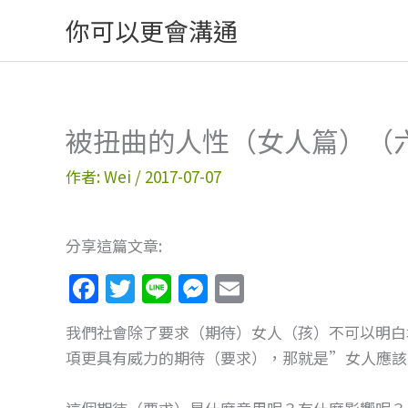
跳
你可以更會溝通
至
主
要
內
被扭曲的人性（女人篇）（
容
作者:
Wei
/
2017-07-07
分享這篇文章:
F
T
Li
M
E
a
w
n
e
m
我們社會除了要求（期待）女人（孩）不可以明白
c
itt
e
ss
ai
項更具有威力的期待（要求），那就是”女人應
e
er
e
l
b
n