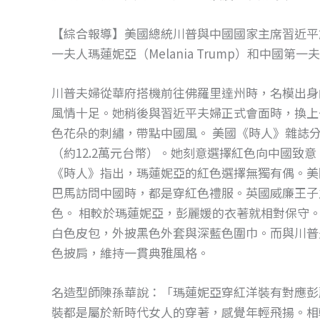
【綜合報導】美國總統川普與中國國家主席習近平
一夫人瑪蓮妮亞（Melania Trump）和中國
川普夫婦從華府搭機前往佛羅里達州時，名模出身
風情十足。她稍後與習近平夫婦正式會面時，換上
色花朵的刺繡，帶點中國風。 美國《時人》雜誌分析
（約12.2萬元台幣）。她刻意選擇紅色向中國致
《時人》指出，瑪蓮妮亞的紅色選擇無獨有偶。美國
巴馬訪問中國時，都是穿紅色禮服。英國威廉王子
色。 相較於瑪蓮妮亞，彭麗媛的衣著就相對保守
白色皮包，外披黑色外套與深藍色圍巾。而與川普
色披肩，維持一貫典雅風格。
名造型師陳孫華說：「瑪蓮妮亞穿紅洋裝有對應彭
裝都是屬於新時代女人的穿著，感覺年輕飛揚。相