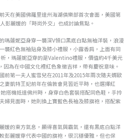
前天在美國佛羅里達州海湖俱樂部首次會面，美國第
第一夫人彭麗媛的「時尚外交」也成討論焦點。
的瑪蓮妮亞身穿一襲深V領口黑底白點無袖洋裝，浪漫
一襲紅色無袖貼身及膝小禮服，小露香肩，上面有同
，瑪蓮妮亞穿的是Valentino禮服，價值約4千美元
意，因為在中國文化裡紅色象徵吉祥，帶有慶祝意味。
前第一夫人蜜雪兒在2011年及2015年兩次隨夫婿歐
之妻凱特王妃前年在倫敦會見習近平時，也選擇紅
。她搭機抵達佛州時，身穿白色套裝搭配同色鞋，手拎
夫婦見面時，她則換上寶藍色長袖及膝旗袍，搭配紫
麗媛的東方氣息，顯得喜氣與霸氣，還有黑底白點洋
較彭麗媛穿代表中國的旗袍，很沉穩優雅，但也保