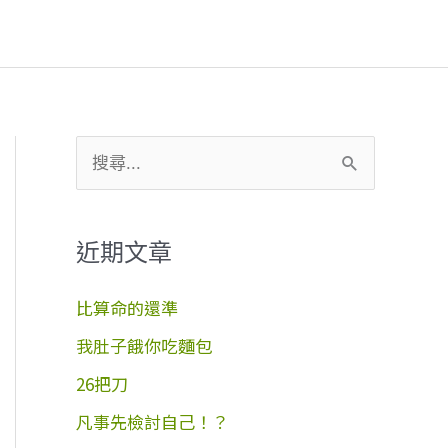
搜
尋
關
近期文章
鍵
字
比算命的還準
:
我肚子餓你吃麵包
26把刀
凡事先檢討自己！？