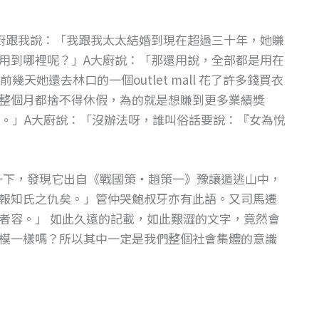
廚跟我說：「我跟我太太結婚到現在超過三十年，她賺
用到哪裡呢？」A大廚說：「那還用說，全部都是用在
她還去林口的一個outlet mall 花了許多錢買衣
整個月都捨不得休假，為的就是想賺到更多業績獎
。」A大廚說：「沒辦法呀，誰叫俗話要說：『女為悅
了一下，發現它出自《戰國策‧趙策一》豫讓遁逃山中，
報知氏之仇矣。」管仲哭鮑叔牙亦有此語。又司馬遷
者容。」 如此久遠的記載，如此艱澀的文字，竟然會
模一樣嗎？所以其中一定是我們整個社會集體的意識