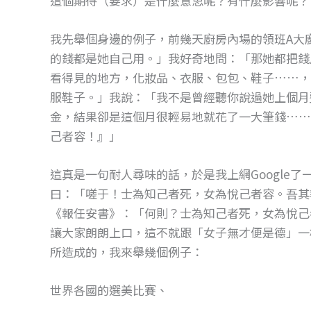
這個期待（要求）是什麼意思呢？有什麼影響呢？
o
g
o
er
我先舉個身邊的例子，前幾天廚房內場的領班A大
k
的錢都是她自己用。」我好奇地問：「那她都把錢
看得見的地方，化妝品、衣服、包包、鞋子……，前幾天
服鞋子。」我說：「我不是曾經聽你說過她上個月
金，結果卻是這個月很輕易地就花了一大筆錢……
己者容！』」
這真是一句耐人尋味的話，於是我上網Google
曰：「嗟于！士為知己者死，女為悅己者容。吾其
《報任安書》：「何則？士為知己者死，女為悅己
讓大家朗朗上口，這不就跟「女子無才便是德」一
所造成的，我來舉幾個例子：
世界各國的選美比賽、