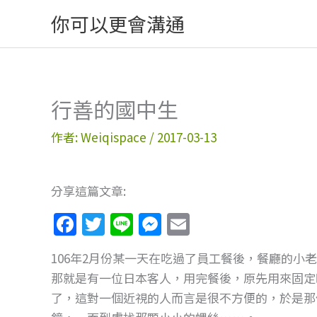
跳
你可以更會溝通
至
主
要
內
行善的國中生
容
作者:
Weiqispace
/
2017-03-13
分享這篇文章:
F
T
Li
M
E
a
w
n
e
m
106年2月份某一天在吃過了員工餐後，餐廳的小
c
itt
e
ss
ai
那就是有一位日本客人，用完餐後，原先用來固定
e
er
e
l
了，這對一個近視的人而言是很不方便的，於是那
b
n