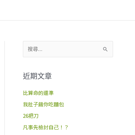
搜
尋
關
近期文章
鍵
字
比算命的還準
:
我肚子餓你吃麵包
26把刀
凡事先檢討自己！？