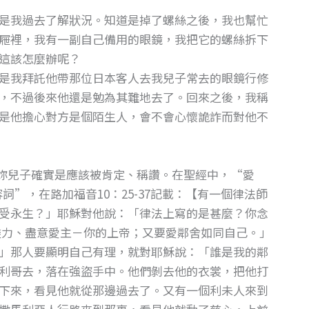
是我過去了解狀況。知道是掉了螺絲之後，我也幫忙
屜裡，我有一副自己備用的眼鏡，我把它的螺絲拆下
這該怎麼辦呢？
是我拜託他帶那位日本客人去我兒子常去的眼鏡行修
，不過後來他還是勉為其難地去了。回來之後，我稱
是他擔心對方是個陌生人，會不會心懷詭詐而對他不
妳兒子確實是應該被肯定、稱讚。在聖經中，“愛
”，在路加福音10：25-37記載：【有一個律法師
受永生？」耶穌對他說：「律法上寫的是甚麼？你念
盡力、盡意愛主－你的上帝；又要愛鄰舍如同自己。」
」那人要顯明自己有理，就對耶穌說：「誰是我的鄰
利哥去，落在強盜手中。他們剝去他的衣裳，把他打
下來，看見他就從那邊過去了。又有一個利未人來到