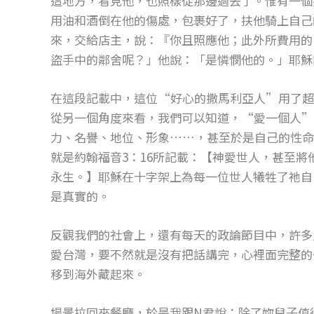
這地方，看見他，也照樣從那邊過去了。惟有一個
用油和酒倒在他的傷處，包裹好了，扶他騎上自己
來，交給店主，說：『你且照應他；此外所費用的
盜手中的鄰舍呢？」他說：「是憐憫他的。」耶穌
在這段記載中，這位“好心的撒馬利亞人”用了超
從另一個角度來看，我們可以知道，“愛一個人”
力、名譽、地位、形象……，甚至於是自己的性命
就是約翰福音3：16所記載：【神愛世人，甚至
永生。】耶穌在十字架上為每一位世人犧牲了祂自
是真實的。
反觀我們的社會上，還有每天的政論節目中，許多
愛台灣，要不然就是沒有把話講完，心裡面完整的
移到海外藏起來。
場景拉回來餐廳，於是我跟N君說：除了妳兒子值