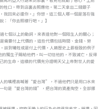
撒馬利亞人行路來到那裏，看見他就動了慈心，上前
的牲口，帶到店裏去照應他。第二天拿出二錢銀子
，我回來必還你。』你想，這三個人哪一個是落在強
說：「你去照樣行吧。」】
過七個以上的動詞，來表達他對一個陌生人的關心；
是需要付上代價的，這些代價包括時間、金錢、勞
。談到犧牲或是付上代價，人類歷史上最極致的例子
將他的獨生子賜給他們，叫一切信他的，不致滅亡，反得
己的生命，這樣的代價充分證明天父上帝對世人的愛
人的嘴裡高喊著“愛台灣”，不過他們只是用口水來
一句是“愛台灣的錢”，把台灣的資產掏空，全部挪
得被稱讚，妳昨天晚上的行為也值得我肯定、稱讚，因