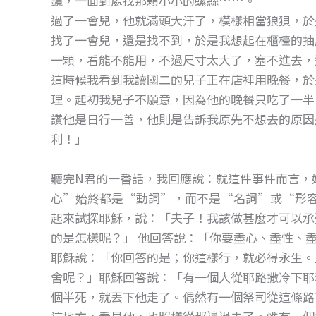
鏡，一面到處找那顆小小的螺絲……。
o
g
過了一會兒，他就滿頭大汗了，模樣相當狼狽，於
o
er
找了一會兒，還是找不到，於是我想起在櫃檯的抽
k
一顆，看能不能用，不過尺寸太大了，塞不進去，
這時候我看到我讀國二的兒子正在店裡用晚餐，於
理。起初我兒子不願意，因為他的晚餐只吃了一半
讚他是日行一善，他則是告訴我原先不想去的原因
利！」
聽完N君的一番話，我回應說：就這件事件而言，
心”始終都是“動詞”，而不是“名詞”或“形容詞
起來試探耶穌，說：「夫子！我該做甚麼才可以承
的是怎樣呢？」 他回答說：「你要盡心、盡性、
耶穌說：「你回答的是；你這樣行，就必得永生。
舍呢？」耶穌回答說：「有一個人從耶路撒冷下耶
個半死，就丟下他走了。偶然有一個祭司從這條路