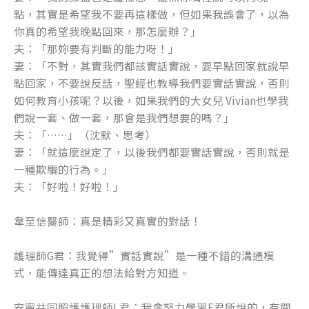
點，其實是希望我不要再這樣做，但如果我誤會了，以為
你真的希望我晚點回來，那怎麼辦？」
夫：「那妳要有判斷的能力呀！」
妻：「不對，其實我們都該實話實說，要早點回家就說早
點回家，不要說反話，聖經也教導我們要實話實說，否則
如何教育小孩呢？以後，如果我們的大女兒 Vivian也學我
們說一套、做一套，那會是我們想要的嗎？」
夫：「……」（沈默、思考）
妻：「就這麼說定了，以後我們都要實話實說，否則就是
一種欺騙的行為。」
夫：「好啦！好啦！」
韋至信醫師：真是精彩又真實的對話！
護理師G君：我覺得”實話實說”是一種不錯的溝通模
式，能傳達真正的想法給對方知道。
安寧共同照護護理師L君：我會努力學習F君所說的，有關