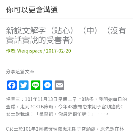
跳
你可以更會溝通
至
主
要
新說文解字（貼心）（中）（沒有
內
實話實說的受害者）
容
作者:
Weiqispace
/
2017-02-20
分享這篇文章:
F
T
Li
M
E
a
w
n
e
m
場景三：101年11月13日星期二早上8點多，我開始每日的
c
itt
e
ss
ai
查房，走到7C31B床時，今年48歲罹患末期子宮頸癌的C
e
er
e
l
女士對我說：「韋醫師，你最近很忙喔！」……。
b
n
C女士於101年2月被發現罹患末期子宮頸癌，原先想在林
o
g