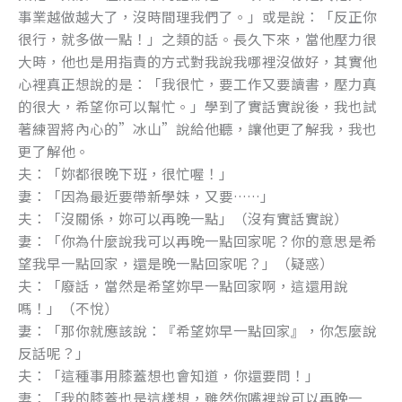
事業越做越大了，沒時間理我們了。」或是說：「反正你
很行，就多做一點！」之類的話。長久下來，當他壓力很
大時，他也是用指責的方式對我說我哪裡沒做好，其實他
心裡真正想說的是：「我很忙，要工作又要讀書，壓力真
的很大，希望你可以幫忙。」學到了實話實說後，我也試
著練習將內心的”冰山”說給他聽，讓他更了解我，我也
更了解他。
夫：「妳都很晚下班，很忙喔！」
妻：「因為最近要帶新學妹，又要……」
夫：「沒關係，妳可以再晚一點」（沒有實話實說）
妻：「你為什麼說我可以再晚一點回家呢？你的意思是希
望我早一點回家，還是晚一點回家呢？」（疑惑）
夫：「廢話，當然是希望妳早一點回家啊，這還用說
嗎！」（不悅）
妻：「那你就應該說：『希望妳早一點回家』，你怎麼說
反話呢？」
夫：「這種事用膝蓋想也會知道，你還要問！」
妻：「我的膝蓋也是這樣想，雖然你嘴裡說可以再晚一