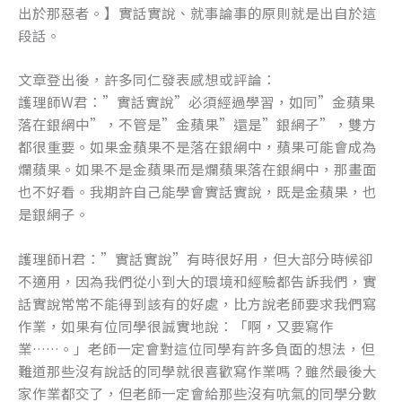
出於那惡者。】實話實說、就事論事的原則就是出自於這
段話。
文章登出後，許多同仁發表感想或評論：
護理師W君：”實話實說”必須經過學習，如同”金蘋果
落在銀網中”，不管是”金蘋果”還是”銀網子”，雙方
都很重要。如果金蘋果不是落在銀網中，蘋果可能會成為
爛蘋果。如果不是金蘋果而是爛蘋果落在銀網中，那畫面
也不好看。我期許自己能學會實話實說，既是金蘋果，也
是銀網子。
護理師H君：”實話實說”有時很好用，但大部分時候卻
不適用，因為我們從小到大的環境和經驗都告訴我們，實
話實說常常不能得到該有的好處，比方說老師要求我們寫
作業，如果有位同學很誠實地說：「啊，又要寫作
業……。」老師一定會對這位同學有許多負面的想法，但
難道那些沒有說話的同學就很喜歡寫作業嗎？雖然最後大
家作業都交了，但老師一定會給那些沒有吭氣的同學分數