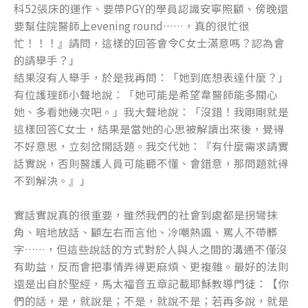
科52張床的運作、要帶PGY的學員認識安寧照顧、傍晚還
要幫住院醫師上evening round……，真的很忙很
忙！！！』請問，這樣的回答會令C女士滿意嗎？認為會
的請舉手？」
結果沒有人舉手，於是我再問：「她到底想表達什麼？」
有位護理師小聲地說：「她可能是希望韋醫師能多關心
她、多看她幾次吧。」我大聲地說：「沒錯！我剛剛就是
這樣回答C女士，結果是當她的心思被解讀出來後，覺得
不好意思，立刻岔開話題。我交代她：『有什麼需求請實
話實說，否則醫護人員可能聽不懂、會錯意，那問題就得
不到解決。』」
實話實說真的很重要，雖然我們的社會到處都是拐彎抹
角、暗地放話、顧左右而言他、冷嘲熱諷、罵人不帶髒
字……，但這些說話的方式對於人與人之間的溝通不僅沒
有助益，反而會把事情弄得更麻煩、更複雜。最好的法則
還是出自於聖經，馬太福音五章記載耶穌教導門徒：【你
們的話，是，就說是；不是，就說不是；若再多說，就是