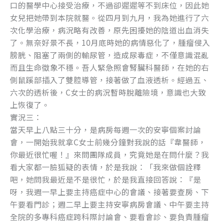
口的醫學中心接受治療，不過卻遲遲等不到床位，因此她
o
er
女兒把她帶到本院就醫。從四月到九月，我為她進行了六
k
次化學治療，病況略有改善，原先困擾她的陰道出血消失
了。無奈好景不長，10月底時她的病情惡化了，腫瘤侵入
膀胱、阻塞了兩側的輸尿管，造成尿毒症，不僅意識混亂
而且生命徵象不穩。吾人緊急照會腎臟科醫師，在她的右
側鼠蹊部插入了雙腔導管，接著做了血液透析。經過五、
六次的透析後，C女士的病況暫時脫離險境，意識也大致
上恢復了。
實況三：
當天早上八點三十分，是病房每週一次的安寧個案討論
會，一開始我就拿C女士前幾分鐘對我說的話『韋醫師，
你最近很忙喔！』來問團隊成員，究竟她是在問什麼？我
看大家都一臉狐疑的表情，於是我說：「我來做個詮釋
吧，她問我最近是不是很忙，於是我直接回答說：『是
呀，我週一早上要主持癌症中心的會議、接著要查房、下
午要看門診；週二早上要主持安寧病房會議、中午要主持
全院的多專科癌症跨科際討論會、要看會診、要負責腫瘤