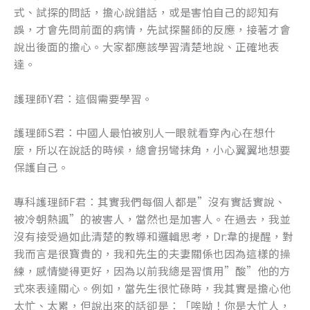
式、試探的問話，擔心說錯話，或是害怕自己的認知有
誤，才會先問前面的病情，先試探醫師的反應，接著才會
說出後面的擔心。大家都應該學習清楚地說、正確地表
達。
護理師Y君：這個需要學習。
護理師S君：中國人最怕被別人一眼就看穿內心在想什
麼，所以在說話的時候，總會拐彎抹角，小心翼翼地想要
保護自己。
專科護理師F君：其實我們每個人都是”沒有實話實說、
被冷朝熱諷”的被害人，當然也是加害人。在過去，我並
沒有接受過如此清楚的教導和邏輯思考，Dr:韋的提醒，對
我而言是很寶貴的，我和先生的夫妻關係也因為這樣的操
練，感情變得更好，因為以前我總是習慣用”酸”他的方
式來表達關心。例如，當先生很忙碌時，我其實是擔心他
太忙、太累，但說出來的話卻是：「唉呦！你是大忙人，