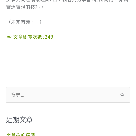
實話實說的技巧。
（未完待續……）
文章瀏覽次數 :
249
搜
尋
關
近期文章
鍵
字
比算命的還準