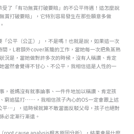
承受了「有功無賞打破要賠」的不公平待遇！這怎麼說
無賞打破要賠」，它特別容易發生在那些願意多做
。
要「公平（公正）」，不是嗎！也就是說，如果這一次
間，L君額外cover蒸籠的工作，當她每一次把魚蒸熟
狀況是，當她做對許多次的時候，沒有人稱讚、肯定
她當然會覺得不甘心、不公平，我相信這是人性的一
事，爸媽沒有就事論事、一件件地加以稱讚、肯定孩
、窮追猛打……，我相信孩子內心的OS一定會跟上述
公平…」，這時候就算不敢當面反駁父母，孩子也絕對
係必定漸行漸遠。
t cause analysis根本原因分析），結果會是什麼