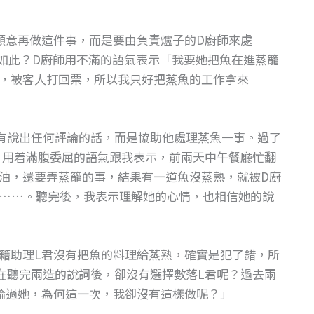
願意再做這件事，而是要由負責爐子的D廚師來處
如此？D廚師用不滿的語氣表示「我要她把魚在進蒸籠
，被客人打回票，所以我只好把蒸魚的工作拿來
有說出任何評論的話，而是協助他處理蒸魚一事。過了
，用着滿腹委屈的語氣跟我表示，前兩天中午餐廳忙翻
油，還要弄蒸籠的事，結果有一道魚沒蒸熟，就被D廚
……。聽完後，我表示理解她的心情，也相信她的說
籍助理L君沒有把魚的料理給蒸熟，確實是犯了錯，所
在聽完兩造的說詞後，卻沒有選擇數落L君呢？過去兩
論過她，為何這一次，我卻沒有這樣做呢？」