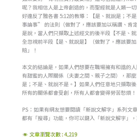
呢？我相信人是上帝創造的，而聖經就是人類一切
好違反了雅各書 5:12的教導：【是、就說是；
事論事” 的法則（做對了，應該要加以稱讚、肯
是說，當人們只擷取上述經文的後半段【不是、就
全忽視前半段【是、就說是】（做對了，應該要加
賠」！
本文的結論是，如果人們想要在職場擁有和諧的人
有甜蜜的人際關係（夫妻之間、親子之間），那麼就
是；不是、就說不是。】如果人們任意地只擷取後
所有的關係都會受創，所有人都會變得勞苦愁煩！
PS：如果有網友想要閱讀「新說文解字」系列文
都有「搜尋」功能，你可以鍵入「新說文解字」，
文章瀏覽次數 :
4,219