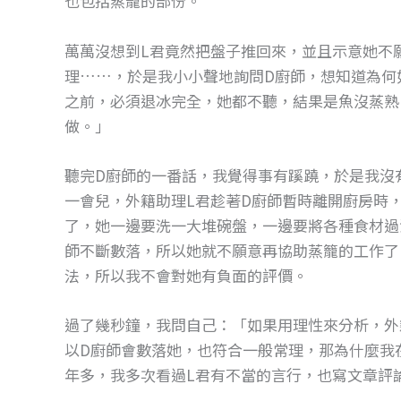
也包括蒸籠的部份。
o
g
o
er
萬萬沒想到L君竟然把盤子推回來，並且示意她不
k
理……，於是我小小聲地詢問D廚師，想知道為何
之前，必須退冰完全，她都不聽，結果是魚沒蒸熟
做。」
聽完D廚師的一番話，我覺得事有蹊蹺，於是我沒
一會兒，外籍助理L君趁著D廚師暫時離開廚房時
了，她一邊要洗一大堆碗盤，一邊要將各種食材過
師不斷數落，所以她就不願意再協助蒸籠的工作了
法，所以我不會對她有負面的評價。
過了幾秒鐘，我問自己：「如果用理性來分析，外
以D廚師會數落她，也符合一般常理，那為什麼我
年多，我多次看過L君有不當的言行，也寫文章評