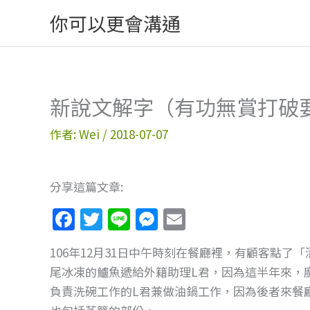
跳
你可以更會溝通
至
主
要
內
新說文解字（有功無賞打破
容
作者:
Wei
/
2018-07-07
分享這篇文章:
F
T
Li
M
E
a
w
n
e
m
106年12月31日中午時刻在餐廳裡，有顧客點
c
itt
e
ss
ai
尾冰凍的鱸魚遞給外籍助理L君，因為這半年來，
e
er
e
l
負責洗碗工作的L君兼做油鍋工作，因為後者來餐
b
n