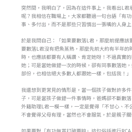
突然間，我明白了，因為在這件事上，我看出L君
呢？我相信在職場上，大家都聽過一句台語「有功
事、多付出，而不是那些只習慣出一張嘴的人身上
於是我問自己：「如果要數落L君，那麼前提應該
要數落L君沒有把魚蒸熟，那麼先前大約有半年的時
時，也應該都要有人稱讚、肯定她呀！不過真實的
她；可是當她做錯一次的時候，卻有同事數落她，
部份，也相信絕大多數人都跟她一樣，包括我！」
我還想到更常見的情形是，當一個孩子做對許多件
子，可是當孩子做錯一件事情時，爸媽卻不斷數落
外籍助理L君一模一樣，一定是覺得「不甘心、不
不會覺得父母有理，當然也不會服氣，於是親子關
如果要對「有功無賞打破要賠」這句俗話進行RCA（roo