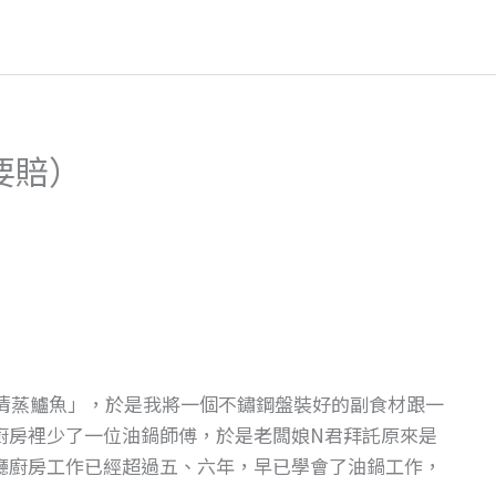
要賠）
了「清蒸鱸魚」，於是我將一個不鏽鋼盤裝好的副食材跟一
廚房裡少了一位油鍋師傅，於是老闆娘N君拜託原來是
廳廚房工作已經超過五、六年，早已學會了油鍋工作，