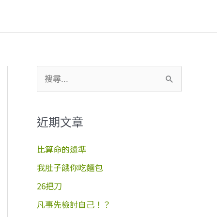
搜
尋
關
近期文章
鍵
字
比算命的還準
:
我肚子餓你吃麵包
26把刀
凡事先檢討自己！？