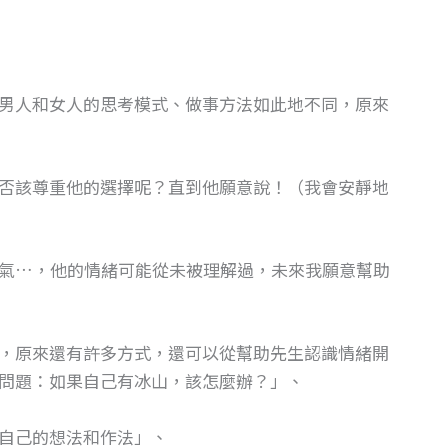
男人和女人的思考模式、做事方法如此地不同，原來
否該尊重他的選擇呢？直到他願意說！（我會安靜地
氣…，他的情緒可能從未被理解過，未來我願意幫助
，原來還有許多方式，還可以從幫助先生認識情緒開
問題：如果自己有冰山，該怎麼辦？」、
自己的想法和作法」、