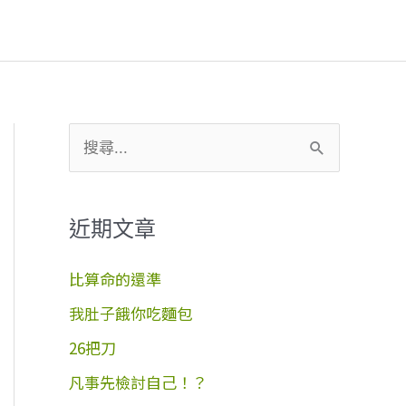
搜
尋
關
近期文章
鍵
字
比算命的還準
:
我肚子餓你吃麵包
26把刀
凡事先檢討自己！？