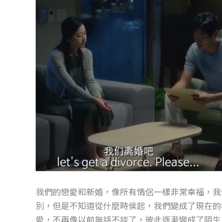
o
g
o
er
k
我們的戀愛和新婚，像所有情侶一樣非常幸福，我
別，但是不知道從什麼時侯起，我們變成了現在的
愛，不再像以前無話不談了，彼此逐漸變成了陌生