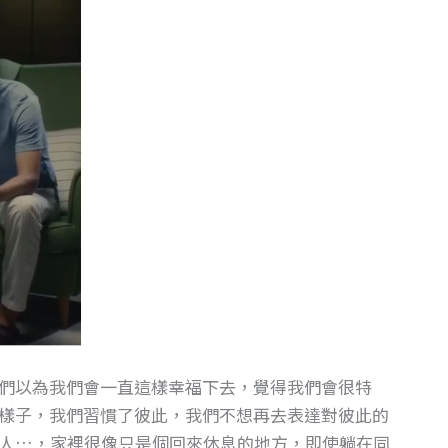
們以為我們會一直這樣幸福下去，覺得我們會很特
樣子，我們習慣了彼此，我們不想再去表達對彼此的
人…，家裡很像只是個回來休息的地方，即使躺在同