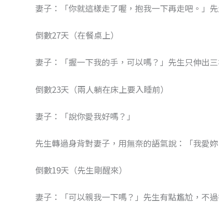
妻子：「你就這樣走了喔，抱我一下再走吧。」先
倒數27天（在餐桌上）
妻子：「握一下我的手，可以嗎？」先生只伸出三
倒數23天（兩人躺在床上要入睡前）
妻子：「說你愛我好嗎？」
先生轉過身背對妻子，用無奈的語氣說：「我愛妳
倒數19天（先生剛醒來）
妻子：「可以親我一下嗎？」先生有點尷尬，不過