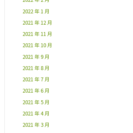
2022 年 1 月
2021 年 12 月
2021 年 11 月
2021 年 10 月
2021 年 9 月
2021 年 8 月
2021 年 7 月
2021 年 6 月
2021 年 5 月
2021 年 4 月
2021 年 3 月