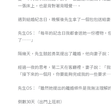
一張床上，也是背對著背睡覺…。
遇到結婚紀念日，晚餐後先生拿了一個包包送給妻
先生OS：「每年的記念日我都會送她一份禮物，
了……」
隔幾天，先生鼓起勇氣提出了離婚，他向妻子說：
經過一夜的思考，第二天在客廳裡，妻子說：「我
「接下來的一個月，你要能夠完成我的一些要求…
先生OS：「雖然她提出的離婚條件是我無法理解
倒數30天（出門上班前）