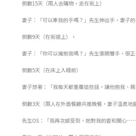
倒數15天（兩人去購物，走在街上）
妻子：「可以牽我的手嗎？」先生伸出手，妻子的
倒數9天（在街道上），
妻子：「你可以擁抱我嗎？」先生張開雙手，很正
倒數5天（在床上入睡前）
妻子想著：「我每天都重覆這些話，讓他抱我、親
倒數3天（兩人在外面餐廳共進晚餐，妻子溫柔地
先生OS：「我再次感受到，她對我的愛和關心…