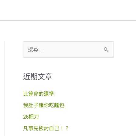
搜
尋
關
近期文章
鍵
字
比算命的還準
:
我肚子餓你吃麵包
26把刀
凡事先檢討自己！？