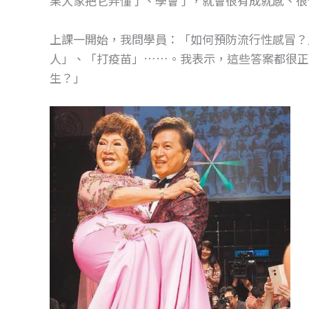
果大家把它弄懂了、學會了，就會很有成就感、很
o
g
o
er
上課一開始，我問學員：「如何預防流行性感冒？
k
人」、「打疫苗」……。我表示，這些答案都很正
生？」