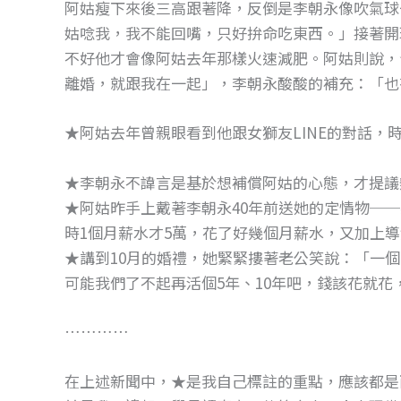
阿姑瘦下來後三高跟著降，反倒是李朝永像吹氣球
姑唸我，我不能回嘴，只好拚命吃東西。」接著開
不好他才會像阿姑去年那樣火速減肥。阿姑則說，
離婚，就跟我在一起」，李朝永酸酸的補充：「也
★阿姑去年曾親眼看到他跟女獅友LINE的對話，
★李朝永不諱言是基於想補償阿姑的心態，才提議
★阿姑昨手上戴著李朝永40年前送她的定情物──
時1個月薪水才5萬，花了好幾個月薪水，又加上
★講到10月的婚禮，她緊緊摟著老公笑說：「一個
可能我們了不起再活個5年、10年吧，錢該花就花
…………
在上述新聞中，★是我自己標註的重點，應該都是