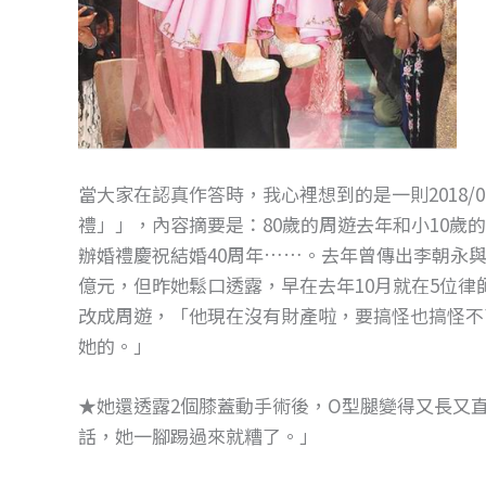
當大家在認真作答時，我心裡想到的是一則2018/0
禮」」，內容摘要是：80歲的周遊去年和小10歲
辦婚禮慶祝結婚40周年……。去年曾傳出李朝永與
億元，但昨她鬆口透露，早在去年10月就在5位
改成周遊，「他現在沒有財產啦，要搞怪也搞怪不
她的。」
★她還透露2個膝蓋動手術後，O型腿變得又長又
話，她一腳踢過來就糟了。」