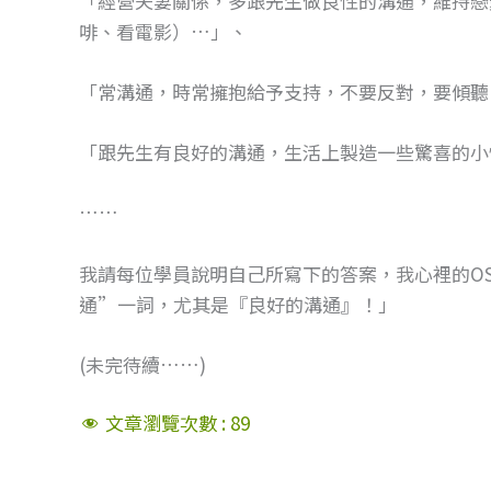
「經營夫妻關係，多跟先生做良性的溝通，維持戀
啡、看電影）…」、
「常溝通，時常擁抱給予支持，不要反對，要傾聽
「跟先生有良好的溝通，生活上製造一些驚喜的小
……
我請每位學員說明自己所寫下的答案，我心裡的O
通”一詞，尤其是『良好的溝通』！」
(未完待續……)
文章瀏覽次數 :
89