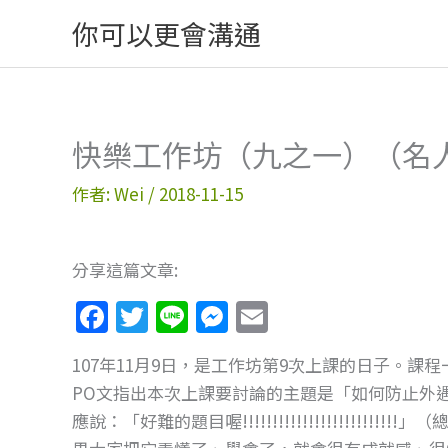
跳
你可以更會溝通
至
主
要
內
快樂工作坊（九之一）（名
容
作者:
Wei
/
2018-11-15
分享這篇文章:
F
T
Li
M
E
a
w
n
e
m
107年11月9日，是工作坊第9次上課的日子。
c
itt
e
ss
ai
PO文指出本次上課要討論的主題是「如何防止外
e
er
e
l
應說：「好難的題目喔!!!!!!!!!!!!!!!!!!!!
b
n