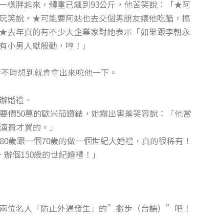
一樣胖起來，體重已飆到93公斤，他苦笑說：「★阿
玩笑說，★可能要阿姑也去交個男朋友讓他吃醋，搞
★去年真的有不少大企業家對她表示「如果跟李朝永
有小男人獻殷勤，哼！」
時不時想到就會拿出來唸他一下。
辦婚禮。
要價50萬的歐米茄鑽錶，她露出害羞笑容說：「他當
導演費才買的。」
80歲跟一個70歲的做一個世紀大婚禮，真的很稀有！
，辦個150歲的世紀婚禮！」
兩位名人「防止外遇發生」的”撇步（台語）”吧！