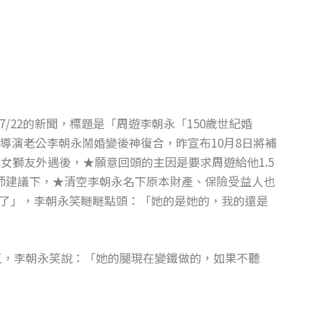
7/22的新聞，標題是「周遊李朝永「150歲世紀婚
的導演老公李朝永鬧婚變後神復合，昨宣布10月8日將補
女獅友外遇後，★願意回頭的主因是要求周遊給他1.5
律師建議下，★清空李朝永名下原本財產、保險受益人也
了」，李朝永笑瞇瞇點頭：「她的是她的，我的還是
直，李朝永笑說：「她的腿現在變鐵做的，如果不聽