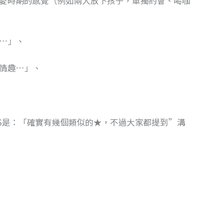
愛時期的感覺（例如兩人放下孩子，單獨約會、喝咖
…」、
情趣…」、
S是：「確實有幾個類似的★，不過大家都提到”溝