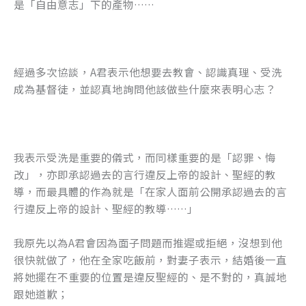
是「自由意志」下的產物……
經過多次協談，A君表示他想要去教會、認識真理、受洗
成為基督徒，並認真地詢問他該做些什麼來表明心志？
我表示受洗是重要的儀式，而同樣重要的是「認罪、悔
改」，亦即承認過去的言行違反上帝的設計、聖經的教
導，而最具體的作為就是「在家人面前公開承認過去的言
行違反上帝的設計、聖經的教導……」
我原先以為A君會因為面子問題而推遲或拒絕，沒想到他
很快就做了，他在全家吃飯前，對妻子表示，結婚後一直
將她擺在不重要的位置是違反聖經的、是不對的，真誠地
跟她道歉；