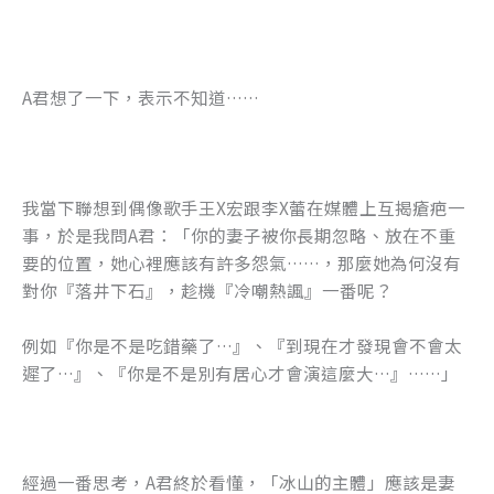
A君想了一下，表示不知道……
我當下聯想到偶像歌手王X宏跟李X蕾在媒體上互揭瘡疤一
事，於是我問A君：「你的妻子被你長期忽略、放在不重
要的位置，她心裡應該有許多怨氣……，那麼她為何沒有
對你『落井下石』，趁機『冷嘲熱諷』一番呢？
例如『你是不是吃錯藥了…』、『到現在才發現會不會太
遲了…』、『你是不是別有居心才會演這麼大…』……」
經過一番思考，A君終於看懂，「冰山的主體」應該是妻