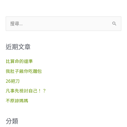
搜
尋
關
近期文章
鍵
字
比算命的還準
:
我肚子餓你吃麵包
26把刀
凡事先檢討自己！？
不原諒媽媽
分類