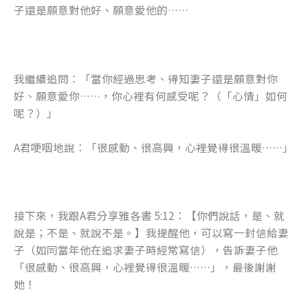
子還是願意對他好、願意愛他的……
我繼續追問：「當你經過思考、得知妻子還是願意對你
好、願意愛你……，你心裡有何感受呢？（「心情」如何
呢？）」
A君哽咽地說：「很感動、很高興，心裡覺得很溫暖……」
接下來，我跟A君分享雅各書 5:12：【你們說話，是、就
說是；不是、就說不是。】我提醒他，可以寫一封信給妻
子（如同當年他在追求妻子時經常寫信），告訴妻子他
「很感動、很高興，心裡覺得很溫暖……」，最後謝謝
她！