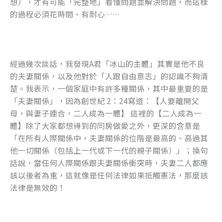
想），才有可能「完整地」看懂問題並解決問題，而這樣
k
的過程必須花時間、有耐心……
經過幾次談話，我發現A君「冰山的主體」其實是他不良
的夫妻關係，以及他對於「人跟自由意志」的認識不夠清
楚。我表示，一個家庭中有許多種關係，其中最重要的是
「夫妻關係」，因為創世紀 2：24寫道：【人要離開父
母，與妻子連合，二人成為一體】 這裡的【二人成為一
體】除了大家都想得到的同房做愛之外，更深的含意是
「在所有人際關係中，夫妻關係的位階是最高的、高過其
他一切關係（包括上一代或下一代的親子關係）」；換句
話說，當任何人際關係跟夫妻關係衝突時，夫妻二人都應
該以後者為重，這就像是任何法律如果抵觸憲法，那麼該
法律是無效的！