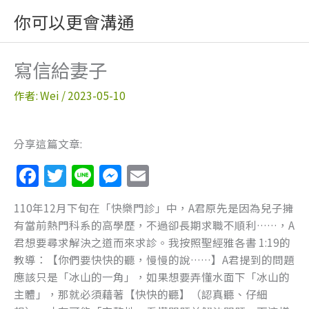
跳
你可以更會溝通
至
主
要
寫信給妻子
內
容
作者:
Wei
/
2023-05-10
分享這篇文章:
F
T
Li
M
E
a
w
n
e
m
110年12月下旬在「快樂門診」中，A君原先是因為兒子擁
c
itt
e
ss
ai
有當前熱門科系的高學歷，不過卻長期求職不順利……，A
e
er
e
l
君想要尋求解決之道而來求診。我按照聖經雅各書 1:19的
b
n
教導：【你們要快快的聽，慢慢的說……】A君提到的問題
應該只是「冰山的一角」，如果想要弄懂水面下「冰山的
o
g
主體」，那就必須藉著【快快的聽】（認真聽、仔細
o
er