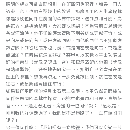
聰明的網友可能會聯想到，在第四個象限裡，如果一個人
認識上帝，也明白聖經中的教導，那麼某甲的人生旅程就
像是跟幾位同伴在廣闊的森林中探險，遇到風和日麗、鳥
語花香、路標清楚時，大家都很快樂！不過當前面遇到深
谷或河流時，他不知道應該冒險下到谷底或穿越河流，或
是向左或是向右，或是應該回頭？而他的同伴也不知道應
該冒險下到谷底或穿越河流，或是向左或是向右，或是應
該回頭？這時候該怎麼辦呢？某甲可以安穩地拿出功能良
好的指南針（就像是認識上帝）和標示清楚的地圖（就像
是熟讀聖經），好好地先研究一下、知道自己究竟是在地
圖上的哪裡？然後再決定下一步究竟該回頭，該往左或是
往右，或是應該冒險往前行！
如果我們用同樣的場景來看第二象限，某甲仍然是跟幾位
同伴在廣闊的森林中探險，路途中也是風和日麗、鳥語花
香……，不過走著走著，旁邊的一位同伴說：「這段路，
剛剛我們好像走過了，我們是不是迷路了，一直在繞圈圈
呢？」
另一位同伴說：「我知道有一條捷徑，我們可以穿過一片