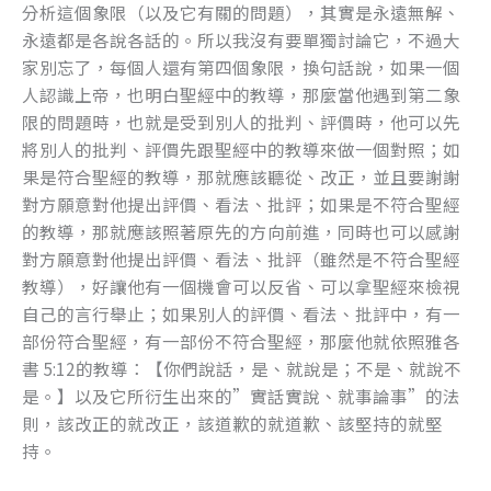
分析這個象限（以及它有關的問題），其實是永遠無解、
永遠都是各說各話的。所以我沒有要單獨討論它，不過大
家別忘了，每個人還有第四個象限，換句話說，如果一個
人認識上帝，也明白聖經中的教導，那麼當他遇到第二象
限的問題時，也就是受到別人的批判、評價時，他可以先
將別人的批判、評價先跟聖經中的教導來做一個對照；如
果是符合聖經的教導，那就應該聽從、改正，並且要謝謝
對方願意對他提出評價、看法、批評；如果是不符合聖經
的教導，那就應該照著原先的方向前進，同時也可以感謝
對方願意對他提出評價、看法、批評（雖然是不符合聖經
教導），好讓他有一個機會可以反省、可以拿聖經來檢視
自己的言行舉止；如果別人的評價、看法、批評中，有一
部份符合聖經，有一部份不符合聖經，那麼他就依照雅各
書 5:12的教導：【你們說話，是、就說是；不是、就說不
是。】以及它所衍生出來的”實話實說、就事論事”的法
則，該改正的就改正，該道歉的就道歉、該堅持的就堅
持。