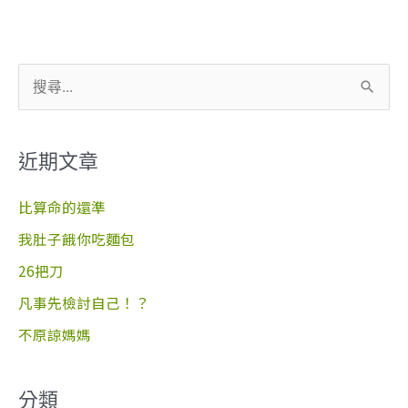
搜
尋
關
近期文章
鍵
字
比算命的還準
:
我肚子餓你吃麵包
26把刀
凡事先檢討自己！？
不原諒媽媽
分類