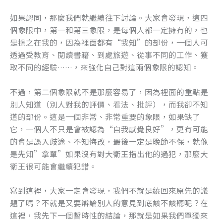
o
er
如果認同，那麼我們就繼續往下討論。大家會發現，這四
k
個象限中，第一和第三象限，是每個人都一定擁有的，也
是操之在我的，因為裡面都有“我知”的部份，一個人可
透過受教育、閱讀書籍、到處旅遊、從事不同的工作、獲
取不同的經驗……，來強化自己對這兩個象限的認知。
不過，第二個象限就不是那麼容易了，因為裡面的重點是
別人知道（別人對我的評價、看法、批評），而我卻不知
道的部份。這是一個非常、非常重要的象限，如果缺了
它，一個人不只是會被認為“自我感覺良好”，更有可能
的會是誤入歧途、不知悔改，最後一定是晚節不保，就像
是先知”拿單”如果沒有對大衛王指出他的過犯，那麼大
衛王很可能會繼續犯錯。
寫到這裡，大家一定會發現，我們不就是繞回來原先的議
題了嗎？不就是又要辯論別人的意見到底該不該聽呢？在
這裡，我先下一個暫時性的結論，那就是如果我們單獨來