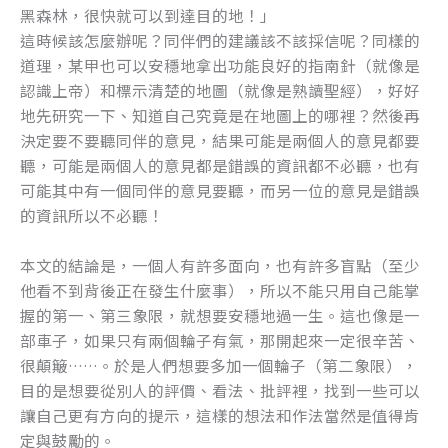
黑森林，很快就可以到達目的地！」
這時候該怎麼辦呢？同伴們的建議該不該採信呢？同樣的
道理，某甲也可以安穩地拿出功能良好的指南針（就像是
認識上帝）和標示清楚的地圖（就像是熟讀聖經），好好
地先研究一下、知道自己究竟是在地圖上的哪裡？然後再
決定要不要聽同伴的意見，結果可能是兩個人的意見都要
聽，可能是兩個人的意見都是錯誤的資訊都不必聽，也有
可能其中有一個同伴的意見要聽，而另一位的意見是錯誤
的資訊所以不必聽！
本文的結論是，一個人有許多面向，也有許多盲點（至少
他看不到背後正在發生什麼事），所以不能只用自己能掌
握的第一、第三象限，就想要安穩地過一生。這也像是一
部車子，如果只有兩個輪子有氣，那開起來一定很辛苦、
很顛簸……。於是人們想要多加一個輪子（第二象限），
目的是想要從別人的評價、看法、批評裡，找到一些可以
讓自己更有方向的提示，這樣的想法和作法當然是值得肯
定與鼓勵的。