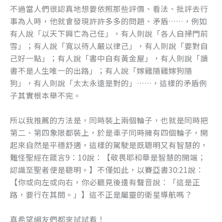
不過當人們很認真地想要依照那些評價、看法、批評去行
事為人時，他就會發現許許多多的問題、矛盾……，例如
有人說「以天下興亡為己任」，有人則說「各人自掃門前
雪」；有人說「寬以待人嚴以律己」，有人則說「要對自
己好一點」；有人說「書中自有黃金屋」，有人則說「讀
書不是人生唯一的出路」；有人說「嫁雞隨雞嫁狗隨
狗」，有人則說「太太永遠是對的」……，這樣的矛盾例
子其實根本舉不完。
所以我推薦的方法是，同時裝上兩個輪子，也就是同時把
第二、第四象限都裝上，於是車子同時擁有四個輪子，開
起來自然是平穩舒適，這樣的駕駛是既聰明又有智慧的，
難怪聖經在箴言9：10說：【敬畏耶和華是智慧的開端；
認識至聖者便是聰明。】不僅如此，以賽亞書30:21說：
【你或向左或向右，你必聽見後邊有聲音說：「這是正
路，要行在其間。」】這不正是屬靈的衛星導航嗎？
真希望網友們都來試試看！