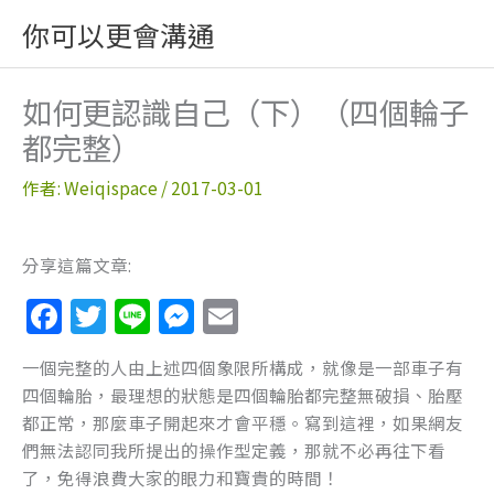
跳
你可以更會溝通
至
主
要
如何更認識自己（下）（四個輪子
內
都完整）
容
作者:
Weiqispace
/
2017-03-01
分享這篇文章:
F
T
Li
M
E
a
w
n
e
m
一個完整的人由上述四個象限所構成，就像是一部車子有
c
itt
e
ss
ai
四個輪胎，最理想的狀態是四個輪胎都完整無破損、胎壓
e
er
e
l
都正常，那麼車子開起來才會平穩。寫到這裡，如果網友
b
n
們無法認同我所提出的操作型定義，那就不必再往下看
了，免得浪費大家的眼力和寶貴的時間！
o
g