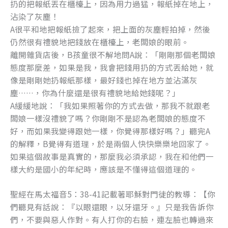
扔的把報紙丟在櫃檯上，因為用力過猛，報紙掉在地上，
沾染了灰塵！
A很平和地把報紙撿了起來，把上面的灰塵輕拍掉，然後
仍然很有禮貌地把錢放在櫃檯上，老闆娘的眼前。
離開雜貨店後，B孩童很不解地問A說：「剛剛那個老闆娘
態度那麼差，如果是我，我會把錢用扔的方式丟給她，就
像是剛剛她扔報紙那樣，最好錢也掉在地方並沾滿灰
塵……，你為什麼還是很有禮貌地給她錢呢？」
A緩緩地說：「我如果照著你的方式去做，那我不就跟老
闆娘一樣沒禮貌了嗎？你剛剛不是認為老闆娘的態度不
好，而如果我變得跟她一樣，你覺得那樣好嗎？」聽完A
的解釋，B覺得有道理，於是兩個人快快樂樂地回家了。
如果這個故事是真實的，那麼我必須承認，我在和他們一
樣大約是國小的年紀時，應該是不懂得這個道理的。
聖經在馬太福音5：38-41記載著耶穌對門徒的教導：【你
們聽見有話說：『以眼還眼，以牙還牙。』只是我告訴你
們，不要與惡人作對。有人打你的右臉，連左臉也轉過來