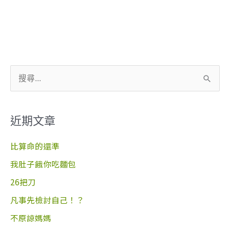
搜
尋
關
近期文章
鍵
字
比算命的還準
:
我肚子餓你吃麵包
26把刀
凡事先檢討自己！？
不原諒媽媽