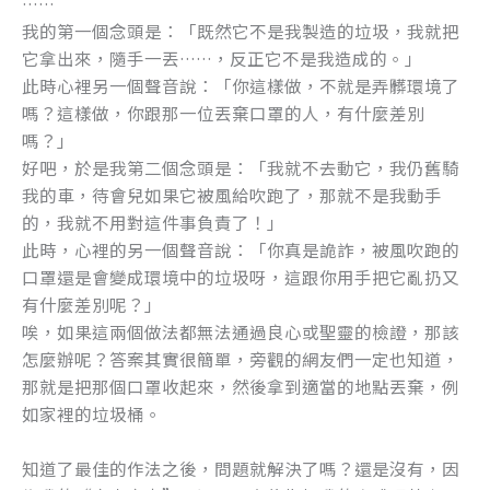
……
k
我的第一個念頭是：「既然它不是我製造的垃圾，我就把
它拿出來，隨手一丟……，反正它不是我造成的。」
此時心裡另一個聲音說：「你這樣做，不就是弄髒環境了
嗎？這樣做，你跟那一位丟棄口罩的人，有什麼差別
嗎？」
好吧，於是我第二個念頭是：「我就不去動它，我仍舊騎
我的車，待會兒如果它被風給吹跑了，那就不是我動手
的，我就不用對這件事負責了！」
此時，心裡的另一個聲音說：「你真是詭詐，被風吹跑的
口罩還是會變成環境中的垃圾呀，這跟你用手把它亂扔又
有什麼差別呢？」
唉，如果這兩個做法都無法通過良心或聖靈的檢證，那該
怎麼辦呢？答案其實很簡單，旁觀的網友們一定也知道，
那就是把那個口罩收起來，然後拿到適當的地點丟棄，例
如家裡的垃圾桶。
知道了最佳的作法之後，問題就解決了嗎？還是沒有，因