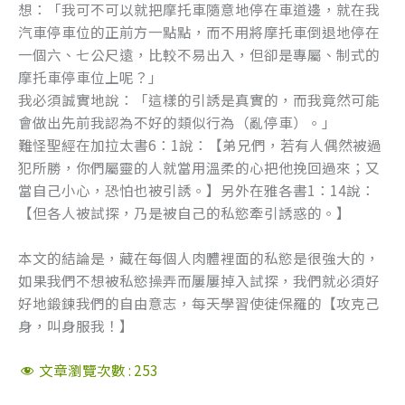
想：「我可不可以就把摩托車隨意地停在車道邊，就在我
汽車停車位的正前方一點點，而不用將摩托車倒退地停在
一個六、七公尺遠，比較不易出入，但卻是專屬、制式的
摩托車停車位上呢？」
我必須誠實地說：「這樣的引誘是真實的，而我竟然可能
會做出先前我認為不好的類似行為（亂停車）。」
難怪聖經在加拉太書6：1說：【弟兄們，若有人偶然被過
犯所勝，你們屬靈的人就當用溫柔的心把他挽回過來；又
當自己小心，恐怕也被引誘。】另外在雅各書1：14說：
【但各人被試探，乃是被自己的私慾牽引誘惑的。】
本文的結論是，藏在每個人肉體裡面的私慾是很強大的，
如果我們不想被私慾操弄而屢屢掉入試探，我們就必須好
好地鍛鍊我們的自由意志，每天學習使徒保羅的【攻克己
身，叫身服我！】
文章瀏覽次數 :
253