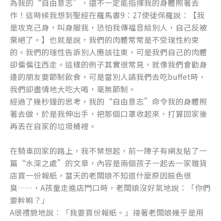
為我的“自由意志”，還不一定能指揮我的身體照著去
作！這時候我想到聖經在羅馬書9：27使徒保羅說：【我
是攻克己身，叫身服我，恐怕我傳福音給別人，自己反被
棄絕了。】也就是說，我們的肉體常常是不受理性約束
的。我們的理性告訴別人應該往東，可是我們自己的肉體
卻偏偏往西走。這樣的例子其實很常見，就像我們會勸身
邊的朋友要節制飲食，可是當別人請我們去吃buffet時，
我們卻盡情地大吃大喝，毫無節制。
經過了幾秒鐘的思考，我的“自由意志”命令我的身體照
著去做，於是我伸出手，把那個口罩收起來，打算回家後
再丟在自家的垃圾桶裡。
在騎車回家的路上，我不禁想起，前一陣子有網友貼了一
篇“水深之處”的文章，內容是兩個孩子一起去一家雜貨
店買一份報紙，當天的老闆娘不知道什麼原因臉色很
臭……，A孩童走進店門口時，老闆娘沒好氣地說：「你們
要幹嘛？」
A很禮貌地說：「我要買份報紙。」接著老闆娘幾乎是用