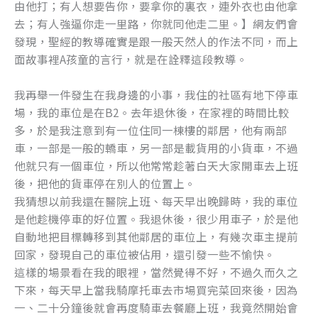
由他打；有人想要告你，要拿你的裏衣，連外衣也由他拿
去；有人強逼你走一里路，你就同他走二里。】網友們會
發現，聖經的教導確實是跟一般天然人的作法不同，而上
面故事裡A孩童的言行，就是在詮釋這段教導。
我再舉一件發生在我身邊的小事，我住的社區有地下停車
場，我的車位是在B2。去年退休後，在家裡的時間比較
多，於是我注意到有一位住同一棟樓的鄰居，他有兩部
車，一部是一般的轎車，另一部是載貨用的小貨車，不過
他就只有一個車位，所以他常常趁著白天大家開車去上班
後，把他的貨車停在別人的位置上。
我猜想以前我還在醫院上班、每天早出晚歸時，我的車位
是他趁機停車的好位置。我退休後，很少用車子，於是他
自動地把目標轉移到其他鄰居的車位上，有幾次車主提前
回家，發現自己的車位被佔用，還引發一些不愉快。
這樣的場景看在我的眼裡，當然覺得不好，不過久而久之
下來，每天早上當我騎摩托車去市場買完菜回來後，因為
一、二十分鐘後就會再度騎車去餐廳上班，我竟然開始會