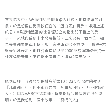
k
某次協談中，A君提到兒子即將踏入社會，也有結婚的對
象，於是想要在房價較便宜的「蛋白區」買房。得知上述
訊息，A君憑他豐富的社會經驗立刻指出兒子看上的房
子，一來地段偏遠未來發展性低，二來只有一個車位，如
果夫妻都要開車上班，那回家停車就很不方便…，於是A君
很豪氣地表示，他打算直接給兒子2000萬當頭期款去買一
棟高檔透天厝，不僅離市區很近，還有2個車位…
聽到這裡，我聯想到哥林多前書10：23使徒保羅的教導：
【凡事都可行，但不都有益處。凡事都可行，但不都造就
人。】因為A君還不認識神，聖靈提醒我換個方式跟他說
明，於是我想到一個小故事：「剪蛹的人」