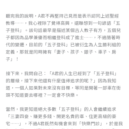
聽完我的說明，A君不再堅持己見而是表示認同上述聖經
教導……，我心裡除了覺得高興，還聯想到一句諺語「五
子登科」。該句話最早是描述某個古人教子有方，五個兒
子都因為品學兼優而相繼登科成了進士……，不過隨著時
代的變遷，目前的「五子登科」已被衍生為人生勝利組的
定義，那就是同時擁有「妻子、孩子、銀子、車子、房
子」！
接下來，我問自己：「A君的人生已經到了「五子登科」
的層級，接下來他還有什麼值得追求的呢？」因為我知
道，一個人如果對未來沒有目標，等同是開著一部車在街
頭不知道要去哪裡？一定會不快樂。
當然，我更知道絕大多數「五子登科」的人會繼續追求
「三妻四妾、賺更多錢、開更名貴的車、住更高級的豪
宅……」，不過A君既然有機會來到「快樂門診」，於是我