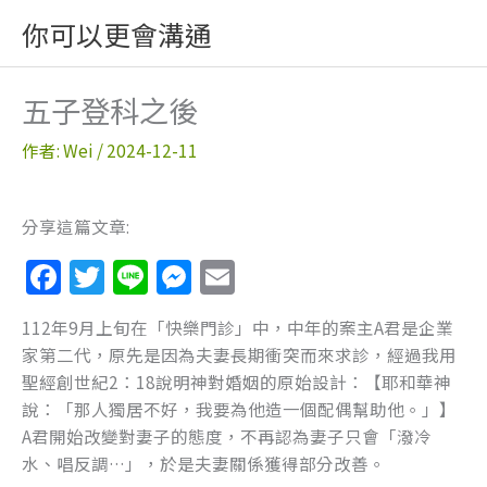
跳
你可以更會溝通
至
主
要
五子登科之後
內
容
作者:
Wei
/
2024-12-11
分享這篇文章:
F
T
Li
M
E
a
w
n
e
m
112年9月上旬在「快樂門診」中，中年的案主A君是企業
c
itt
e
ss
ai
家第二代，原先是因為夫妻長期衝突而來求診，經過我用
e
er
e
l
聖經創世紀2：18說明神對婚姻的原始設計：【耶和華神
b
n
說：「那人獨居不好，我要為他造一個配偶幫助他。」】
A君開始改變對妻子的態度，不再認為妻子只會「潑冷
o
g
水、唱反調…」，於是夫妻關係獲得部分改善。
o
er