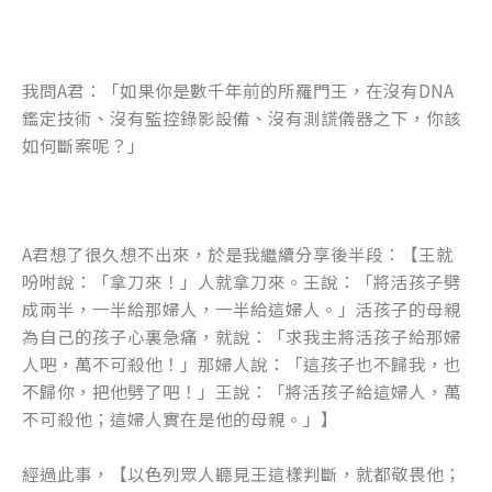
我問A君：「如果你是數千年前的所羅門王，在沒有DNA
鑑定技術、沒有監控錄影設備、沒有測謊儀器之下，你該
如何斷案呢？」
A君想了很久想不出來，於是我繼續分享後半段：【王就
吩咐說：「拿刀來！」人就拿刀來。王說：「將活孩子劈
成兩半，一半給那婦人，一半給這婦人。」活孩子的母親
為自己的孩子心裏急痛，就說：「求我主將活孩子給那婦
人吧，萬不可殺他！」那婦人說：「這孩子也不歸我，也
不歸你，把他劈了吧！」王說：「將活孩子給這婦人，萬
不可殺他；這婦人實在是他的母親。」】
經過此事，【以色列眾人聽見王這樣判斷，就都敬畏他；