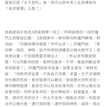
當我已經『五子登科』後，我可以把未來人生目標放在
『追求智慧』上面？」
我再度拍手肯定A君能夠舉一反三，同時說明另一段所羅
門王的聖經記載：【夜間夢中，耶和華向所羅門顯現，對
他說：「你願我賜你甚麼？你可以求。」所羅門說：「耶
和華－我的 神啊，如今你使我接續我父親大衛作王；但
我是幼童，不知道應當怎樣出入……，所以求你賜我智
慧，可以判斷你的民，能辨別是非。不然，誰能判斷這眾
多的民呢？」 所羅門因為求這事，就蒙主喜悅。神對他
說：「你既然求這事，不為自己求壽、求富，也不求滅絕
你仇敵的性命，單求智慧可以聽訟，我就應允你所求的，
賜你聰明智慧，甚至在你以前沒有像你的，在你以後也沒
有像你的。你所沒有求的，我也賜給你，就是富足、尊
榮，使你在世的日子，列王中沒有一個能比你的。你若效
法你父親大衛，遵行我的道，謹守我的律例、誡命，我必