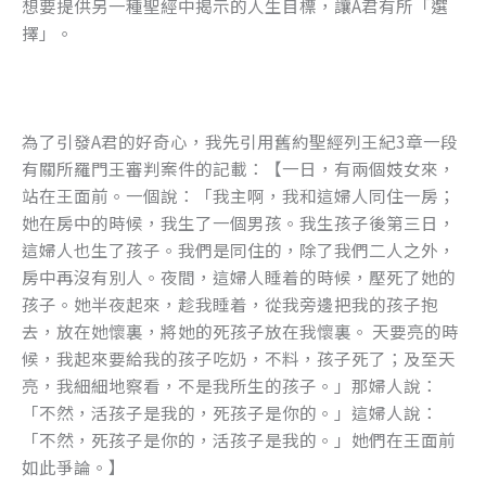
想要提供另一種聖經中揭示的人生目標，讓A君有所「選
擇」。
為了引發A君的好奇心，我先引用舊約聖經列王紀3章一段
有關所羅門王審判案件的記載：【一日，有兩個妓女來，
站在王面前。一個說：「我主啊，我和這婦人同住一房；
她在房中的時候，我生了一個男孩。我生孩子後第三日，
這婦人也生了孩子。我們是同住的，除了我們二人之外，
房中再沒有別人。夜間，這婦人睡着的時候，壓死了她的
孩子。她半夜起來，趁我睡着，從我旁邊把我的孩子抱
去，放在她懷裏，將她的死孩子放在我懷裏。 天要亮的時
候，我起來要給我的孩子吃奶，不料，孩子死了；及至天
亮，我細細地察看，不是我所生的孩子。」那婦人說：
「不然，活孩子是我的，死孩子是你的。」這婦人說：
「不然，死孩子是你的，活孩子是我的。」她們在王面前
如此爭論。】