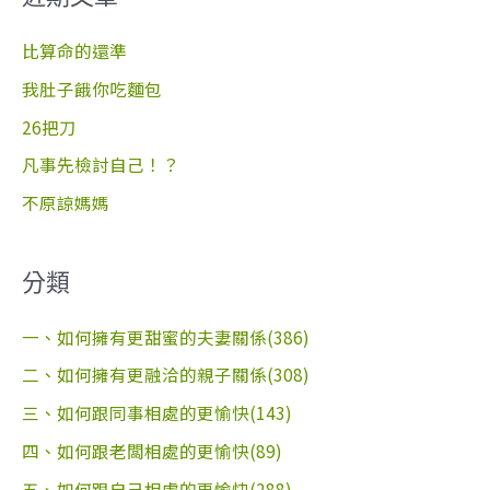
鍵
字
比算命的還準
:
我肚子餓你吃麵包
26把刀
凡事先檢討自己！？
不原諒媽媽
分類
一、如何擁有更甜蜜的夫妻關係(386)
二、如何擁有更融洽的親子關係(308)
三、如何跟同事相處的更愉快(143)
四、如何跟老闆相處的更愉快(89)
五、如何跟自己相處的更愉快(288)