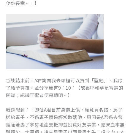
使你長壽。」】
協談結束前，A君詢問我去哪裡可以買到「聖經」，我除
了給予答覆，並分享箴言9：10：【敬畏耶和華是智慧的
開端；認識至聖者便是聰明。】
我還想到：「即便A君目前身價上億，願意買名錶、房子
送給妻子，不過妻子還是經常數落他，原因是A君過去曾
經瞞著妻子拿房地產去抵押並投資好友事業，結果血本無
歸還欠一大筆債，後來是妻子出面費盡九牛二虎之力，才