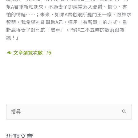
幫A君重新站起來，不過妻子卻經常落入憂鬱、擔心、害
怕的情緒……；未來，如果A君也跟所羅門王一樣、跟神求
智慧，我希望神能幫助A君，運用「有智慧」的方式，重
新贏得妻子對他的「敬重」，而非三不五時的數落跟嘲
諷！」
文章瀏覽次數 :
76
搜
尋
關
近期文章