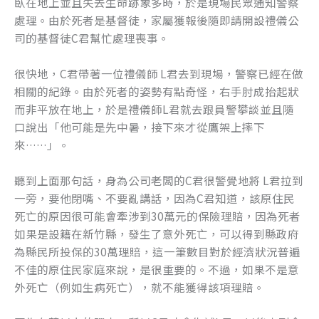
臥在地上並且失去生命跡象多時，於是現場民眾通知警察
k
處理。由於死者是基督徒，家屬獲報後隨即請開設禮儀公
司的基督徒C君幫忙處理喪事。
很快地，C君帶著一位禮儀師 L君去到現場，警察已經在做
相關的紀錄。由於死者的姿勢有點奇怪，右手肘成抬起狀
而非平放在地上，於是禮儀師L君就去跟員警攀談並且隨
口說出「他可能是先中暑，接下來才從鷹架上摔下
來……」。
聽到上面那句話，身為公司老闆的C君很警覺地將 L君拉到
一旁，要他閉嘴、不要亂講話，因為C君知道，該原住民
死亡的原因很可能會牽涉到30萬元的保險理賠，因為死者
如果是設籍在新竹縣，發生了意外死亡，可以得到縣政府
為縣民所投保的30萬理賠，這一筆數目對於經濟狀況普遍
不佳的原住民家庭來說，是很重要的。不過，如果不是意
外死亡（例如生病死亡），就不能獲得該項理賠。