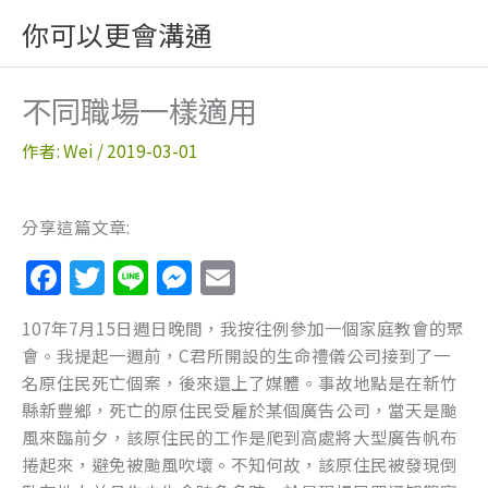
跳
你可以更會溝通
至
主
要
不同職場一樣適用
內
容
作者:
Wei
/
2019-03-01
分享這篇文章:
F
T
Li
M
E
a
w
n
e
m
107年7月15日週日晚間，我按往例參加一個家庭教會的聚
c
itt
e
ss
ai
會。我提起一週前，C君所開設的生命禮儀公司接到了一
e
er
e
l
名原住民死亡個案，後來還上了媒體。事故地點是在新竹
b
n
縣新豐鄉，死亡的原住民受雇於某個廣告公司，當天是颱
風來臨前夕，該原住民的工作是爬到高處將大型廣告帆布
o
g
捲起來，避免被颱風吹壞。不知何故，該原住民被發現倒
o
er