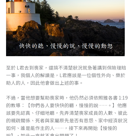
至於 L君去到喪家，還搞不清楚狀況就急著講到保險理賠
一事，我個人的解讀是，L君應該是一位個性外向、樂於
助人的人，因此他會做出上述的事。
不過，當他想要幫助喪家時，他仍然必須依照雅各書 1:19
的教導：【你們各人要快快的聽，慢慢的說……。】他應
該要先認真、仔細地聽，先弄清楚喪家成員的人數、彼此
的親疏關係、死者與家屬原先是否有恩怨、家中經濟狀況
如何、誰是能作主的人……，接下來再開始【慢慢的
說】，如此一來就不會出問題了！