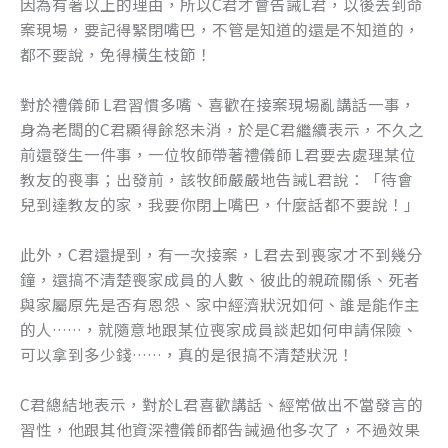
因為有著以上的理由，所以C君才會告誡L君，以後去到命
案現場，要記得緊閉嘴巴，不管是知道的還是不知道的，
都不要說，免得橫生枝節！
對於禮儀師 L君習慣多嘴、喜歡在接案現場亂講話一事，
身為老闆的C君顯得餘怒未消，於是C君繼續表示，不久之
前還發生一件事，一位牧師帶著禮儀師 L君要去處理某位
教友的喪事；出發前，該牧師嚴嚴地告誡L君說：「待會
兒到達教友的家，我要你閉上嘴巴，什麼話都不要說！」
此外，C君還提到，有一次接案，L君去到喪家才不到幾分
鐘，還搞不清楚喪家成員的人數、彼此的親疏關係、死者
與家屬原先是否有恩怨、家中經濟狀況如何、誰是能作主
的人……，就隨意地跟某位喪家成員談起如何申請保險、
可以拿到多少錢……，真的是很搞不清楚狀況！
C君總結地表示，對於L君喜歡講話、經常做出不當發言的
習性，他跟其他資深禮儀師都告誡過他多次了，不過效果