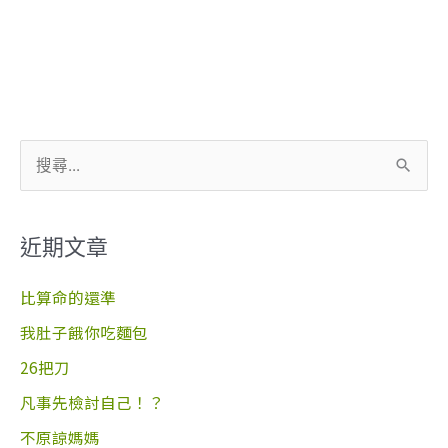
搜
尋
關
近期文章
鍵
字
比算命的還準
:
我肚子餓你吃麵包
26把刀
凡事先檢討自己！？
不原諒媽媽