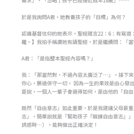
需求」、「忽略了孩子已經接近成年18歲」……
o
g
o
er
於是我詢問A君，她教養孩子的「目標」為何？
k
認識基督信仰的她表示，聖經箴言22：6：有寫
離。】我拍手稱讚她有讀聖經，於是繼續問：「當
A君：「是指整本聖經內容嗎？」
我：「那當然對，不過內容太廣泛了…」，接下來
你心，勝過保守一切， 因為一生的果效是由心發
是說，一個人一輩子會過得如何，是由他的「自由
既然「自由意志」如此重要，於是我建議父母最重
志」，簡單說就是「幫助孩子『鍛鍊自由意志』」
誘惑時…），能夠做出正確決定！