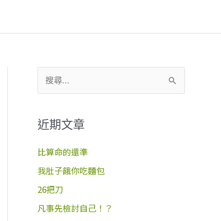
搜
尋
關
近期文章
鍵
字
比算命的還準
:
我肚子餓你吃麵包
26把刀
凡事先檢討自己！？