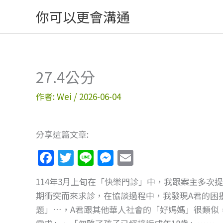
跳
你可以更會溝通
至
主
要
內
27.4公分
容
作者:
Wei
/
2026-06-04
分享這篇文章:
F
T
Li
M
E
a
w
n
e
m
114年3月上旬在「快樂門診」中，我跟案主多次提
c
itt
e
ss
ai
期衝突而來求診，在協談過程中，我發現A君的困
e
er
e
l
題」…，A君跟其他華人社會的「好媽媽」很類似
b
n