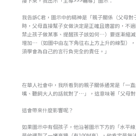
接下來，我出示「主導>>>輔導」圖示：
我告訴C君，圖示中的精神是「親子關係（父母對子
時，父母直接幫子女做決定是正確且適當的，不過
禁止孩子做某事、提醒孩子該如何…）要逐漸縮減
增加…（如圖中由左下角往右上方上升的線型），到
須學會為自己的言行負完全的責任。」
在華人社會中，我所看到的親子關係通常是「一直
嘴、聽飼大人的話就對了…」，這意味著「父母對
這會帶來什麼影響呢？
如果圖示中有個孩子，他沿著圖示下方的「水平線
是他遇到了一堵高牆（有100M高），他肯定是