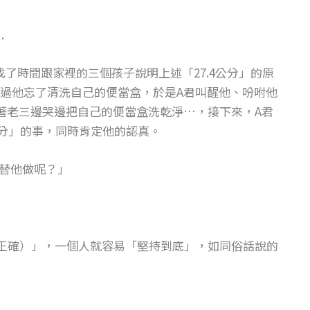
.
了時間跟家裡的三個孩子說明上述「27.4公分」的原
過他忘了清洗自己的便當盒，於是A君叫醒他、吩咐他
著老三邊哭邊把自己的便當盒洗乾淨…，接下來，A君
公分」的事，同時肯定他的認真。
替他做呢？」
（正確）」，一個人就容易「堅持到底」，如同俗話說的