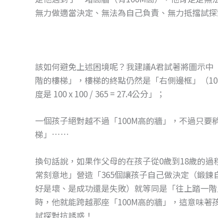
無力做適當決定、無法為自己負責、無力抵擋試探
該如何避免上述困境呢？我建議A君試著將圖示中「
階的樓梯」，樓梯的終點仍然是「右側邊框」（1
度是 100 x 100 / 365 = 27.4公分」；
一個孩子絕對越不過「100M高的牆」，不過只要稍
梯」……
換句話說，如果作父母的在孩子從0歲到18歲的
常刻意地」營造「365個讓孩子自己做決定（鍛
好是壞、是成功還是失敗）就等同是「往上踏一階
時，他就能跨越那座「100M高的牆」，這意味
試探對抗誘惑！