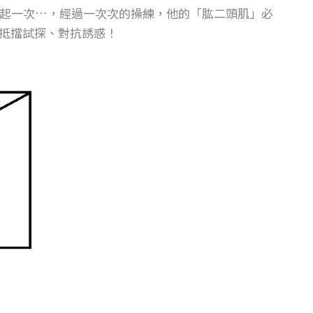
舉起一次…，經過一次次的操練，他的「肱二頭肌」必
抵擋試探、對抗誘惑！