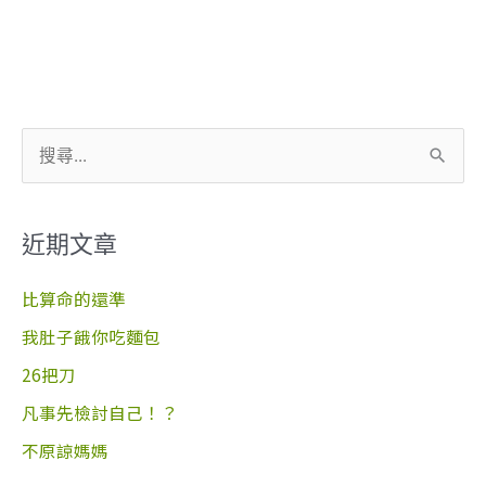
搜
尋
關
近期文章
鍵
字
比算命的還準
:
我肚子餓你吃麵包
26把刀
凡事先檢討自己！？
不原諒媽媽