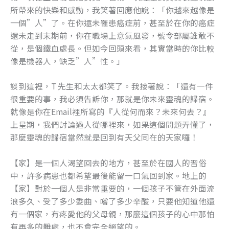
所帶來的快樂和感動，我笑著回應他說：「你越來越像是
一個”人”了。在你還未罹患癌症前，甚至於在你的癌症
還未走到末期前，你在職場上意氣風發，號令部屬誰敢不
從，是個鐵血處長。但如今回頭來看，其實當時的你比較
像是機器人，缺乏”人”性。」
談到這裡，T 先生和太太都笑了。我接著說：「還有一件
很重要的事，我必須告訴你，那就是你未來靈魂的歸宿。
就像是你在Email裡所寫的『人從何而來？未來何去？』
上星期，我們討論過人從哪裡來，如果這個問題弄懂了，
那麼靈魂的歸宿當然就是回到有天父同在的天家囉！
【家】是一個人渴望回去的地方，甚至於在國人的習俗
中，許多病患也都希望最後能留一口氣回到家。地上的
【家】對於一個人是非常重要的，一個孩子不管在外面流
浪多久、受了多少委曲、嚐了多少辛酸，只要他知道他還
有一個家，有疼愛他的父母親，那麼這個孩子的心中那怕
有再多的難處，也不會完全絕望的。