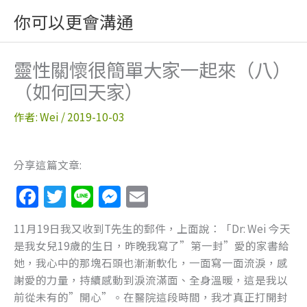
跳
你可以更會溝通
至
主
要
靈性關懷很簡單大家一起來（八）
內
（如何回天家）
容
作者:
Wei
/
2019-10-03
分享這篇文章:
F
T
Li
M
E
a
w
n
e
m
11月19日我又收到T先生的郵件，上面說：「Dr: Wei 今天
c
itt
e
ss
ai
是我女兒19歲的生日，昨晚我寫了”第一封”愛的家書給
e
er
e
l
她，我心中的那塊石頭也漸漸軟化，一面寫一面流淚，感
b
n
謝愛的力量，持續感動到淚流滿面、全身溫暖，這是我以
前從未有的”開心”。在醫院這段時間，我才真正打開封
o
g