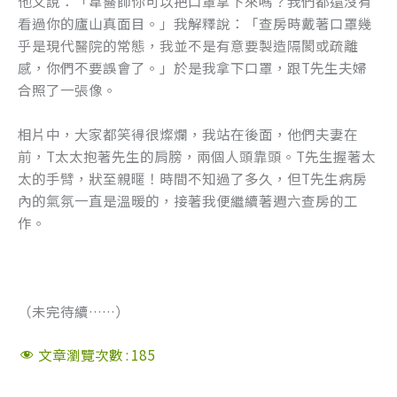
他又說：「韋醫師你可以把口罩拿下來嗎？我們都還沒有
看過你的廬山真面目。」我解釋說：「查房時戴著口罩幾
乎是現代醫院的常態，我並不是有意要製造隔閡或疏離
感，你們不要誤會了。」於是我拿下口罩，跟T先生夫婦
合照了一張像。
相片中，大家都笑得很燦爛，我站在後面，他們夫妻在
前，T太太抱著先生的肩膀，兩個人頭靠頭。T先生握著太
太的手臂，狀至親暱！時間不知過了多久，但T先生病房
內的氣氛一直是溫暖的，接著我便繼續著週六查房的工
作。
（未完待續……）
文章瀏覽次數 :
185