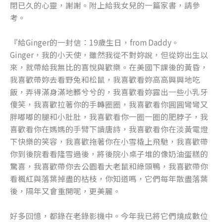
閉已久的心靈，謝謝。附上給我女兒的一篇家書，請參
o
er
考。
k
『給Ginger的一封信：19歲生日，from Daddy。
Ginger，我的小天使，雖然我從不對妳說，但從妳出生以
來，就帶給我無比的喜悅與歡樂。在美國下課後的黃昏，
我喜歡帶妳去看野兔和松鼠，我喜歡看妳高高興興地吃
飯，弄得滿身滿地髒兮兮的，我喜歡看妳露出一些小乳牙
傻笑，我喜歡拉著你的手轉圈圈，我喜歡看你圓圓彎彎又
胖嘟嘟的腿和小肚肚，我喜歡看你一圈一圈的肥脖子，我
喜歡看你在媽媽的手臂下讀唐詩，我喜歡看你在淡黃電燈
下快樂的笑容，我喜歡拖著你在小雪橇上飛馳，我喜歡帶
你到後院看看隆雪過後，將後院小桌子堆的像奶油蛋糕的
驚喜，我喜歡帶你去公園看大老鼠和綠頭鴨，我喜歡帶你
看楓紅與落葉掉盡的枯枝，你知道嗎，它們每年散盡落葉
後，隔年又會重開呢，更美麗。
好多回憶，都錄在老錄影機中。今年我已將它們燒成數位