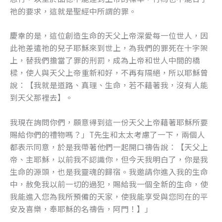
祂的要求，這就是聖經中所謂的罪。
慶幸的是，這位創造生命的天父上帝深愛每一位世人，因
此祂差遣祂的兒子耶穌來到世上，為我們的罪死在十字架
上，替我們擔當了罪的刑罰，成為上帝和世人中間的橋
樑，使人與天父上帝重新和好，不再有隔絕，所以耶穌曾
說：【我就是道路、真理、生命，若不藉著我，沒有人能
到天父那裡去】。
我現在詢問你們，願意得到這一份天父上帝藉著耶穌所要
賜給你們的禮物嗎？」T先生和太太考慮了一下，兩個人
都表示同意，於是我帶著他們一起開口禱告說：【天父上
帝、主耶穌，以前我不認識你，但今天我明白了，你是我
生命的源頭，也是我靈魂的歸宿。我邀請你進入我的生命
中，赦免我以前一切的過犯，賜給我一個全新的生命，使
我能進入您為我所預備的天家，使我能享受與您同在的平
安及喜樂，奉耶穌的名禱告，阿門！】」