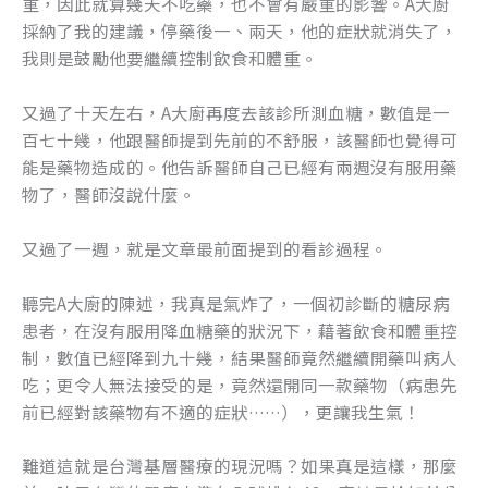
重，因此就算幾天不吃藥，也不會有嚴重的影響。A大廚
採納了我的建議，停藥後一、兩天，他的症狀就消失了，
我則是鼓勵他要繼續控制飲食和體重。
又過了十天左右，A大廚再度去該診所測血糖，數值是一
百七十幾，他跟醫師提到先前的不舒服，該醫師也覺得可
能是藥物造成的。他告訴醫師自己已經有兩週沒有服用藥
物了，醫師沒說什麼。
又過了一週，就是文章最前面提到的看診過程。
聽完A大廚的陳述，我真是氣炸了，一個初診斷的糖尿病
患者，在沒有服用降血糖藥的狀況下，藉著飲食和體重控
制，數值已經降到九十幾，結果醫師竟然繼續開藥叫病人
吃；更令人無法接受的是，竟然還開同一款藥物（病患先
前已經對該藥物有不適的症狀……），更讓我生氣！
難道這就是台灣基層醫療的現況嗎？如果真是這樣，那麼