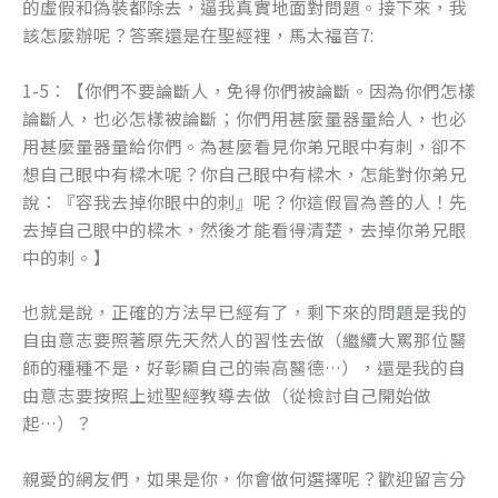
的虛假和偽裝都除去，逼我真實地面對問題。接下來，我
該怎麼辦呢？答案還是在聖經裡，馬太福音7:
1-5：【你們不要論斷人，免得你們被論斷。因為你們怎樣
論斷人，也必怎樣被論斷；你們用甚麼量器量給人，也必
用甚麼量器量給你們。為甚麼看見你弟兄眼中有刺，卻不
想自己眼中有樑木呢？你自己眼中有樑木，怎能對你弟兄
說：『容我去掉你眼中的刺』呢？你這假冒為善的人！先
去掉自己眼中的樑木，然後才能看得清楚，去掉你弟兄眼
中的刺。】
也就是說，正確的方法早已經有了，剩下來的問題是我的
自由意志要照著原先天然人的習性去做（繼續大罵那位醫
師的種種不是，好彰顯自己的崇高醫德…），還是我的自
由意志要按照上述聖經教導去做（從檢討自己開始做
起…）？
親愛的網友們，如果是你，你會做何選擇呢？歡迎留言分