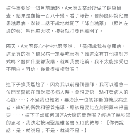
這件事要從一個月前講起，A大廚去某診所做了健康檢
查，結果是血糖一百八十幾。看了報告，醫師隨即說他罹
患糖尿病，然後二話不說地就開了「降血糖藥」（照片左
邊的藥）叫他每天吃，接著就打發他離開了。
隔天，A大廚憂心忡忡地跟我說：「醫師說我有糖尿病，
這是真的嗎？糖尿病一定要吃藥嗎？難道沒有其他控制方
式嗎？醫師什麼都沒講，就叫我要吃藥，我不太能接受也
不明白。阿信，你覺得這樣對嗎？」
這下子換我尷尬了，因為我以前是個醫師，我可以體會一
位開業醫師在面對眾多病人時，會想要快一點打發病人的
心態……；不過我也知道，要治療一位初診斷的糖尿病患
者，詳細的衛教和營養指導，應該是要比立刻開藥來得重
要……。這下子該如何回答A大廚的問題呢？經過了幾秒鐘
的思考，我決定按照聖經雅各書 5:12的教導：【你們說
話，是、就說是；不是、就說不是。】