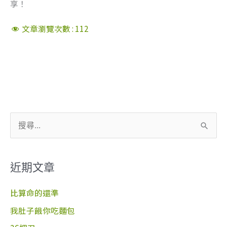
享！
文章瀏覽次數 :
112
搜
尋
關
近期文章
鍵
字
比算命的還準
:
我肚子餓你吃麵包