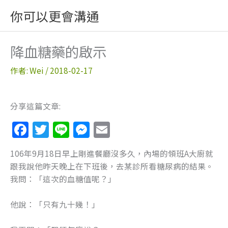
跳
你可以更會溝通
至
主
要
降血糖藥的啟示
內
容
作者:
Wei
/
2018-02-17
分享這篇文章:
F
T
Li
M
E
a
w
n
e
m
106年9月18日早上剛進餐廳沒多久，內場的領班A大廚就
c
itt
e
ss
ai
跟我說他昨天晚上在下班後，去某診所看糖尿病的結果。
e
er
e
l
我問：「這次的血糖值呢？」
b
n
他說：「只有九十幾！」
o
g
o
er