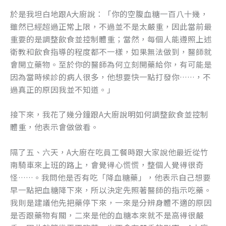
於是我坦白地跟A大廚說：「你的空腹血糖一百八十幾，
雖然已經超過正常上限，不過並不是太嚴重，因此當前最
重要的是調整飲食並控制體重；當然，每個人能遵照上述
衛教和飲食指導的程度都不一樣，如果無法做到，醫師就
會開立藥物。至於你的醫師為何立刻開藥給你，有可能是
因為當時候診的病人很多，他想要快一點打發你……，不
過真正的原因我並不知道。」
接下來，我花了幾分鐘跟A大廚說明如何調整飲食並控制
體重，他表示會做做看。
隔了五、六天，A大廚在吃員工餐時跟大家說他最近從竹
南騎車來上班的路上，會覺得心慌慌，整個人覺得很奇
怪……。我問他是否有吃「降血糖藥」，他表示自己想要
早一點把血糖降下來，所以決定先照著醫師的指示吃藥。
我則是建議他先把藥停下來，一來是分辨身體不適的原因
是否跟藥物有關，二來是他的血糖本來就不是高得很嚴