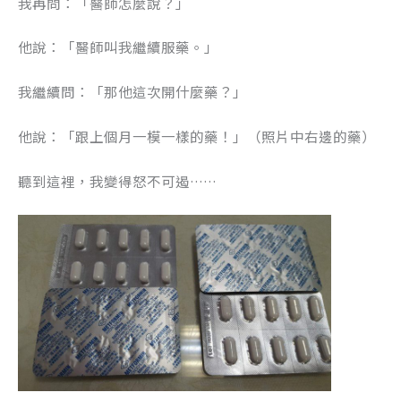
我再問：「醫師怎麼說？」
k
他說：「醫師叫我繼續服藥。」
我繼續問：「那他這次開什麼藥？」
他說：「跟上個月一模一樣的藥！」（照片中右邊的藥）
聽到這裡，我變得怒不可遏……