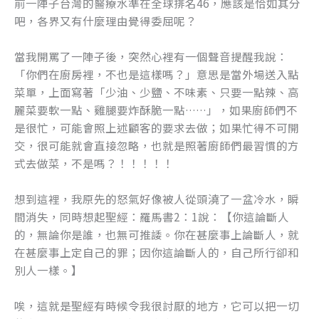
前一陣子台灣的醫療水準在全球排名46，應該是恰如其分
吧，各界又有什麼理由覺得委屈呢？
當我開罵了一陣子後，突然心裡有一個聲音提醒我說：
「你們在廚房裡，不也是這樣嗎？」意思是當外場送入點
菜單，上面寫著「少油、少鹽、不味素、只要一點辣、高
麗菜要軟一點、雞腿要炸酥脆一點……」，如果廚師們不
是很忙，可能會照上述顧客的要求去做；如果忙得不可開
交，很可能就會直接忽略，也就是照著廚師們最習慣的方
式去做菜，不是嗎？！！！！！
想到這裡，我原先的怒氣好像被人從頭澆了一盆冷水，瞬
間消失，同時想起聖經：羅馬書2：1說：【你這論斷人
的，無論你是誰，也無可推諉。你在甚麼事上論斷人，就
在甚麼事上定自己的罪；因你這論斷人的，自己所行卻和
別人一樣。】
唉，這就是聖經有時候令我很討厭的地方，它可以把一切