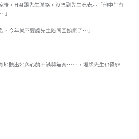
回家後，H君跟先生聯絡，沒想到先生竟表示「他中午有
…」
息，今年就不要讓先生陪同回娘家了…」
真地聽出她內心的不滿與無奈……，埋怨先生也怪罪