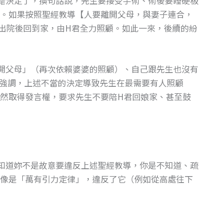
錯決定了，換句話說，先生要接受手術、術後要睡硬板
。如果按照聖經教導【人要離開父母，與妻子連合，
出院後回到家，由H君全力照顧。如此一來，後續的紛
開父母」（再次依賴婆婆的照顧）、自己跟先生也沒有
強調，上述不當的決定導致先生在最需要有人照顧
然取得發言權，要求先生不要陪H君回娘家、甚至鼓
知道妳不是故意要違反上述聖經教導，你是不知道、疏
像是「萬有引力定律」，違反了它（例如從高處往下