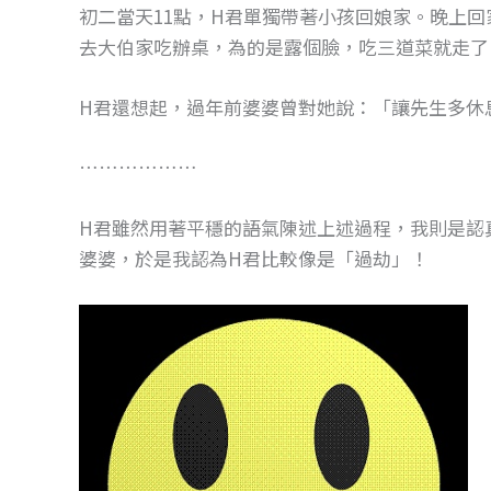
初二當天11點，H君單獨帶著小孩回娘家。晚上
去大伯家吃辦桌，為的是露個臉，吃三道菜就走了
H君還想起，過年前婆婆曾對她說：「讓先生多休
………………
H君雖然用著平穩的語氣陳述上述過程，我則是認
婆婆，於是我認為H君比較像是「過劫」！