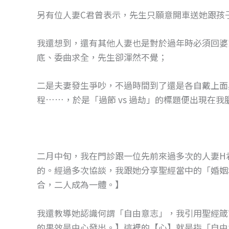
o
g
另有位人妻C君曾表示，先生只願意開車送她跟孩
o
er
k
我還想到，還有其他人妻也是對於過年時必須回婆
底、委曲求全，先生卻渾然不覺；
二是夫妻發生爭吵，不過時間到了還是各自戴上面
程……，於是「過節 vs 過劫」的標題便出現在我
二月中旬，我在門診跟一位先前來過多次的人妻H
的。經過多次協談，我跟她分享聖經當中的「婚姻地
合，二人成為一體。】
我還教導她認識何謂「自由意志」，我引用聖經箴
的果效是由心發出。】這裡的【心】就是指「自由