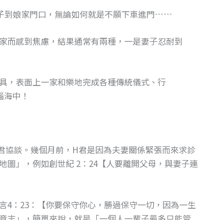
子到娘家門口，無論如何就是不願下車進門……
家而感到焦慮，結果通常有兩種，一是妻子忍耐到
具，表面上一家和樂地完成各種傳統儀式、行
腦海中！
君協談。幾個月前，H君是因為夫妻關係緊張而來求診
圖」，例如創世紀 2：24【人要離開父母，與妻子連
言4：23：【你要保守你心，勝過保守一切，因為一生
意志」，簡單來說，就是「一個人一輩子最多只能管