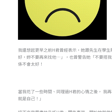
我還想起更早之前H君曾經表示，她跟先生在學生
好，妳不要再來找他…」，也曾警告她「不要搭我
係不會太好！
當我花了一些時間、同理過H君的心情之後， 我
就是自己！」