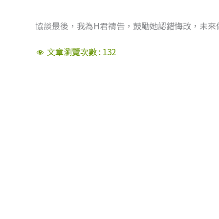
協談最後，我為H君禱告，鼓勵她認錯悔改，未來
文章瀏覽次數 :
132