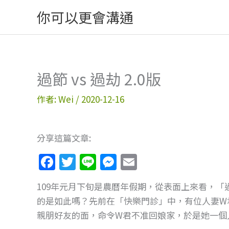
跳
你可以更會溝通
至
主
要
內
過節 vs 過劫 2.0版
容
作者:
Wei
/
2020-12-16
分享這篇文章:
F
T
Li
M
E
a
w
n
e
m
109年元月下旬是農曆年假期，從表面上來看，
c
itt
e
ss
ai
的是如此嗎？先前在「快樂門診」中，有位人妻W
e
er
e
l
親朋好友的面，命令W君不准回娘家，於是她一個
b
n