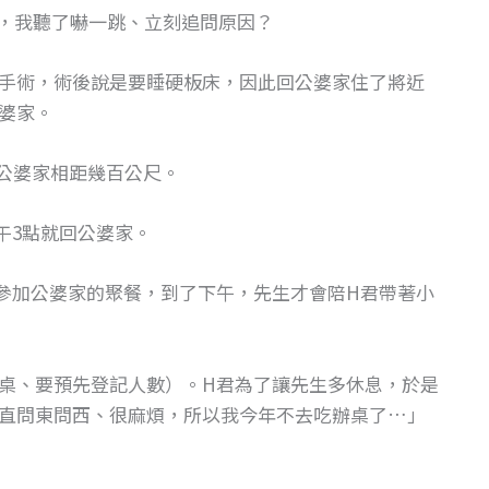
，我聽了嚇一跳、立刻追問原因？
手術，術後說是要睡硬板床，因此回公婆家住了將近
婆家。
跟公婆家相距幾百公尺。
午3點就回公婆家。
參加公婆家的聚餐，到了下午，先生才會陪H君帶著小
桌、要預先登記人數）。H君為了讓先生多休息，於是
直問東問西、很麻煩，所以我今年不去吃辦桌了…」