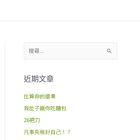
搜
尋
關
近期文章
鍵
字
比算命的還準
:
我肚子餓你吃麵包
26把刀
凡事先檢討自己！？