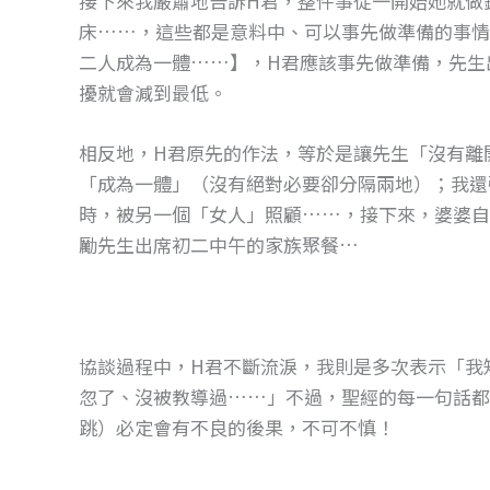
接下來我嚴肅地告訴H君，整件事從一開始她就做
床……，這些都是意料中、可以事先做準備的事情
二人成為一體……】，H君應該事先做準備，先生
擾就會減到最低。
相反地，H君原先的作法，等於是讓先生「沒有離
「成為一體」（沒有絕對必要卻分隔兩地）；我還
時，被另一個「女人」照顧……，接下來，婆婆自
勵先生出席初二中午的家族聚餐…
協談過程中，H君不斷流淚，我則是多次表示「我
忽了、沒被教導過……」不過，聖經的每一句話都
跳）必定會有不良的後果，不可不慎！