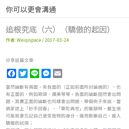
跳
你可以更會溝通
至
主
要
追根究底（六）（驕傲的起因）
內
容
作者:
Weiqispace
/
2017-03-24
分享這篇文章:
F
T
Li
M
E
a
w
n
e
m
當然論斷有兩面，有負面的（正如前面所討論過的），也
c
itt
e
ss
ai
有正面的，例如歌頌、讚美等等。負面的論斷固然會出問
e
er
e
l
題，其實正面的論斷也同樣會出問題，舉個例子來說，當
b
n
病家送上「妙手回春」、「華陀再世」的匾額時，醫生很
可能就會忘記自己是受造物的身分，進而膨脹自己，進入
o
g
驕傲的試探；
o
er