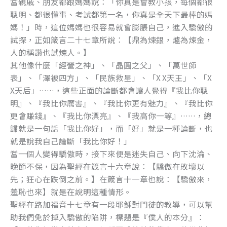
當親戚、朋友都跟媽媽說：「你真是會教小孩，每個都很
k
聰明、都很懂事、考試都第一名，你真是全天下最棒的媽
媽！」時，這位媽媽也很容易就會膨脹自己，進入驕傲的
試探，正如箴言二十七章所說：【鼎為煉銀，爐為煉金，
人的稱讚也試煉人。】
其他像什麼「經營之神」、「晶圓之父」、「萬世師
表」、「澤被四方」、「民族救星」、「X X天王」、「X
X天后」……，這些正面的論斷都會讓人覺得『我比你聰
明』、『我比你厲害』、『我比你更有魅力』、『我比你
更會賺錢』、『我比你漂亮』、『我高你一等』……，總
歸就是一句話「我比你好」，而「好」就是一種論斷，也
就是說我自己論斷「我比你好！」
當一個人變得驕傲時，接下來便是迷失自己、向下沈淪、
晚節不保，因為聖經在箴言十六章說：【驕傲在敗壞以
先；狂心在跌倒之前。】在箴言十一章也說：【驕傲來，
羞恥也來】就是在說明這種情形。
聖經在路加福音十七章有一段耶穌對門徒的教導，可以幫
助我們免於掉入驕傲的陷阱，標題是『僕人的本分』：