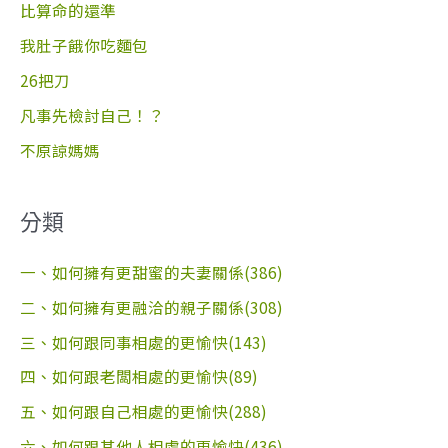
字
比算命的還準
:
我肚子餓你吃麵包
26把刀
凡事先檢討自己！？
不原諒媽媽
分類
一、如何擁有更甜蜜的夫妻關係(386)
二、如何擁有更融洽的親子關係(308)
三、如何跟同事相處的更愉快(143)
四、如何跟老闆相處的更愉快(89)
五、如何跟自己相處的更愉快(288)
六、如何跟其他人相處的更愉快(436)