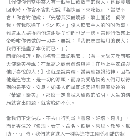
【假使你們當中某人有一個種田或放羊的僕人，他從農場
回來時，你會不會對他說『趕快坐下來吃飯』？當然不
會！你會對他說：『先替我預備晚飯，繫上圍裙，伺候
我，等我吃過了，你才吃。』僕人照著主人的吩咐做事，
難道主人還得向他道謝嗎？你們也是一樣。當你們做完上
帝吩咐你們做的一切事，要說：『我們原是無用的僕人；
我們不過盡了本份而已。』】
同樣的道理，路加福音二章記載著：【有一大隊天兵同那
天使讚美神說：在至高之處榮耀歸與神！在地上平安歸與
他所喜悅的人！】也就是說榮耀、讚美應該歸給神，因為
他是造物主、是一切的源頭，而身為受造物的人們可以得
到的是平安、安息。如果人們試圖想要得到專屬於神的
『榮耀、讚美』，那麼一定會掉入驕傲的陷阱，人生的結
局就會出問題、就會晚節不保。
當我們下定決心、不去自行判斷『善惡、好壞、是非』，
而是專注於『修理、看守、命名、照顧、管理、教導、幫
助……』時，我們就會進入一種與造物主關係和諧的狀