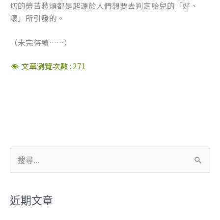
切的勞苦愁煩都是起源於人們想要去判定胎兒的「好、
壞」所引發的。
（未完待續……）
文章瀏覽次數 :
271
搜
尋
關
近期文章
鍵