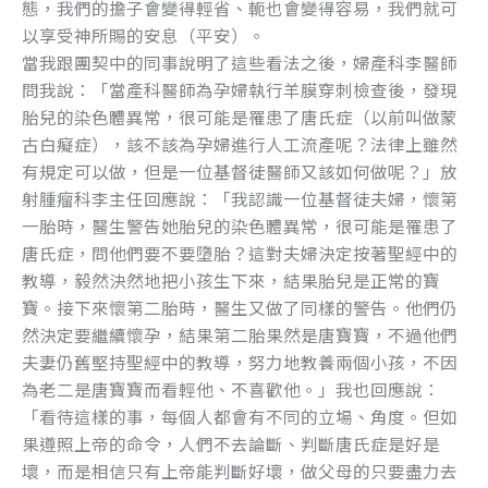
態，我們的擔子會變得輕省、軛也會變得容易，我們就可
以享受神所賜的安息（平安）。
當我跟團契中的同事說明了這些看法之後，婦產科李醫師
問我說：「當產科醫師為孕婦執行羊膜穿刺檢查後，發現
胎兒的染色體異常，很可能是罹患了唐氏症（以前叫做蒙
古白癡症），該不該為孕婦進行人工流產呢？法律上雖然
有規定可以做，但是一位基督徒醫師又該如何做呢？」放
射腫瘤科李主任回應說：「我認識一位基督徒夫婦，懷第
一胎時，醫生警告她胎兒的染色體異常，很可能是罹患了
唐氏症，問他們要不要墮胎？這對夫婦決定按著聖經中的
教導，毅然決然地把小孩生下來，結果胎兒是正常的寶
寶。接下來懷第二胎時，醫生又做了同樣的警告。他們仍
然決定要繼續懷孕，結果第二胎果然是唐寶寶，不過他們
夫妻仍舊堅持聖經中的教導，努力地教養兩個小孩，不因
為老二是唐寶寶而看輕他、不喜歡他。」我也回應說：
「看待這樣的事，每個人都會有不同的立場、角度。但如
果遵照上帝的命令，人們不去論斷、判斷唐氏症是好是
壞，而是相信只有上帝能判斷好壞，做父母的只要盡力去