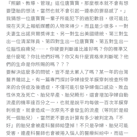
『照顧、教導、管理』這位唐寶寶，那麼根本就不會有想
要墮胎的想法，當然也就不會引起一連串的罪惡感了。」
我猜想一位唐寶寶一輩子所能犯下的過犯數目，很可能比
現在天天上報紙媒體的人物來得少，而且是少很多。一對
夫妻生出諾貝爾獎得主、另一對生出美國總統、第三對生
出一位清潔隊員、第四對生出一位唐寶寶、第五對生出一
位腦性麻痺兒……，你硬要判斷誰比誰好嗎？你的標準又
是什麼呢？你比他們好嗎？你又有什麼資格來判斷呢？他
們的生命是你所賜的嗎？？？
要解決這麼多的問號，豈不是太累人了嗎？某一年的台灣
醫界雜誌上，有一篇專門探討孕婦接受羊膜穿刺檢查所帶
來的合併症及後遺症，不僅可能引發孕婦傷口感染、敗血
性休克及死亡、胎兒早產、胎兒畸形，還會增加孕婦自動
流產的機率達百分之一，也就是說平均每做一百次羊膜穿
刺檢查，就會造成一次原先不會發生的流產（等同於是殺
死一個胎兒），當然更不要去計算有多少被判定為『不
好』的胎兒會被產科醫師給墮掉！不只是孕婦、胎兒可能
受害，連產科醫師也會被捲入惱人的醫療糾紛中，而這一