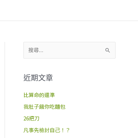
搜
尋
關
近期文章
鍵
字
比算命的還準
:
我肚子餓你吃麵包
26把刀
凡事先檢討自己！？