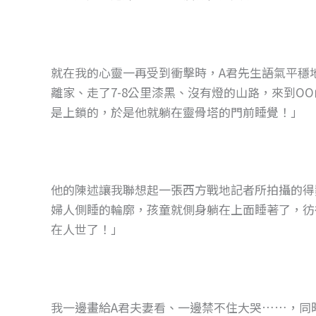
就在我的心靈一再受到衝擊時，A君先生語氣平穩
離家、走了7-8公里漆黑、沒有燈的山路，來到O
是上鎖的，於是他就躺在靈骨塔的門前睡覺！」
他的陳述讓我聯想起一張西方戰地記者所拍攝的得
婦人側睡的輪廓，孩童就側身躺在上面睡著了，彷
在人世了！」
我一邊畫給A君夫妻看、一邊禁不住大哭……，同