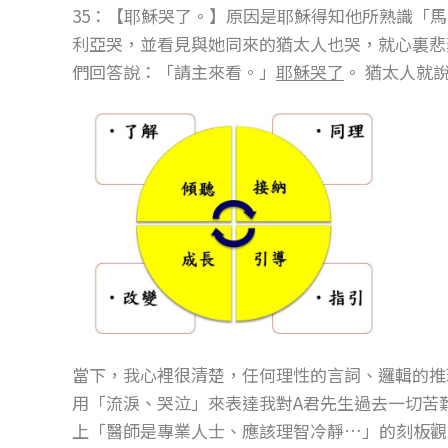
35：【耶穌哭了。】原因是耶穌得知他所熟識「
利亞哭，並看見與她同來的猶太人也哭，就心裏悲
們回答說：「請主來看。」
耶穌哭了
。 猶太人就
當下，我心裡很清楚，任何理性的言詞、邏輯的推
用「流淚、哭泣」來表達我對A君先生過去一切苦
上「醫師是專業人士、應該理智冷靜…」的刻板觀