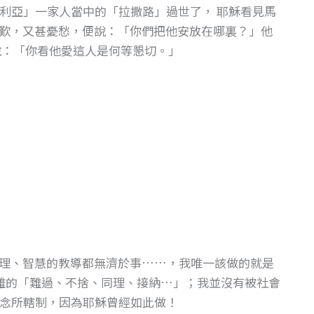
馬利亞」一家人當中的「拉撒路」過世了， 耶穌看見馬
歎，又甚憂愁，便說：「你們把他安放在哪裏？」他
說：「你看他愛這人是何等懇切。」
理、智慧的教導都無濟於事……，我唯一該做的就是
難的「難過、不捨、同理、接納…」；我並沒有被社會
念所轄制，因為耶穌曾經如此做！