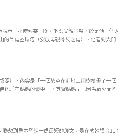
地表示「小時候某一晚，他跟父親吵架，於是他一個人
O山的某處靈骨塔（安放母親骨灰之處），他看到大門
獎照片，內容是「一個孩童在泥地上用樹枝畫了一個
彿他睡在媽媽的懷中…，其實媽媽早已因為戰火而不
時聯想到整本聖經一處最短的經文，是在約翰福音11：