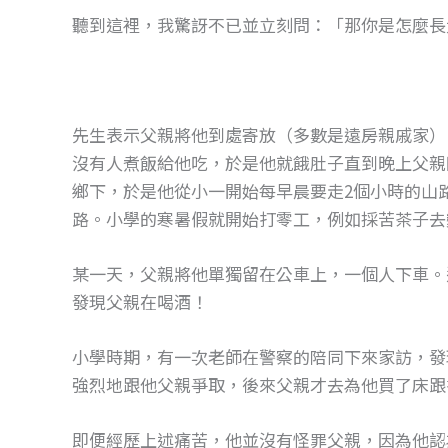
聽到這裡，我驚訝不已並立刻問：「那你是怎麼長
先生表示父親將他到處寄放（多數是遠房親戚家）
沒有人煮飯給他吃，於是他就餓肚子直到晚上父親
鄉下，於是他從小一開始每早晨要走2個小時的山
路。小學的寒暑假就開始打零工，例如採苦茶子去
某一天，父親將他單獨留在公車上，一個人下車。
發現父親在喝酒！
小學時期，有一次老師在警察的陪同下來家訪，發
強烈地跟他父親爭取，後來父親才去為他買了床跟
即便經歷上述痛苦，他並沒有怪罪父親，因為他認