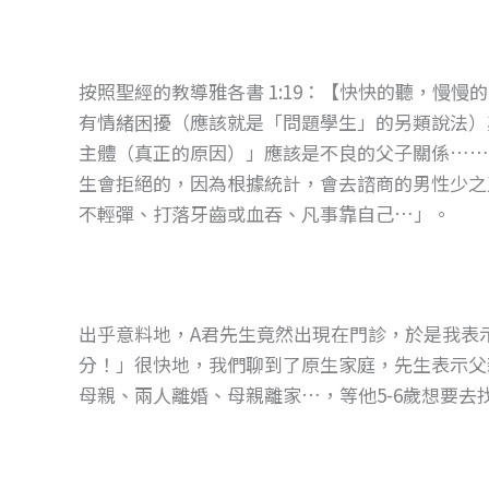
o
g
o
er
k
按照聖經的教導雅各書 1:19：【快快的聽，慢
有情緒困擾（應該就是「問題學生」的另類說法）
主體（真正的原因）」應該是不良的父子關係……
生會拒絕的，因為根據統計，會去諮商的男性少之
不輕彈、打落牙齒或血吞、凡事靠自己…」。
出乎意料地，A君先生竟然出現在門診，於是我表示
分！」很快地，我們聊到了原生家庭，先生表示父
母親、兩人離婚、母親離家…，等他5-6歲想要去