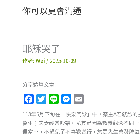
跳
你可以更會溝通
至
主
要
內
耶穌哭了
容
作者:
Wei
/
2025-10-09
分享這篇文章:
F
T
Li
M
E
a
w
n
e
m
113年6月下旬在「快樂門診」中，案主A君就診
c
itt
e
ss
ai
醫生；夫妻經常吵架，尤其是因為教養觀念不同…
e
er
e
l
便當…，不過兒子不喜歡遵行，於是先生會發脾氣
b
n