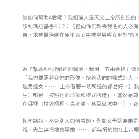
該如何幫助A君呢？我相信人是天父上帝所創造的
想到瑪拉基書4：2：【但向你們敬畏我名的人必
告，求神醫治她在原生家庭中被重男輕女地對待所
為了幫助A君理解神的醫治，我用「五兩金條」做比
「我們要照著我們的形像、按著我們的樣式造人…
造男造女。……上帝看著一切所造的都甚好。】我
生）都是「按照祂的形象和樣式所造」，當然是尊
在哪裡（垃圾桶裡、臭水溝、甚至糞坑中…），都
換句話說，不管別人如何看她，例如父母認為她是
視、先生無情地羞辱她……，都無損於她在上帝眼