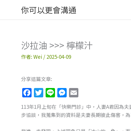
跳
你可以更會溝通
至
主
要
內
沙拉油 >>> 檸檬汁
容
作者:
Wei
/
2025-04-09
分享這篇文章:
F
T
Li
M
E
a
w
n
e
m
113年1月上旬在「快樂門診」中，人妻A君因為
c
itt
e
ss
ai
步協談，我蒐集到的資料是夫妻長期彼此傷害，為
e
er
e
l
b
n