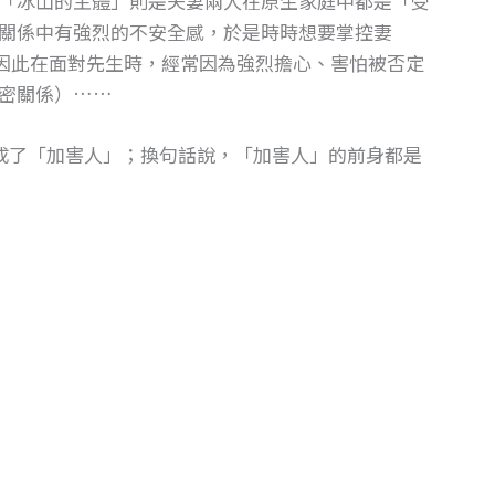
「冰山的主體」則是夫妻兩人在原生家庭中都是「受
關係中有強烈的不安全感，於是時時想要掌控妻
因此在面對先生時，經常因為強烈擔心、害怕被否定
密關係）……
成了「加害人」；換句話說，「加害人」的前身都是