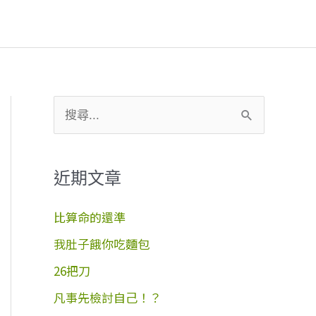
搜
尋
關
近期文章
鍵
字
比算命的還準
:
我肚子餓你吃麵包
26把刀
凡事先檢討自己！？