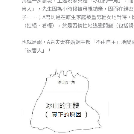
我進一步發現，上述現象只是「冰山的一角」，而
o
g
害人」，先生因為小時候被母親拋棄，因而在親密
o
er
子……；A君則是在原生家庭被重男輕女地對待，
k
（拒絕、看輕），於是習慣性地逃避問題（包括親
也就是說，A君夫妻在婚姻中都「不由自主」地變
「被害人」！