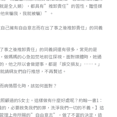
就是全人類），都具有”推卸責任”的習性，難怪媒
（他來騙我，我就被騙）”。
自己擁有自由意志而在出了事之後推卸責任」的同義
了事之後推卸責任」的同義詞還有很多，常見的是
，做媽媽的心急如焚地前往探視，面對媒體時，她通
的，他之所以會做錯事，都是「誤交損友」……。」
就請網友們自行推想，不再贅述。
而病情惡化時，該如何面對？
照顧過的S女士。這樣做有什麼好處呢？約翰一書1：
義的，必要赦免我們的罪，洗淨我們一切的不義。】這
管理上帝所賜的”自由意志”，做了不當的決定，造