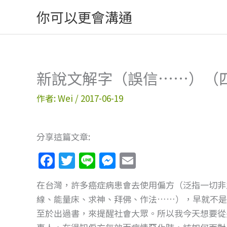
跳
你可以更會溝通
至
主
要
內
新說文解字（誤信……）（
容
作者:
Wei
/
2017-06-19
分享這篇文章:
F
T
Li
M
E
a
w
n
e
m
在台灣，許多癌症病患會去使用偏方（泛指一切非
c
itt
e
ss
ai
線、能量床、求神、拜佛、作法……），早就不是
e
er
e
l
至於出過書，來提醒社會大眾。所以我今天想要從
b
n