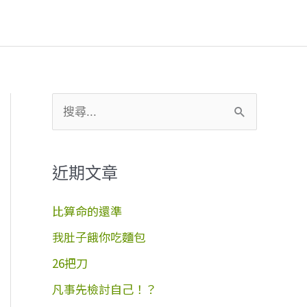
搜
尋
關
近期文章
鍵
字
比算命的還準
:
我肚子餓你吃麵包
26把刀
凡事先檢討自己！？