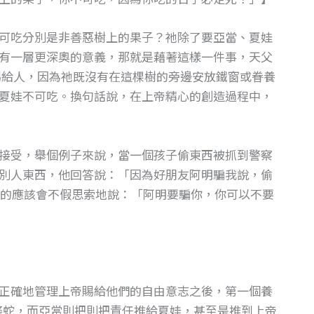
可吃分別是非善惡樹上的果子？祂除了要亞當、夏娃
有一層更深奧的意義，那就是藉著這樣一件事，天父
志賜給人，因為祂既沒有在這棵樹的旁邊安放鐵窗或眷養
夏娃不可吃。換句話說，在上帝精心的創造過程中，
接受，舉個例子來說，當一個孩子偷東西被抓到警察
別人東西，他回答說：「因為好朋友阿明騙我說，偷
的應該會不假思索地說：「阿明要騙你，你可以不要
正確地管理上帝賜給他們的自由意志之後，第一個養
條蛇，而亞當則把則把責任推給夏娃，甚至是推到上帝