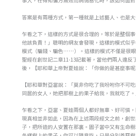
事人，在得知偏方無效而病情惡化時，該如何面對
o
g
o
er
答案是有兩種方式，第一種就是上述藝人、也是大
k
乍看之下，這樣的方式是很合理的，等於是整個事
他該負責！」聰明的網友會發現，這樣的模式似乎
模式（騙錢、騙色……）。這樣的模式不僅是很眼
聖經在創世記二章11-13記載著，當他們兩人違
後，【耶和華上帝對夏娃說：「你做的是甚麼事呢
【耶和華對亞當說：「莫非你吃了我吩咐你不可吃
同居的女人，她把那樹上的果子給我，我就吃了。
乍看之下，亞當、夏娃兩個人都好無辜、好可憐，
現真相並非如此，因為在上述兩段經文之前，創世
子，把所造的人安置在那裏。園子當中又有生命樹
各樣樹上的果子，你可以隨意吃，只是分別善惡樹