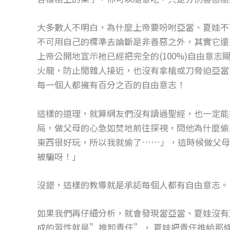
大多數人不明白，為什麼上帝要吩咐亞當、夏娃不
不可用自己的標準去論斷是非善惡之外，其實它還
上帝公開地宣示祂已經把完全的(100%)自由意
火龍，防止閒雜人接近，也沒有拿槍或刀脅迫亞當
每一個人都擁有百分之百的自由意志！
這樣的道理，就算網友們沒有讀過聖經，也一定能
局，做父母的心急如焚地前往探視，問他為什麼偷
東西很好玩，所以我就偷了……」，這時候做父母
被騙呀！」
沒錯，這樣的教導就是承認每個人都有自由意志。
如果我們再仔細分析，就會發現當亞當、夏娃沒有
成的習性就是”推卸責任”， 夏娃把責任推給那