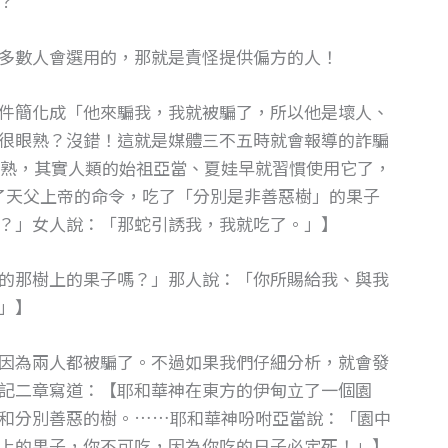
？
多數人會選用的，那就是責怪提供偏方的人！
件簡化成「他來騙我，我就被騙了，所以他是壞人、
很眼熟？沒錯！這就是媒體三不五時就會報導的詐騙
熟，其實人類的始祖亞當、夏娃早就習慣使用它了，
反了天父上帝的命令，吃了「分別是非善惡樹」的果子
？」女人說：「那蛇引誘我，我就吃了。」】
的那樹上的果子嗎？」那人說：「你所賜給我、與我
」】
因為兩人都被騙了。不過如果我們仔細分析，就會發
記二章寫道：【耶和華神在東方的伊甸立了一個園
和分別善惡的樹。……耶和華神吩咐亞當說：「園中
上的果子，你不可吃，因為你吃的日子必定死！」】