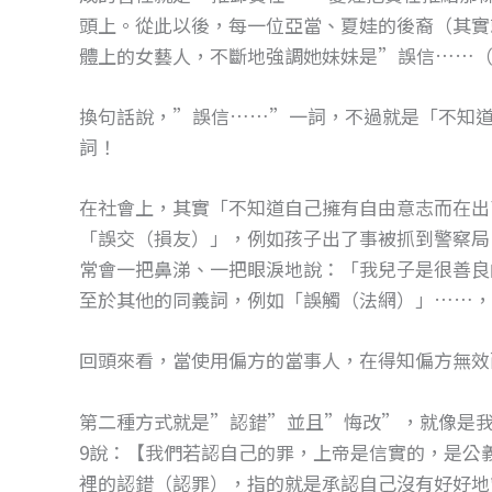
頭上。從此以後，每一位亞當、夏娃的後裔（其實
體上的女藝人，不斷地強調她妹妹是”誤信……
換句話說，”誤信……”一詞，不過就是「不知道
詞！
在社會上，其實「不知道自己擁有自由意志而在出
「誤交（損友）」，例如孩子出了事被抓到警察局
常會一把鼻涕、一把眼淚地說：「我兒子是很善良
至於其他的同義詞，例如「誤觸（法網）」……，
回頭來看，當使用偏方的當事人，在得知偏方無效
第二種方式就是”認錯”並且”悔改”，就像是我
9說：【我們若認自己的罪，上帝是信實的，是公
裡的認錯（認罪），指的就是承認自己沒有好好地