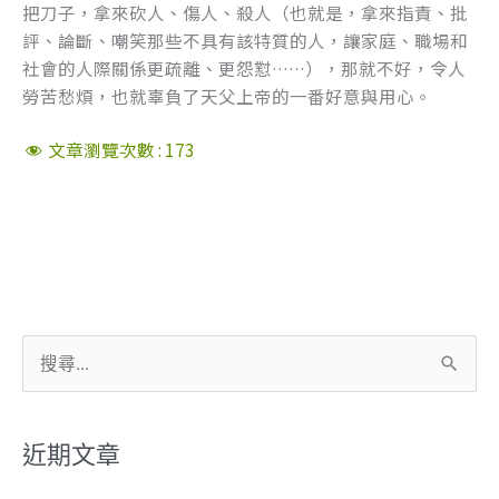
把刀子，拿來砍人、傷人、殺人（也就是，拿來指責、批
評、論斷、嘲笑那些不具有該特質的人，讓家庭、職場和
社會的人際關係更疏離、更怨懟……），那就不好，令人
勞苦愁煩，也就辜負了天父上帝的一番好意與用心。
文章瀏覽次數 :
173
搜
尋
關
近期文章
鍵