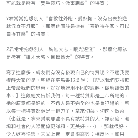
可能就是擁有“雙手靈巧、做事聰敏”的特質；
Y君常常抱怨別人“喜歡往外跑、愛熱鬧、沒有出去旅遊
就混身不舒服”，那麼他應該是擁有“喜歡待在家、可以
自得其樂”的特質；
Z君常常抱怨別人“胸無大志、眼光短淺”，那麼他應該
是擁有“雄才大略、目標遠大”的特質。
寫了這麼多，網友們有沒有發現自己的特質呢？不過我要
提醒大家的是，聖經在羅馬書12:6 說：【所以我們要按照
上帝給我們的恩惠，好好地運用不同的恩賜，做應該做的
事。】這段經文告訴我們，每一種特質都是上帝所賜的，
祂的原意都是好的，不過人是不完全的也是會犯錯的，所
以每一樣特質都像是一把刀子，拿來切菜、切肉、做菜
（也就是，拿來幫助那些不具有該特質的人，讓家庭、職
場和社會的人際關係更詳和、更美好……），那就很好，
令人歡喜快樂，天父上帝一定會很高興；相反地，如果一