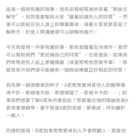
這是一個很有趣的現象，我先前曾經寫過許多篇“新說文
解字”，目的是要幫助大家“藉著認識別人的特質”，然
後可以將貼在別人身上的標籤撕掉，接著大家就更容易了
解對方，於是人際溝通便可以順暢地進行。
今天我發現一件更有趣的事，那就是藉著反向操作，竟然
可以幫助我們“更認識自己的特質”，也就是說，如果我
們常常把別人貼上某種標籤（或是常常抱怨某件事），那
麼就表示我們很可能擁有一個與該標籤正好相反的特質！
我先舉一個很簡單的例子，A君常常覺得其他人的鋼琴彈
得不好，那裡慢半拍、那裡彈錯了、那裡卡卡的……；如
果我們想要了解A君為何會如此？那麼最合理的推論就是A
君很會彈鋼琴，要不就是A君的音感、節奏感，特別優於
一般人。
同樣的道理，B君如果常常覺得別人不會照顧人，那麼他