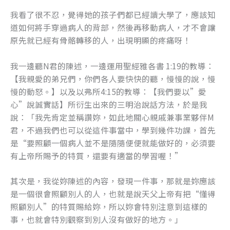
k
我看了很不忍，覺得她的孩子們都已經讀大學了，應該知
道如何將手穿過病人的背部，然後再移動病人，才不會讓
原先就已經有骨骼轉移的人，出現明顯的疼痛呀！
我一邊聽N君的陳述，一邊運用聖經雅各書 1:19的教導：
【我親愛的弟兄們，你們各人要快快的聽，慢慢的說，慢
慢的動怒。】以及以弗所4:15的教導：【我們要以”愛
心”說誠實話】所衍生出來的三明治說話方法，於是我
說：「我先肯定並稱讚妳，如此地關心親戚兼事業夥伴M
君，不過我們也可以從這件事當中，學到幾件功課，首先
是“要照顧一個病人並不是隨隨便便就能做好的，必須要
有上帝所賜予的特質，還要有適當的學習喔！”
其次是，我從妳陳述的內容，發現一件事，那就是妳應該
是一個很會照顧別人的人，也就是說天父上帝有把“懂得
照顧別人”的特質賜給妳，所以妳會特別注意到這樣的
事，也就會特別觀察到別人沒有做好的地方。」