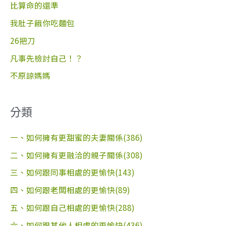
字
比算命的還準
:
我肚子餓你吃麵包
26把刀
凡事先檢討自己！？
不原諒媽媽
分類
一、如何擁有更甜蜜的夫妻關係(386)
二、如何擁有更融洽的親子關係(308)
三、如何跟同事相處的更愉快(143)
四、如何跟老闆相處的更愉快(89)
五、如何跟自己相處的更愉快(288)
六、如何跟其他人相處的更愉快(436)