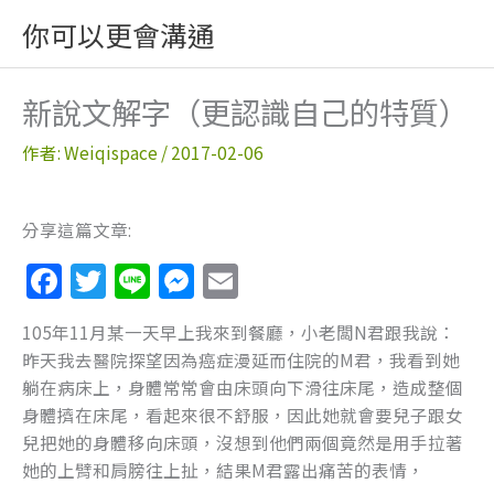
跳
你可以更會溝通
至
主
要
新說文解字（更認識自己的特質）
內
容
作者:
Weiqispace
/
2017-02-06
分享這篇文章:
F
T
Li
M
E
a
w
n
e
m
105年11月某一天早上我來到餐廳，小老闆N君跟我說：
c
itt
e
ss
ai
昨天我去醫院探望因為癌症漫延而住院的M君，我看到她
e
er
e
l
躺在病床上，身體常常會由床頭向下滑往床尾，造成整個
b
n
身體擠在床尾，看起來很不舒服，因此她就會要兒子跟女
兒把她的身體移向床頭，沒想到他們兩個竟然是用手拉著
o
g
她的上臂和肩膀往上扯，結果M君露出痛苦的表情，
o
er