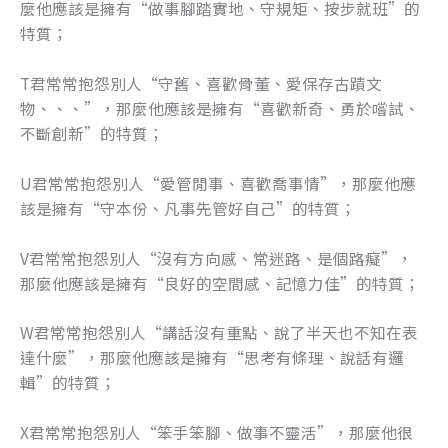
麼他應該是擁有“做事腳踏實地、守規矩、按步就班”的
特質；
T君常常抱怨別人“守舊、喜歡骨董、愛保存古蹟文
物、、、”，那麼他應該是擁有“喜歡新奇、勇於嚐試、
不斷創新”的特質；
U君常常抱怨別人“愛管閒事、喜歡喬事情”，那麼他應
該是擁有“守本份、凡事先管好自己”的特質；
V君常常抱怨別人“沒有方向感、常迷路、是個路癡”，
那麼他應該是擁有“良好的空間感、記憶力佳”的特質；
W君常常抱怨別人“講話沒有重點、說了半天也不知在表
達什麼”，那麼他應該是擁有“思考有條理、說話有邏
輯”的特質；
X君常常抱怨別人“笨手笨腳、做事不靈活”，那麼他很