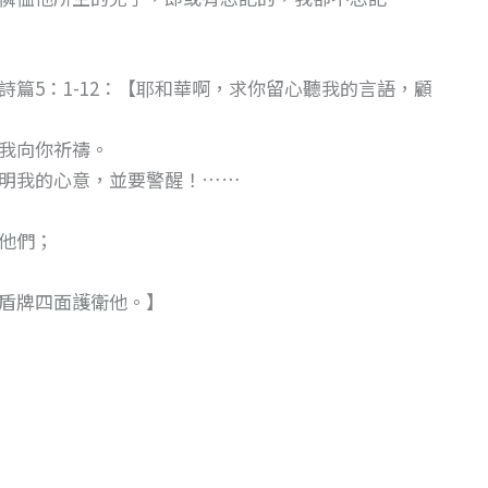
篇5：1-12：【耶和華啊，求你留心聽我的言語，顧
我向你祈禱。
明我的心意，並要警醒！……
他們；
盾牌四面護衛他。】