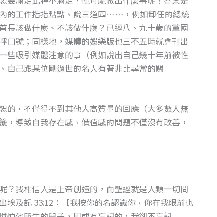
想要滿足此種不滿足，他可能做出什麼事呢？答案是
內的工作指指點點、說三道四……，例如卸任的總統
首長該做什麼、不該做什麼？已經八、九十歲的黨國
呼口號；同樣地，媒體的娛樂版也三不五時就會刊出
一些吸引媒體注意的事（例如說出自己幾十年前被性
、自己跟某位剛過世的名人有著非比尋常的關
想的，不僅得不到其他人高質量的回應（大多數人無
籤，導致自我存在感、價值感的問題不僅沒有改善，
呢？我相信人是上帝創造的，而聖經就是人類一切問
埃及記 33:12：【我按你的名認識你，你在我眼前也
憐恤他所生的兒子，即或有忘記的，我卻不忘記