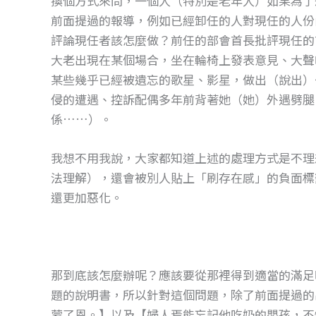
換個方式來問，一個人（特別是老年人）如果為了
o
g
前面提過的報導，例如已經卸任的人對現任的人份
o
er
評論現任者該怎麼做？前任的部會首長批評現任的
k
大老出現在某個場合，坐在輪椅上發表意見、大聲
某些幾乎已經被遺忘的歌星、影星，做出（說出）
侵的遭遇、控訴配偶多年前背著她（她）外遇劈腿
係……）。
我想不用我說，大家都知道上述的處理方式是不理
法理解），還會被別人貼上「刷存在感」的負面標
還更加惡化。
那到底該怎麼辦呢？應該要從那裡得到適當的滿足
題的說明書，所以針對這個問題，除了前面提過的出
蒙了恩。】以及【婦人焉能忘記他吃奶的嬰孩，不