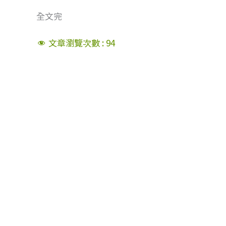
全文完
文章瀏覽次數 :
94