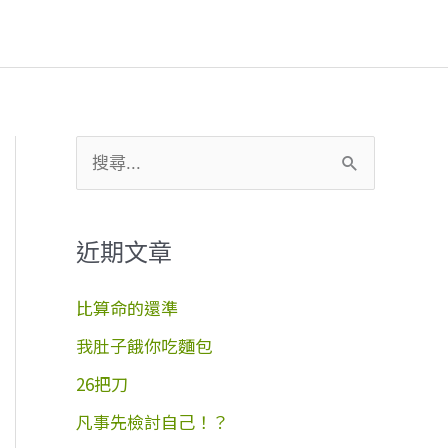
搜
尋
關
近期文章
鍵
字
比算命的還準
:
我肚子餓你吃麵包
26把刀
凡事先檢討自己！？