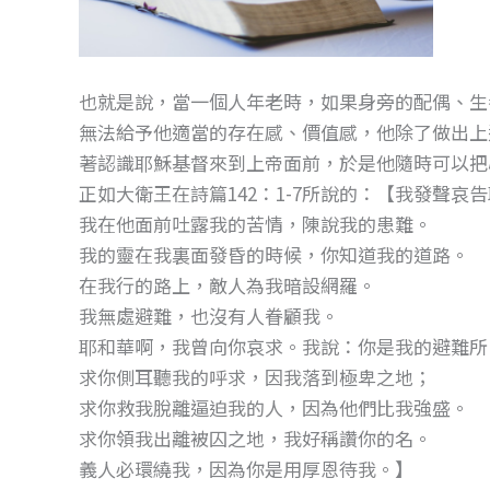
也就是說，當一個人年老時，如果身旁的配偶、生
無法給予他適當的存在感、價值感，他除了做出上
著認識耶穌基督來到上帝面前，於是他隨時可以把
正如大衛王在詩篇142：1-7所說的：【我發聲哀
我在他面前吐露我的苦情，陳說我的患難。
我的靈在我裏面發昏的時候，你知道我的道路。
在我行的路上，敵人為我暗設網羅。
我無處避難，也沒有人眷顧我。
耶和華啊，我曾向你哀求。我說：你是我的避難所
求你側耳聽我的呼求，因我落到極卑之地；
求你救我脫離逼迫我的人，因為他們比我強盛。
求你領我出離被囚之地，我好稱讚你的名。
義人必環繞我，因為你是用厚恩待我。】