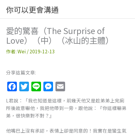
跳
你可以更會溝通
至
主
要
愛的驚喜（The Surprise of
內
Love）（中）（冰山的主體）
容
作者:
Wei
/
2019-12-13
分享這篇文章:
F
T
Li
M
E
a
w
n
e
m
L君說：「我也知道是這樣，前幾天他又是趁弟弟上完廁
c
itt
e
ss
ai
所後故意嚇他，我把他帶到一旁，跟他說：『你這樣嚇弟
e
er
e
l
弟，很快樂對不對？』
b
n
他嘴巴上沒有承認，表情上卻是同意的！我實在是蠻生氣
o
g