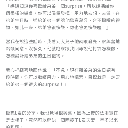
『媽媽知道你喜歡給弟弟一個surprise，所以媽媽給你一
個很棒的機會，你可以儘量發揮，用力地去想、去做，在
弟弟生日時，送給弟弟一個讓他驚喜萬分、合不攏嘴的禮
物，如此一來，弟弟會很快樂，你也會更快樂喔！』
當我在說這些話時，我看到大兒子他兩眼發亮，很興奮地
點頭同意。沒多久，他就跑來跟我回報說他打算怎樣做、
怎樣設計給弟弟的生日禮物。
我心裡竊喜地跟他說：「不急，現在離弟弟的生日還有一
段時間，你可以繼續用力、用心地構思，目標就是一定要
給弟弟一個很大的surprise！」」
聽完L君的分享，我也覺得很興奮，因為上帝的法則實在
是太棒了，竟然可以解決一個困擾了L君夫妻一年多以來
的難題。