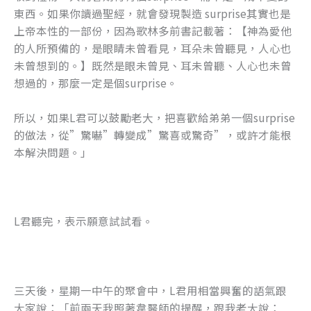
東西。如果你讀過聖經，就會發現製造 surprise其實也是
上帝本性的一部份，因為歌林多前書記載著：【神為愛他
的人所預備的，是眼睛未曾看見，耳朵未曾聽見，人心也
未曾想到的。】既然是眼未曾見、耳未曾聽、人心也未曾
想過的，那麼一定是個surprise。
所以，如果L君可以鼓勵老大，把喜歡給弟弟一個surprise
的做法，從”驚嚇”轉變成”驚喜或驚奇”，或許才能根
本解決問題。」
L君聽完，表示願意試試看。
三天後，星期一中午的聚會中，L君用相當興奮的語氣跟
大家說：「前兩天我照著韋醫師的提醒，跟我老大說：