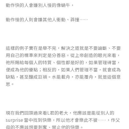
動作快的人會嫌別人慢的像蝸牛，
動作慢的人則會嫌其他人衝動、莽撞……
這樣的例子實在是舉不完，解決之道就是不要論斷、不要
用自己的標準來判定是分善惡。從上帝創造的眼光來看，
祂所賜給每個人的特質、個性都是好的，如果管理得當，
便成為他的優點；相反的，如果人們管理不當，就會成為
缺點，甚至釀成巨禍。水能載舟，亦能覆舟，就是這個意
思。
現在我們回頭過來看L君的老大，他應該是能從別人的
surprise 當中找到快樂，所以他才會樂此不彼……，作父
母的不應該想要剝奪、禁止他的快樂。