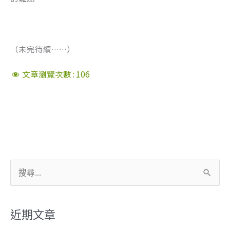
（未完待續……）
文章瀏覽次數 :
106
搜
尋
關
近期文章
鍵