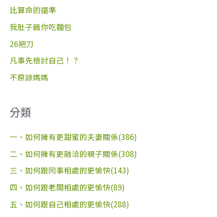
字
比算命的還準
:
我肚子餓你吃麵包
26把刀
凡事先檢討自己！？
不原諒媽媽
分類
一、如何擁有更甜蜜的夫妻關係(386)
二、如何擁有更融洽的親子關係(308)
三、如何跟同事相處的更愉快(143)
四、如何跟老闆相處的更愉快(89)
五、如何跟自己相處的更愉快(288)