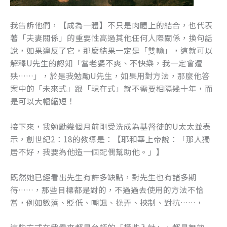
我告訴他們，【成為一體】不只是肉體上的結合，也代表
著「夫妻關係」的重要性高過其他任何人際關係，換句話
說，如果違反了它，那麼結果一定是「雙輸」，這就可以
解釋U先生的認知「當老婆不爽、不快樂，我一定會遭
殃……」，於是我勉勵U先生，如果用對方法，那麼他答
案中的「未來式」跟「現在式」就不需要相隔幾十年，而
是可以大幅縮短！
接下來，我勉勵幾個月前剛受洗成為基督徒的U太太並表
示，創世紀2：18的教導是：【耶和華上帝說：「那人獨
居不好，我要為他造一個配偶幫助他。」】
既然她已經看出先生有許多缺點，對先生也有諸多期
待……，那些目標都是對的，不過過去使用的方法不恰
當，例如數落、貶低、嘲諷、操弄、挾制、對抗……，