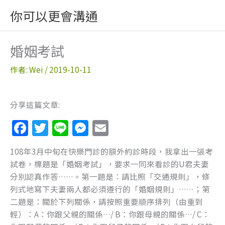
跳
你可以更會溝通
至
主
要
婚姻考試
內
容
作者:
Wei
/
2019-10-11
分享這篇文章:
F
T
Li
M
E
a
w
n
e
m
108年3月中旬在快樂門診的額外約診時段，我拿出一張考
c
itt
e
ss
ai
試卷，標題是「婚姻考試」，要求一同來看診的U君夫妻
e
er
e
l
分別認真作答……。第一題是：請比照「交通規則」，條
b
n
列式地寫下夫妻兩人都必須遵行的「婚姻規則」……；第
二題是：關於下列關係，請按照重要順序排列（由重到
o
g
輕）：A：你跟父親的關係…/ B：你跟母親的關係…/ C：
o
er