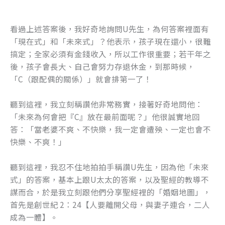
看過上述答案後，我好奇地詢問U先生，為何答案裡面有
「現在式」和「未來式」？他表示，孩子現在還小，很難
搞定；全家必須有金錢收入，所以工作很重要；若干年之
後，孩子會長大、自己會努力存退休金，到那時候，
「C（跟配偶的關係）」就會排第一了！
聽到這裡，我立刻稱讚他非常務實，接著好奇地問他：
「未來為何會把『C』放在最前面呢？」他很誠實地回
答：「當老婆不爽、不快樂，我一定會遭殃、一定也會不
快樂、不爽！」
聽到這裡，我忍不住地拍拍手稱讚U先生，因為他「未來
式」的答案，基本上跟U太太的答案，以及聖經的教導不
謀而合，於是我立刻跟他們分享聖經裡的「婚姻地圖」，
首先是創世紀 2：24【人要離開父母，與妻子連合，二人
成為一體】。