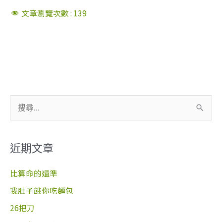
文章瀏覽次數 :
139
搜
尋
關
近期文章
鍵
字
比算命的還準
:
我肚子餓你吃麵包
26把刀