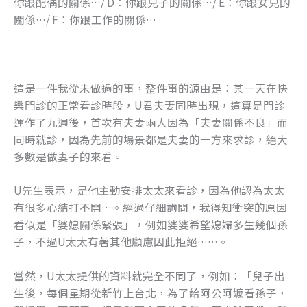
你跟配偶的關係…/ D：你跟兒子的關係…/ E：你跟女兒的
k
關係…/ F：你跟工作的關係…
這是一件我從未做過的事，整件事的源由是：某一天在快
樂門診的正常看診時段，U君夫妻同時出現，這算是門診
運作了九週後，首次有夫妻兩人因為「夫妻關係不良」而
同時就診，因為先前的場景都是夫妻的一方來求診，絕大
多數是做妻子的來看。
U先生表示，是他主動安排太太來看診，因為他認為太太
有很多心結打不開…。經過仔細詢問，我得知衝突的原因
看似是「婆媳關係緊張」，例如婆婆希望媳婦多生幾個孫
子，不過U太太有著其他顧慮因此拒絕……。
當然，U太太提供的資料就完全不同了，例如：「兒子出
生後，每個星期從新竹上台北，為了給阿公阿嬤看孫子，