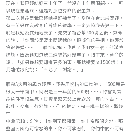
現在，我已經結婚三十年了，並沒有出什麼問題……，所
o
er
以現在想起來，還是對那位算命的很生氣；
k
第二次算命是我已經結婚好幾年了，當時在台北當廚師，
有一位好朋友說某位算命的很準，一定要拉我去算一下，
於是我勉為其難地去了，先交了新台幣500塊之後，算命
的說：「你應該是要來問姻緣的，根據你的手相，你應該
會很晚婚……」。聽到這裡，我看了我朋友一眼，他滿臉
尷尬，因為他知道我已經結婚好幾年了。接下來，算命的
說：「如果你想要知道更多的事，那就還要交1500塊！」
我連忙跟他說：「不必了，謝謝。」」
聽完A大廚的親身經歷，我先用惋惜的口吻說：「500塊是
很大一筆錢耶，何況是三十年前的500塊……。你會對算
命這件事很生氣，其實是跟天父上帝對於“算命、占卜、
觀兆、交鬼、行邪術……”的恨惡，是一模一樣的，聖經
在
申命記18：9 說：【你到了耶和華－你上帝所賜之地，那
些國民所行可憎惡的事，你不可學著行。你們中間不可有