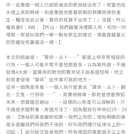
中，這象徵一個人已經將過去的老我給治死了，而當他從
水裡上來的時候，則是象徵他靠著耶穌的救贖而得到重
生，難怪從此以後，算命的就算不出來了！」沒錯，所以
羅馬書6：4說：【所以，我們藉著洗禮歸入死，和他一同
埋葬，原是叫我們一舉一動有新生的樣式，像基督藉著父
的榮耀從死裏復活一樣。】
本文的結論是，“算命、占卜……”都是上帝非常憎惡的
行為。一般人可能平常不會想那麼多，以為無所謂，不過
就像A大廚，當算命的對他的寶貝兒子說長道短時，他立
刻就會發現“算命”這件事可惡的地方。
從另一個角度來看，一個人為什麼會去“算命、占卜、觀
兆、交鬼、行邪術……”，其實很簡單，那就是想要預知
未來，想要趨吉避凶……。這樣的心態是可以理解的，只
不過是求錯對象、弄錯方法了，因為聖經在申命記29：29
說：【隱祕的事是屬耶和華－我們上帝的；惟有明顯的事
是永遠屬我們和我們子孫的，好叫我們遵行這律法上的一
切話。】這句經文告訴我們，所有隱密的事都是天父上帝