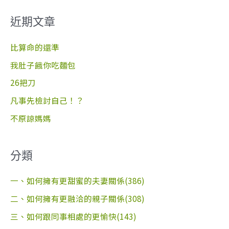
關
近期文章
鍵
字
比算命的還準
:
我肚子餓你吃麵包
26把刀
凡事先檢討自己！？
不原諒媽媽
分類
一、如何擁有更甜蜜的夫妻關係(386)
二、如何擁有更融洽的親子關係(308)
三、如何跟同事相處的更愉快(143)