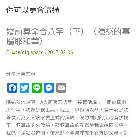
跳
你可以更會溝通
至
主
要
婚前算命合八字（下）（隱祕的事
內
屬耶和華）
容
作者:
Weiqispace
/
2017-03-06
分享這篇文章:
F
T
Li
M
E
a
w
n
e
m
聽完我的說明，A大廚表示認同，接著他說：「關於算命
c
itt
e
ss
ai
那件事，我還是很生氣。我生平算過兩次命，第一次是我
e
er
e
l
首次到我太太娘家做正式的拜訪，沒想到她的父母竟然找
b
n
了一個算命的來做陪，那個算命的竟然說我會結兩次婚，
我聽了差點沒昏倒，後來好不容易才擺平女方的父母。到
o
g