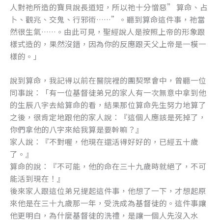
人對祂所造的寶貝說長道短，所以祂十分憎惡” 算命、占
卜、觀兆、交鬼、行邪術……”。聽到算命這件事，祂當
然很生氣……。由此可見，聖經說人是按照上帝的形象跟
樣式造的，果然沒錯，因為你的反應跟天父上帝是一模一
樣的。」
說到算命，我記得以前在醫院裡的團契聚會中，曾聽一位
同事說：「有一位基督徒弟兄的家人有一次無意中拿到他
的生辰八字去給算命的看，結果那位算命先生努力地算了
之後，很肯定地跟他的家人說：『這個人應該是死掉了，
你們拿他的八字來給我算是要幹嘛？』
家人說：『不對喔，他現在還活得好好的，已經五十歲
了。』
算命的說：『不可能，他的命在三十九歲時就絕了，不可
能活到現在！』
後來家人跟這位弟兄提起這件事，他想了一下，才想起原
來他是在三十九歲那一年，受洗成為基督徒的。這件事讓
他更明白，為什麼基督徒的洗禮，是讓一個人先沒入水