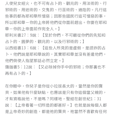
人使兒女經火，也不可有占卜的、觀兆的、用法術的、行
邪術的、用迷術的、交鬼的、行巫術的、過陰的。凡行這
些事的都為耶和華所憎惡；因那些國民行這可憎惡的事，
所以耶和華－你的上帝將他們從你面前趕出。你要在耶和
華－你的上帝面前作完全人。】
耶利米書27：9說：【至於你們，不可聽從你們的先知和
占卜的、圓夢的、觀兆的，以及行邪術的；】
以西結書13：6說：【這些人所見的是虛假，是謊詐的占
卜。他們說是耶和華說的，其實耶和華並沒有差遣他們，
他們倒使人指望那話必然立定。】
彌迦書5：12說：【又必除掉你手中的邪術；你那裏也不
再有占卜的。】
在你眼中，你兒子是你從小拉拔長大的，當然是你的寶
貝，如果他有什麼缺點，也應該是只有你這個當父親的，
才有資格說他，不是嗎？同樣地，聖經在創世紀1：31
說：【上帝看著一切所造的都甚好。】也就是說每個人都
是上帝奇妙的創造，都是祂的寶貝，祂當然不喜歡有任何