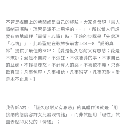
不管是媒體上的新聞或是自己的經驗，大家會發現「當人
情緒高漲時，理智是派不上用場的……」，所以當人們想
要有效地處理「事情 + 心情」時，正確的步驟是「先處理
『心情』」，此時聖經在歌林多前書13:4—8 “愛的真
諦”提供了最佳的SOP：【愛是恆久忍耐又有恩慈；愛是
不嫉妒；愛是不自誇，不張狂，不做魯莽的事，不求自己
的益處，不輕易發怒，不計算人的惡，不喜歡不義，只喜
歡真理；凡事包容，凡事相信，凡事盼望，凡事忍耐。愛
是永不止息。】
我告訴A君，「恆久忍耐又有恩慈」的具體作法就是「用
接納的態度容許女兒發洩情緒」，而非試圖用「理性」試
圖去壓抑女兒的「情緒」；