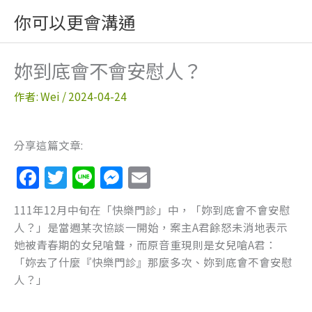
跳
你可以更會溝通
至
主
要
妳到底會不會安慰人？
內
容
作者:
Wei
/
2024-04-24
分享這篇文章:
F
T
Li
M
E
a
w
n
e
m
111年12月中旬在「快樂門診」中，「妳到底會不會安慰
c
itt
e
ss
ai
人？」是當週某次協談一開始，案主A君餘怒未消地表示
e
er
e
l
她被青春期的女兒嗆聲，而原音重現則是女兒嗆A君：
b
n
「妳去了什麼『快樂門診』那麼多次、妳到底會不會安慰
人？」
o
g
o
er