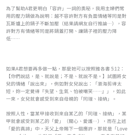
為了幫助A君更明白「容許」一詞的奧秘，我用主婦們常
用的壓力鍋做為說明：越不容許對方有負面情緒等同是對
瓦斯爐上的鍋子不斷加壓（結果請網友自行推論…），容
許對方有情緒等同是將鍋蓋打開、讓鍋子裡的壓力降
低……
如果A君想要再多做一點，那麼她可以按照雅各書 5:12：
【你們說話，是、就說是；不是、就說不是。】試圖將女
兒的情緒「說出來」，例如對女兒說出：「瀏海剪得太
短，妳一定覺得『失望、生氣、怕被嘲笑……』」，如此
一來，女兒就會感受到來自母親的「同理、接納」。
按照人性，當某甲接收到來自某乙的「同理、接納」，某
甲就會感受到某乙的「愛」（關心、愛護…），而在上述
「愛的真諦」中，天父上帝賜下一個應許，那就是「Love