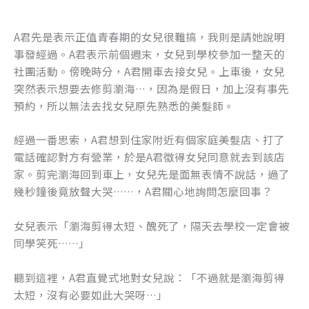
k
A君先是表示正值青春期的女兒很難搞，我則是請她說明
事發經過。A君表示前個週末，女兒到學校參加一整天的
社團活動。傍晚時分，A君開車去接女兒。上車後，女兒
突然表示想要去修剪瀏海…，因為是假日，加上沒有事先
預約，所以無法去找女兒原先熟悉的美髮師。
經過一番思索，A君想到住家附近有個家庭美髮店、打了
電話確認對方有營業，於是A君徵得女兒同意就去到該店
家。剪完瀏海回到車上，女兒先是面無表情不說話，過了
幾秒鐘後竟放聲大哭……，A君關心地詢問怎麼回事？
女兒表示「瀏海剪得太短、醜死了，隔天去學校一定會被
同學笑死……」
聽到這裡，A君直覺式地對女兒說：「不過就是瀏海剪得
太短，沒有必要如此大哭呀…」