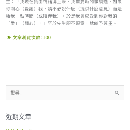
生：「我現在負面情緒湧上來，我需要時間做調適，如果
你關心（愛護）我，請不必說什麼（提供什麼意見）而是
給我一點時間（或陪伴我），於是我會感受到你對我的
「愛」（關心）。」至於先生願不願意，就給予尊重。
文章瀏覽次數 :
100
搜
尋
關
近期文章
鍵
字