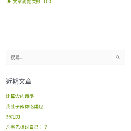
文章瀏覽次數 :
100
搜
尋
關
近期文章
鍵
字
比算命的還準
:
我肚子餓你吃麵包
26把刀
凡事先檢討自己！？