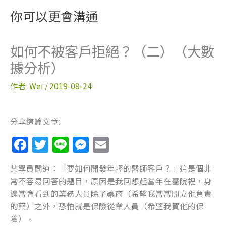
跳
你可以更會溝通
至
主
要
如何不被客戶拒絕？（二）（大數
內
據分析）
容
作者:
Wei
/
2019-08-24
分享這篇文章:
F
T
Li
M
E
a
w
n
e
m
某學員問道：「要如何開發年輕的醫師客戶？」這是個非
c
itt
e
ss
ai
常不容易回答的題目，原因是我回想起當年在醫院裡，身
e
er
e
l
邊常會看到的業務人員除了藥商（希望我常常開立他負責
b
n
的藥）之外，恐怕就是保險從業人員（希望我買他的保
險）。
o
g