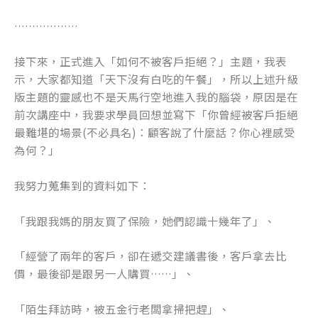
………………
接下來，正式進入「如何不被客戶拒絕？」主題，我表
示，大家都知道「天下沒有白吃的午餐」，所以上述升級
版主題的靈感也不是天馬行空地進入我的腦袋，原因是在
前次講座中，我要求學員回想並寫下「你曾經被客戶拒絕
最難堪的場景(不必具名)：顧客說了什麼話？你心裡感受
為何？」
我努力蒐集到的資料如下：
「我跟我媽的朋友買了保險，她們認識十幾年了」、
「經營了兩年的客戶，卻在遞交建議書後，客戶拿去比
價，最後卻是跟另一人購買……」、
「陌生拜訪時，被五金行老闆拿掃把趕」、