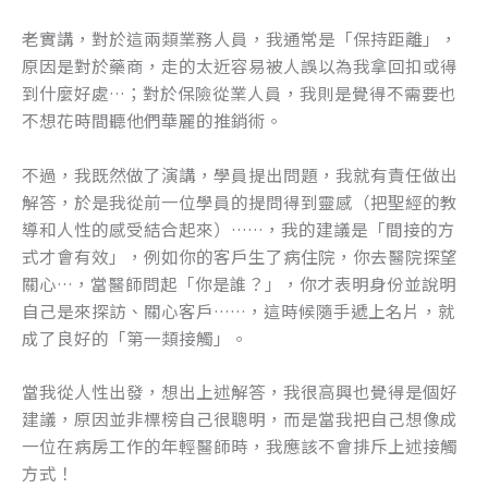
o
er
老實講，對於這兩類業務人員，我通常是「保持距離」，
k
原因是對於藥商，走的太近容易被人誤以為我拿回扣或得
到什麼好處…；對於保險從業人員，我則是覺得不需要也
不想花時間聽他們華麗的推銷術。
不過，我既然做了演講，學員提出問題，我就有責任做出
解答，於是我從前一位學員的提問得到靈感（把聖經的教
導和人性的感受結合起來）……，我的建議是「間接的方
式才會有效」，例如你的客戶生了病住院，你去醫院探望
關心…，當醫師問起「你是誰？」，你才表明身份並說明
自己是來探訪、關心客戶……，這時候隨手遞上名片，就
成了良好的「第一類接觸」。
當我從人性出發，想出上述解答，我很高興也覺得是個好
建議，原因並非標榜自己很聰明，而是當我把自己想像成
一位在病房工作的年輕醫師時，我應該不會排斥上述接觸
方式！