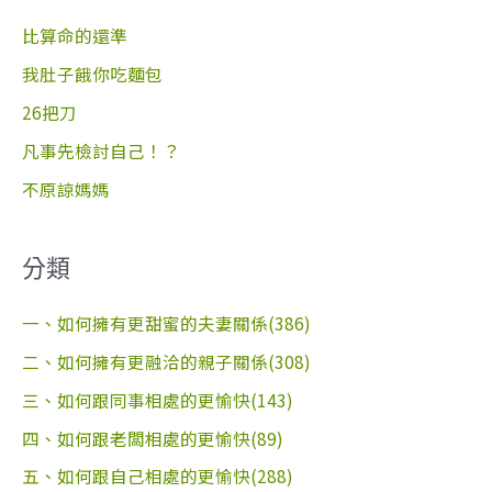
字
比算命的還準
:
我肚子餓你吃麵包
26把刀
凡事先檢討自己！？
不原諒媽媽
分類
一、如何擁有更甜蜜的夫妻關係(386)
二、如何擁有更融洽的親子關係(308)
三、如何跟同事相處的更愉快(143)
四、如何跟老闆相處的更愉快(89)
五、如何跟自己相處的更愉快(288)