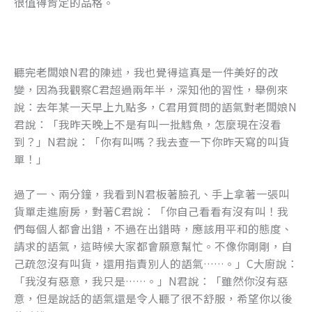
很值得肯定的品格。
聽完老闆娘N君的陳述，我也覺得這真是一件美好的改
變，因為我觀察C君超過兩年半，深知他的習性，舉例來
說：去年某一天早上九點多，C君用質問的語氣對老闆娘N
君說：「我昨天晚上不是有叫一批鱈魚，怎麼現在沒看
到？」N君說：「你有叫嗎？我去查一下你昨天寫的叫貨
單！」
過了一、兩分鐘，我看到N君板著臉孔、手上拿著一張叫
貨單走進廚房，對著C君說：「你自己看看有沒有叫！我
們每個人都會出錯，不過在出錯時，應該用平和的態度、
請求的語氣，這時候大家都會願意幫忙。不像你剛剛，自
己疏忽沒有叫貨，還用指責別人的語氣……。」C大廚說：
「我沒有惡意，我只是……。」N君說：「雖然你沒有惡
意，但是說話的語氣還是令人聽了很不舒服，希望你以後