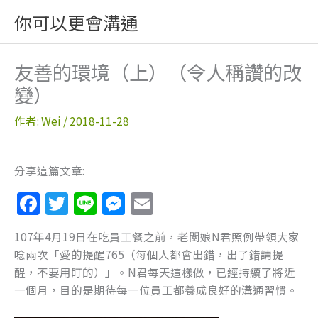
跳
你可以更會溝通
至
主
要
友善的環境（上）（令人稱讚的改
內
變）
容
作者:
Wei
/
2018-11-28
分享這篇文章:
F
T
Li
M
E
a
w
n
e
m
107年4月19日在吃員工餐之前，老闆娘N君照例帶領大家
c
itt
e
ss
ai
唸兩次「愛的提醒765（每個人都會出錯，出了錯請提
e
er
e
l
醒，不要用盯的）」。N君每天這樣做，已經持續了將近
b
n
一個月，目的是期待每一位員工都養成良好的溝通習慣。
o
g