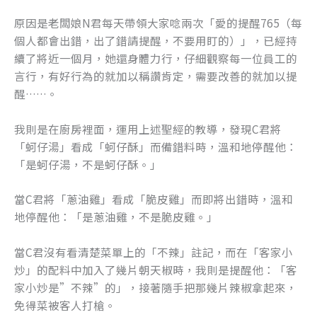
原因是老闆娘N君每天帶領大家唸兩次「愛的提醒765（每
個人都會出錯，出了錯請提醒，不要用盯的）」，已經持
續了將近一個月，她還身體力行，仔細觀察每一位員工的
言行，有好行為的就加以稱讚肯定，需要改善的就加以提
醒……。
我則是在廚房裡面，運用上述聖經的教導，發現C君將
「蚵仔湯」看成「蚵仔酥」而備錯料時，溫和地停醒他：
「是蚵仔湯，不是蚵仔酥。」
當C君將「蔥油雞」看成「脆皮雞」而即將出錯時，溫和
地停醒他：「是蔥油雞，不是脆皮雞。」
當C君沒有看清楚菜單上的「不辣」註記，而在「客家小
炒」的配料中加入了幾片朝天椒時，我則是提醒他：「客
家小炒是”不辣”的」，接著隨手把那幾片辣椒拿起來，
免得菜被客人打槍。