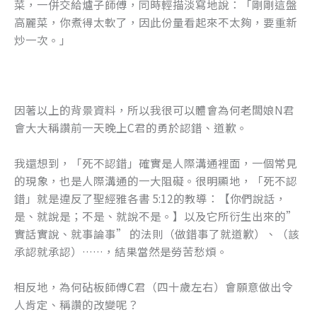
菜，一併交給爐子師傅，同時輕描淡寫地說：「剛剛這盤
高麗菜，你煮得太軟了，因此份量看起來不太夠，要重新
炒一次。」
因著以上的背景資料，所以我很可以體會為何老闆娘N君
會大大稱讚前一天晚上C君的勇於認錯、道歉。
我還想到，「死不認錯」確實是人際溝通裡面，一個常見
的現象，也是人際溝通的一大阻礙。很明顯地，「死不認
錯」就是違反了聖經雅各書 5:12的教導：【你們說話，
是、就說是；不是、就說不是。】以及它所衍生出來的”
實話實說、就事論事” 的法則（做錯事了就道歉）、（該
承認就承認）……，結果當然是勞苦愁煩。
相反地，為何砧板師傅C君（四十歲左右）會願意做出令
人肯定、稱讚的改變呢？