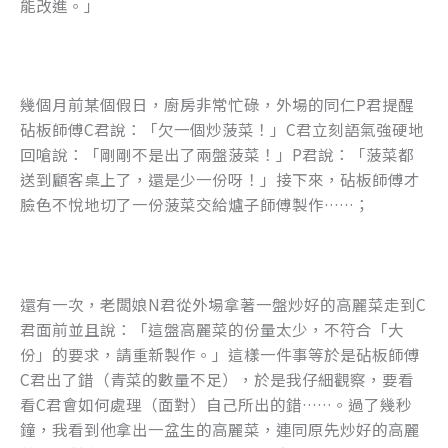
能改進。」
幾個月前某個假日，廚房非常忙碌，外場的同仁P君提醒
砧板師傅C君說：「欠一個炒菠菜！」C君立刻語氣強硬地
回嗆說：「剛剛不是出了兩盤菠菜！」P君說：「菠菜都
送到顧客桌上了，還是少一份呀！」接下來，砧板師傅才
臉色不悅地切了一份菠菜交給爐子師傅製作……；
還有一次，老闆娘N君從外場拿著一盤炒好的高麗菜走到C
君面前並且說：「這盤高麗菜的份量太少，不符合「大
份」的要求，請重新製作。」這樣一件事等於是砧板師傅
C君出了錯（青菜的數量不足），於是我仔細觀察，要看
看C君會如何處理（面對）自己所出的錯……。過了幾秒
鐘，我看到他拿出一盆生的高麗菜，連同原先炒好的高麗