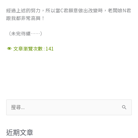
經過上述的努力，所以當C君願意做出改變時，老闆娘N君
跟我都非常高興！
（未完待續……）
文章瀏覽次數 :
141
搜
尋
關
近期文章
鍵