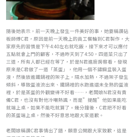
隨後她表示，前一天晚上發生一件美好的事，她要稱讚砧
板師傅C君，原因是前一天晚上的員工餐輪到C君製作，大
家原先的習慣是下午4:40左右就吃飯，接下來才可以應付
五點就會上門的顧客，不過昨天到了4:50，四道菜只出了
三道，所有人都已經在等了，於是N君進廚房察看，發現
原來是C君做了一道「蒸蛋」，他用一個不鏽鋼盆裝入蛋
液，然後放進鐵鍋裡的架子上，隔水加熱，不過架子發生
傾斜，導致蛋液流出來、鐵鍋裡的水跑進還未全熟的蛋液
裡，於是蒸蛋的外觀變得不好看……，老闆娘N君沒有責
備C君，也沒有對他冷嘲熱諷，而是”提醒”他如果能吃
就端上桌，如果不能吃就算了。幾分鐘後，C君把不好看
的蒸蛋端上桌，然後不好意思地跟大家道歉。
老闆娘稱讚C君事情出了錯，願意公開跟大家致歉，這是