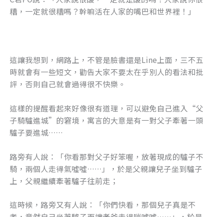
糟，一定就很糟嗎？幹嘛活在人家的嘴巴和世界裡！」
這讓我想到，網路上，不管是臉書還是Line上面，三不五
時就會有一些短文，勸告大家不要太在乎別人的看法和批
評，否則自己就會過得很不快樂。
這樣的提醒看起來好像很有道理，可以避免自己進入“父
子騎驢進城”的窘境，寓言的大意是有一對父子牽著一頭
驢子要進城……
路旁有人說：「你看那對父子好笨喔，放著現成的驢子不
騎，兩個人走得氣噓噓……」，於是父親讓兒子坐到驢子
上，父親繼續牽著驢子往前走；
這時候，路旁又有人說：「你們快看，那個兒子真是不
孝，竟然自己坐著驢子而讓老爸走得喘噓噓……」，於是