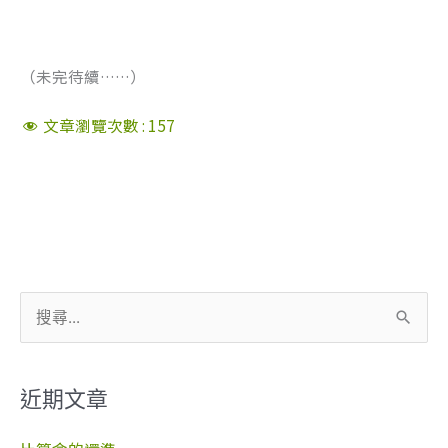
（未完待續……）
文章瀏覽次數 :
157
搜
尋
關
近期文章
鍵
字