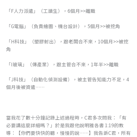
「F人力派遣」（工讀生），6個月>>離職
「G電腦」（負責繪圖、機台設計），5個月>>被挖角
「H科技」（塑膠射出），跟老闆合不來，10個月>>被挖
角
「I玻璃」（傳產業），跟主管合不來，1年半>>離職
「J科技」（自動化偵測設備），被主管告知能力不足，4
個月後被資遣……
當我花了數十分鐘記錄上述過程時，C君多次問我：「有
必要講這麼詳細嗎？」於是我跟他說明雅各書 1:19的教
導：【你們要快快的聽，慢慢的說……】我告訴C君，所有