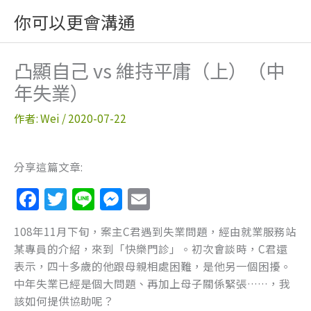
跳
你可以更會溝通
至
主
要
凸顯自己 vs 維持平庸（上）（中
內
年失業）
容
作者:
Wei
/
2020-07-22
分享這篇文章:
F
T
Li
M
E
a
w
n
e
m
108年11月下旬，案主C君遇到失業問題，經由就業服務站
c
itt
e
ss
ai
某專員的介紹，來到「快樂門診」。初次會談時，C君還
e
er
e
l
表示，四十多歲的他跟母親相處困難，是他另一個困擾。
b
n
中年失業已經是個大問題、再加上母子關係緊張……，我
該如何提供協助呢？
o
g