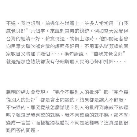
不過，我也想到，前幾年在媒體上，許多人常常用“自我
感覺良好”六個字，來諷刺當時的總統，例如當大家覺得
台灣的經濟不好、薪資倒退、物價上漲時，他卻開記者會
向民眾大肆吹噓台灣的護照多好用，不用事先辦簽證的國
家數目又增加了幾個……。換句話說，“自我感覺良好”
就是指那位總統都沒有仔細聆聽人民的心聲和批評……。
聰明的網友會發現，“完全不聽別人的批評”跟“完全聽
從別人的批評”都是會出問題的，結果都是讓人不舒服、
不快樂的。那究竟該怎麼辦呢？別人的批評到底該不該聽
呢？難道是我喜歡的就聽、我不喜歡聽的就不聽，那不就
變成一言堂，而極權獨裁體制不就是這樣嗎？這真是個很
難回答的問題。