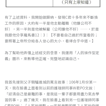
有了上述資料，我開始做歸納，發現C君十多年來不斷換
工作的原因，大約有一半是他主動離職（他嫌公司不
好），另一半則是他被解雇（公司嫌他不好）……，於是
我跟他分享羅馬書12：3：【不要看自己過於所當看的；
要照著上帝所分給各人信心的大小，看得合乎中道。】
為了幫助他弄懂上述經文的含意，我運用「人的操作型定
義」圖示，來教導他正確、完整地認識自己。
我首先提到父子騎驢進城的寓言故事：106年1月份某一
天，我在臉書上面看到以前的護理師同事W君PO文說：
「認清自己是最難的事，是我這一輩子都要用盡力氣去學
習的事。」過了幾天，我在臉書上看到另一位護理師同事
C君PO說：「人家說很酸，一定就是酸的嗎？人家說你很