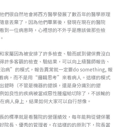
他們很自然地會將西方醫學發展了數百年的醫學原理
隨意丟棄了，因為他們畢業後，發現在現在的醫院
看到一位病患時，心裡想的不外乎是應該做那些檢
。
和家屬因為被安排了許多檢查、驗而感到健保費沒白
得許多客觀的檢查、驗結果，可以向上級醫師報告、
的模式，報告異常就一定要do something, 報
作”來看病，而不是用“邏輯思考”來看病人。這樣的模式
出錯時（不管是機器的錯誤，還是身分識別的錯
例如良性的疾病被當成惡性腫瘤給切除了，不該輸的
在病人身上，結果如何大家可以自行想像。
長的標準就是看醫院的營運績效，每年能夠從健保署
好院長、優秀的管理者。在這樣的的原則下，院長當