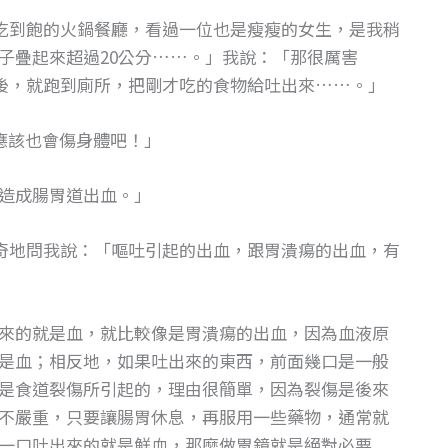
吃到飽的火鍋餐廳，看過一位也是瘦瘦的女生，是我稍
子疊起來超過20公分……。」我說：「那很厲害
後，就跑到廁所，把剛才吃的食物給吐出來……。」
應該也會傷身體吧！」
造成腸胃道出血。」
奇地問我說：「嘔吐引起的出血，跟胃潰瘍的出血，有
來的就是血，就比較像是胃潰瘍的出血，因為血液原
是血；相反地，如果吐出來的東西，前面幾口是一般
是食道裂傷所引起的，理由很簡單，因為裂傷是後來
不嚴重，只要讓腸胃休息，再服用一些藥物，通常就
一口吐出來的就是鮮血，那麼做胃鏡就是絕對必要