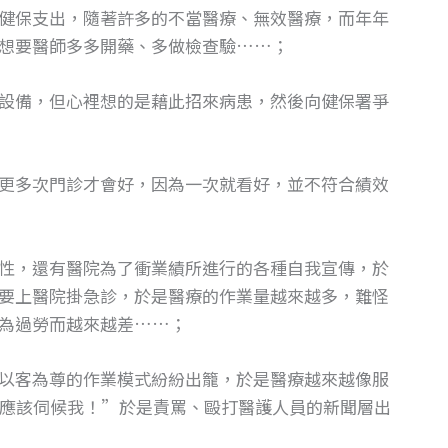
健保支出，隨著許多的不當醫療、無效醫療，而年年
想要醫師多多開藥、多做檢查驗……；
設備，但心裡想的是藉此招來病患，然後向健保署爭
更多次門診才會好，因為一次就看好，並不符合績效
性，還有醫院為了衝業績所進行的各種自我宣傳，於
要上醫院掛急診，於是醫療的作業量越來越多，難怪
為過勞而越來越差……；
以客為尊的作業模式紛紛出籠，於是醫療越來越像服
應該伺候我！”於是責罵、毆打醫護人員的新聞層出