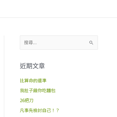
搜
尋
關
近期文章
鍵
字
比算命的還準
:
我肚子餓你吃麵包
26把刀
凡事先檢討自己！？