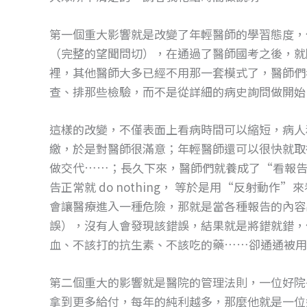
第一個重大影響就是改變了年輕醫師的學習態度，
（完整的望聞問切），在通過了醫師國考之後，就
裡，其他醫師大多已經不用那一套模式了，醫師們
查、排那些檢驗，而不是從詳細的病史詢問做開始
這樣的改變，不僅表面上看病時間可以縮短，病人
繳，於是對醫師很滿意；年輕醫師還可以很快就取
做交代……；長久下來，醫師們就養成了“看報告治病”
告正常就 do nothing， 等於是用“反射動
會讓醫療進入一種危險，那就是當各種報告的內容
誤），沒有人會發現該錯誤，結果就是將錯就錯，
血、不該打的抗生素、不該吃的藥……卻通通被用
第二個重大的影響就是醫院的管理法則，一位好院
拿到更多給付，每年的純利越多，那麼他就是一位