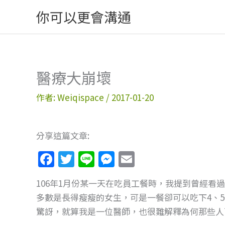
跳
你可以更會溝通
至
主
要
內
醫療大崩壞
容
作者:
Weiqispace
/
2017-01-20
分享這篇文章:
F
T
Li
M
E
a
w
n
e
m
106年1月份某一天在吃員工餐時，我提到曾經看
c
itt
e
ss
ai
多數是長得瘦瘦的女生，可是一餐卻可以吃下4、
e
er
e
l
驚訝，就算我是一位醫師，也很難解釋為何那些人
b
n