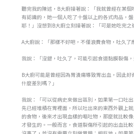
o
g
聽完我的陳述，B大廚接著說：「我就曾經在某個
o
er
有認識的，她一個人吃了十盤以上的各式肉品，盤
k
耶！」沒想到B大廚立刻接著說：「可是她吃完之
A大廚說：「那樣不好吧，不僅浪費食物，吐久了
我說：「沒錯，吐久了，可能引起食道黏膜裂傷，
B大廚可能是曾經因為胃潰瘍導致胃出血，因此好
什麼差別嗎？」
我說：「可以從病史來做出區別，如果第一口吐出
先已經堆積在胃裡面，所以吐出來的東西外觀上就
的食物，後來才出現血樣的嘔吐物，那麼就比較像
才發生的。一般而言，食道裂傷所引起的出血比較
沒事了，並沒有需要立刻做胃鏡；相反地，如果第