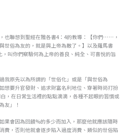
，也聯想到聖經在雅各書4：4的教導：【你們……，
與世俗為友的，就是與上帝為敵了。】以及羅馬書
變化，叫你們察驗何為上帝的善良、純全、可喜悅的旨
過我原先以為所謂的「世俗化」或是「與世俗為
如想要升官發財、追求財富名利地位、穿著時尚打扮
白，在日常生活裡的點點滴滴，各種不起眼的習慣或
為友」！
如果會因為回饋%的多少而加入，那麼他就應該隨時
消費，否則他就會逐步陷入過度消費、類似的世俗陷