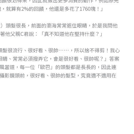
回饋很划得來，因此就做出更多消費的動作，例如原先
0塊，就算有2%的回饋，他還是多花了1760塊！」
六）頭髮很長，前面的瀏海常常遮住眼睛，於是我問他
著他父親C君說：「真不知道他在堅持什麼？」
頭髮很流行、很好看、很帥……，所以捨不得剪！我心
眼睛、常常必須撥弄它，會是很好看、很帥呢？」答案
風當道，每一位「歐巴」的頭髮都是長長的，因此連
攝影鏡頭前，很好看、很帥的髮型，究竟適不適用在