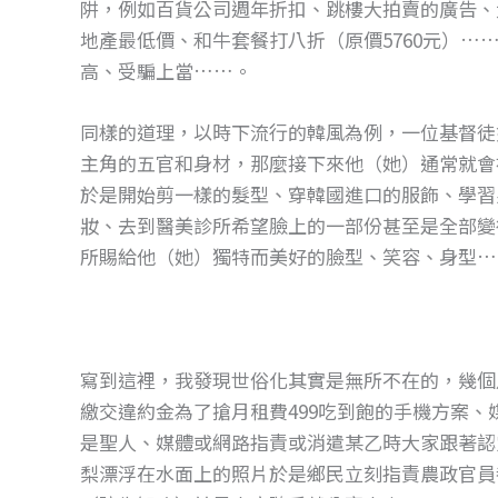
阱，例如百貨公司週年折扣、跳樓大拍賣的廣告、
地產最低價、和牛套餐打八折（原價5760元）…
高、受騙上當……。
同樣的道理，以時下流行的韓風為例，一位基督徒
主角的五官和身材，那麼接下來他（她）通常就會
於是開始剪一樣的髮型、穿韓國進口的服飾、學習
妝、去到醫美診所希望臉上的一部份甚至是全部變
所賜給他（她）獨特而美好的臉型、笑容、身型…
寫到這裡，我發現世俗化其實是無所不在的，幾個
繳交違約金為了搶月租費499吃到飽的手機方案
是聖人、媒體或網路指責或消遣某乙時大家跟著認
梨漂浮在水面上的照片於是鄉民立刻指責農政官員