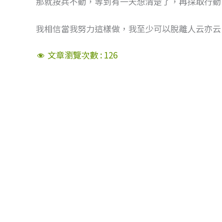
那就按兵不動，等到有一天想清楚了，再採取行動
我相信當我努力這樣做，我至少可以脫離人云亦云
文章瀏覽次數 :
126