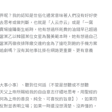
界呢？我的認知是世俗化通常意味著人們沒有好好使
去思考或做判斷，也就是「人云亦云」或是「一窩
賣場搶購衛生紙時，他有想過所耗費的油錢早已超過
當某乙以韓國某位女星為醫美範本時，她有想過自己
當某丙徹夜排隊繳交違約金為了搶吃到飽的手機方案
追劇嗎？沒有其他事比掛在網路更重要、更有意義
大事小事）、聽到任何話（不管是想聽或不想聽
天父上帝所賜給我的自由意志仔細地思考，用聖經的
何為上帝的善良、純全、可喜悅的旨意】），如果符
反對並表明立場；如果一時還沒想清楚、沒弄懂的，