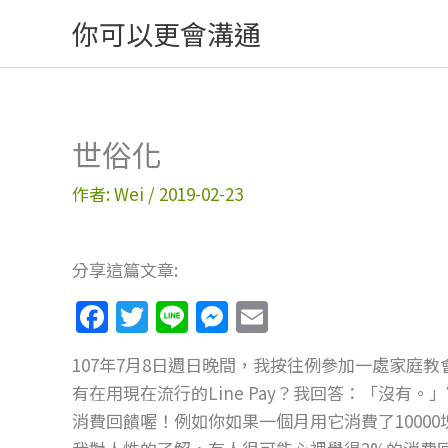
跳
你可以更會溝通
至
主
要
內
世俗化
容
作者:
Wei
/
2019-02-23
分享這篇文章:
F
T
Li
M
E
a
w
n
e
m
107年7月8日週日晚間，我按往例參加一處家庭
c
itt
e
ss
ai
有在用現在流行的Line Pay？我回答：「沒有
e
er
e
l
消費回饋喔！例如你如果一個月用它消費了1000
b
n