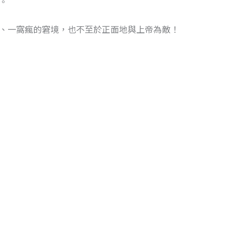
。
、一窩瘋的窘境，也不至於正面地與上帝為敵！