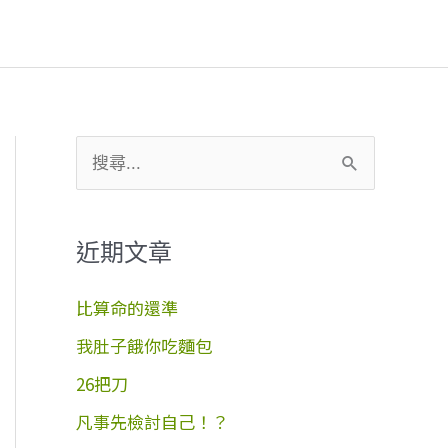
搜
尋
關
近期文章
鍵
字
比算命的還準
:
我肚子餓你吃麵包
26把刀
凡事先檢討自己！？