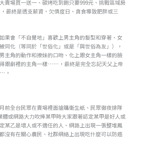
大賣場買一送一、碳烤吃到飽只要999元、挑戰區域房
…，最終是透支薪資、欠債度日、貪食導致肥胖或三
如果會「不自覺地」喜歡上男主角的髮型和穿著、女
被同化（等同於「世俗化」或是「與世俗為友」），
男主角的動作和撩妹的口吻、化上跟女主角一樣的臉
得跟劇裡的主角一樣……，最終是完全忘記天父上帝
…。
月前全台民眾在賣場裡面搶購衛生紙、民眾徹夜排隊
、媒體或網路大力吹捧某甲時大家跟著認定某甲是好人或
定某乙是壞人或不適任的人、網路上出現一張整堆鳳
都沒有在關心農民、社群網絡上出現吃什麼可以防癌