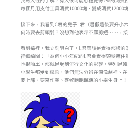
我對人性的了解，有人很可能心裡覺得2%的消費
o
g
每個月用支付工具消費10000塊，變成消費1200
o
er
k
接下來，我看到C君的兒子L君（暑假過後要升小
何時要去剪頭髮？沒想到他表示不願剪短……，接
看到這裡，我立刻明白了，L君應該是覺得那樣的
裡繼續問：「為何小小年紀的L君會覺得頭髮遮住
也很簡單，那就是受到流行文化的影響，特別是韓
小學生都受到感染，他們無法分辨在偶像劇裡、在
要上課、要寫作業、喜歡跑跑跳跳的小學生身上！