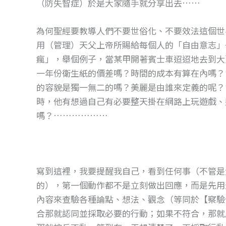
（防失智症）於是大家隨手就分享出去……
為何聖經要教導人們不要世俗化、不要效法這個世
用（管理）天父上帝所賜給每個人的「自由意志」
瘋」，舉個例子，當某甲開著賓士車迢迢地去到大
一年份衛生紙的價差嗎？時間的成本有算在內嗎？
的容貌是獨一無二的嗎？美麗是由誰來定義的呢？
時，他有想過自己有必要整天掛在網路上玩遊戲、
嗎？………………
寫到這裡，我要提醒我自己，看到任何事（不管是
的），第一個動作都不是立刻做出回應，而是先用
內容來查驗各種論點、想法、觀念（等同於【察驗
合那就認同並採取必要的行動；如果不符合，那就