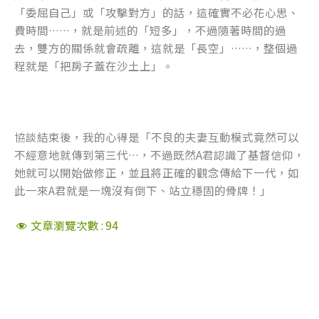
「委屈自己」或「攻擊對方」的話，這確實不必花心思、
費時間……，就是前述的「短多」，不過隨著時間的過
去，雙方的關係就會疏離，這就是「長空」……，整個過
程就是「把房子蓋在沙土上」。
協談結束後，我的心得是「不良的夫妻互動模式竟然可以
不經意地就傳到第三代…，不過既然A君認識了基督信仰，
她就可以開始做修正，並且將正確的觀念傳給下一代，如
此一來A君就是一塊沒有倒下、站立穩固的骨牌！」
文章瀏覽次數 :
94