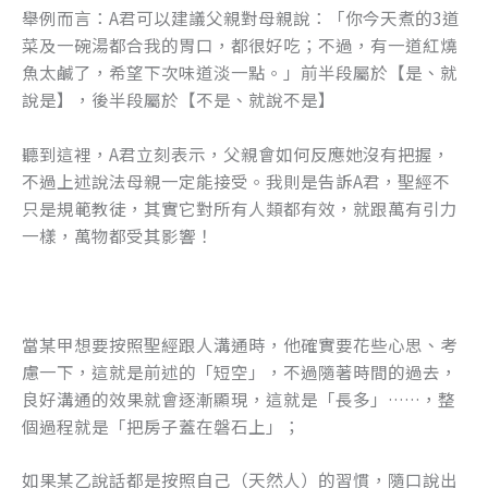
舉例而言：A君可以建議父親對母親說：「你今天煮的3道
菜及一碗湯都合我的胃口，都很好吃；不過，有一道紅燒
魚太鹹了，希望下次味道淡一點。」前半段屬於【是、就
說是】，後半段屬於【不是、就說不是】
聽到這裡，A君立刻表示，父親會如何反應她沒有把握，
不過上述說法母親一定能接受。我則是告訴A君，聖經不
只是規範教徒，其實它對所有人類都有效，就跟萬有引力
一樣，萬物都受其影響！
當某甲想要按照聖經跟人溝通時，他確實要花些心思、考
慮一下，這就是前述的「短空」，不過隨著時間的過去，
良好溝通的效果就會逐漸顯現，這就是「長多」……，整
個過程就是「把房子蓋在磐石上」；
如果某乙說話都是按照自己（天然人）的習慣，隨口說出