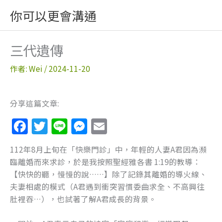
跳
你可以更會溝通
至
主
要
三代遺傳
內
容
作者:
Wei
/
2024-11-20
分享這篇文章:
F
T
Li
M
E
a
w
n
e
m
112年8月上旬在「快樂門診」中，年輕的人妻A君因為瀕
c
itt
e
ss
ai
臨離婚而來求診，於是我按照聖經雅各書 1:19的教導：
e
er
e
l
【快快的聽，慢慢的說……】除了記錄其離婚的導火線、
b
n
夫妻相處的模式（A君遇到衝突習慣委曲求全、不高興往
肚裡吞…），也試著了解A君成長的背景。
o
g
o
er