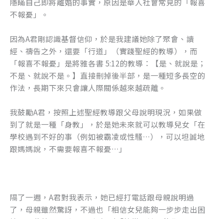
隱瞞自己即將離婚的事實，原因是華人社會常見的「報喜
不報憂」。
因為A君剛認識基督信仰，於是我建議她除了聚會、讀
經、禱告之外，還要「行道」（實踐聖經的教導），而
「報喜不報憂」是將雅各書 5:12的教導：【是、就說是；
不是、就說不是。】直接刪掉後半部，是一種短多長空的
作法，長期下來只會讓人際關係越來越疏離。
我鼓勵A君，按照上述聖經教導跟父母說明現況，如果做
到了就是一種「身教」，於是她未來就可以教導兒女「在
學校遇到不好的事（例如被霸凌或性騷…），可以坦誠地
跟媽媽說，不需要報喜不報憂…」
隔了一週，A君對我表示，她已經打電話跟母親說明過
了，母親雖然驚訝，不過也「相信女兒能夠一步步走出困