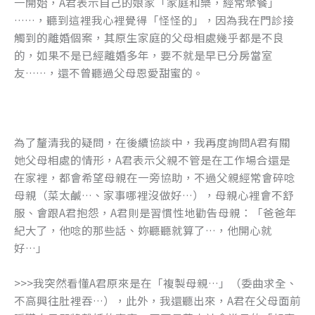
一開始，A君表示自己的娘家「家庭和樂，經常聚餐」
k
……，聽到這裡我心裡覺得「怪怪的」，因為我在門診接
觸到的離婚個案，其原生家庭的父母相處幾乎都是不良
的，如果不是已經離婚多年，要不就是早已分房當室
友……，還不曾聽過父母恩愛甜蜜的。
為了釐清我的疑問，在後續協談中，我再度詢問A君有關
她父母相處的情形，A君表示父親不管是在工作場合還是
在家裡，都會希望母親在一旁協助，不過父親經常會碎唸
母親（菜太鹹…、家事哪裡沒做好…），母親心裡會不舒
服、會跟A君抱怨，A君則是習慣性地勸告母親：「爸爸年
紀大了，他唸的那些話、妳聽聽就算了…，他開心就
好…」
>>>我突然看懂A君原來是在「複製母親…」（委曲求全、
不高興往肚裡吞…），此外，我還聽出來，A君在父母面前