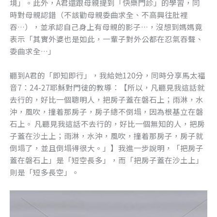
境」。此外，A君還跟母親提到「快樂門診」的學習，同
時對母親認錯（不該勸母親委曲求全、不高興往肚裡
吞…），並承認自己身上有母親的影子…，沒想到媽媽竟
表示「其實外婆也是如此，一輩子對外公都在忍氣吞聲、
委曲求全…」
聽到A君的「即知即行」，我給她120分，同時分享馬太福
音7：24-27耶穌對門徒的教導：【所以，凡聽見我這話就
去行的，好比一個聰明人，把房子蓋在磐石上；雨淋，水
沖，風吹，撞着那房子，房子總不倒塌，因為根基立在磐
石上。 凡聽見我這話不去行的，好比一個無知的人，把房
子蓋在沙土上；雨淋，水沖，風吹，撞着那房子，房子就
倒塌了，並且倒塌得很大。」】我進一步說明，「把房子
蓋在磐石上」是「短空長多」，而「把房子蓋在沙土上」
則是「短多長空」。