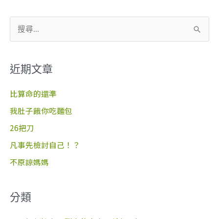
搜
尋
關
近期文章
鍵
字
比算命的還準
:
我肚子餓你吃麵包
26把刀
凡事先檢討自己！？
不原諒媽媽
分類