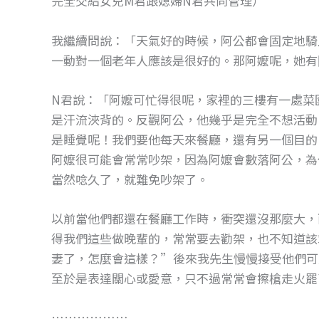
完全交給女兒M君跟媳婦N君共同管理）
o
g
o
er
我繼續問說：「天氣好的時候，阿公都會固定地騎
k
一動對一個老年人應該是很好的。那阿嬤呢，她有
N君說：「阿嬤可忙得很呢，家裡的三樓有一處菜
是汗流浹背的。反觀阿公，他幾乎是完全不想活動
是睡覺呢！我們要他每天來餐廳，還有另一個目的
阿嬤很可能會常常吵架，因為阿嬤會數落阿公，為
當然唸久了，就難免吵架了。
以前當他們都還在餐廳工作時，衝突還沒那麼大，
得我們這些做晚輩的，常常要去勸架，也不知道該
妻了，怎麼會這樣？”後來我先生慢慢接受他們可
至於是表達關心或愛意，只不過常常會擦槍走火罷
………………