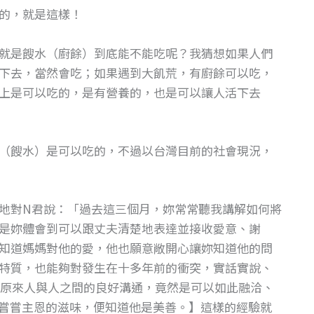
的，就是這樣！
就是餿水（廚餘）到底能不能吃呢？我猜想如果人們
下去，當然會吃；如果遇到大飢荒，有廚餘可以吃，
上是可以吃的，是有營養的，也是可以讓人活下去
（餿水）是可以吃的，不過以台灣目前的社會現況，
地對N君說：「過去這三個月，妳常常聽我講解如何將
是妳體會到可以跟丈夫清楚地表達並接收愛意、謝
知道媽媽對他的愛，他也願意敞開心讓妳知道他的問
特質，也能夠對發生在十多年前的衝突，實話實說、
原來人與人之間的良好溝通，竟然是可以如此融洽、
要嘗嘗主恩的滋味，便知道他是美善。】這樣的經驗就