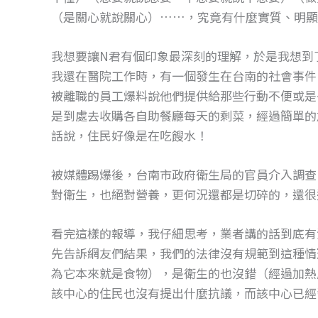
（是關心就說關心）……，究竟有什麼實質、明顯
我想要讓N君有個印象最深刻的理解，於是我想到
我還在醫院工作時，有一個發生在台南的社會事件
被離職的員工爆料說他們提供給那些行動不便或是
是到處去收購各自助餐廳每天的剩菜，經過簡單的
話說，住民好像是在吃餿水！
被媒體踢爆後，台南市政府衛生局的官員介入調查
對衛生，也絕對營養，更何況還都是切碎的，還很
看完這樣的報導，我仔細思考，業者講的話到底有
先告訴網友們結果，我們的法律沒有規範到這種情
為它本來就是食物），是衛生的也沒錯（經過加熱
該中心的住民也沒有提出什麼抗議，而該中心已經