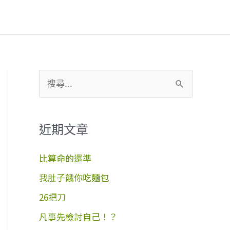
搜
尋
關
近期文章
鍵
字
比算命的還準
:
我肚子餓你吃麵包
26把刀
凡事先檢討自己！？