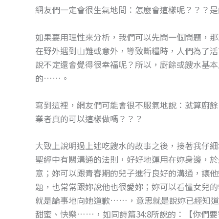
網友們一定會很生氣地問：怎麼會這樣呢？？？是
如果要用理性來分析，我們可以先問一個問題，那
在野外遇到山難或意外，導致斷糧時，人們為了活
說不定還會覺得很幸福呢？所以，廚餘或餿水基本
的……。
寫到這裡，網友們可能會很不服氣地說：就算廚餘
業者真的可以這樣做嗎？？？
大致上說明過上述吃餿水的故事之後，接著我仔細
聖經中有關溝通的法則，好好地運用在妳身邊，於
意；妳可以跟青春期的兒子進行良好的溝通，讓他
題，也常常跟妳說他也很愛妳；妳可以看懂女兒的
就是論事地向她道歉……，意思就是說妳已經知道
甜蜜、快樂……，如同詩篇34:8所說的：【你們