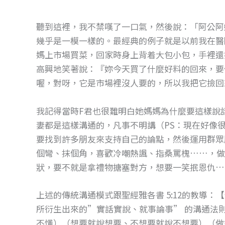
聽到這裡，我不禁嘆了一口氣，然後說：「阿公阿
幾乎是一模一樣的。最經典的例子就是以前我在醫
媽上市場買菜，回家時身上背着大包小包，手裡還
高興地笑著說：『妳今天買了什麼好料的回來，要
喔，對呀，它是市場裡沒人要的，所以我把它撿回
我記得當時F君也很難明白她媽媽為什麼要這樣說
妻都是這樣溝通的，凡事不明講（PS：現在好像
要找到許多朋友來支持自己的論點，然後運用群眾
個彎、抹個角，喜歡冷嘲熱諷、指桑罵槐……，做
狀，要不就是拿禮物搪塞對方，想要一笑抿恩仇…
上述的傳統溝通模式跟聖經雅各書 5:12的教導
所衍生出來的”實話實說、就事論事” 的溝通法
不懂）（想要就說想要、不想要就說不想要）（做