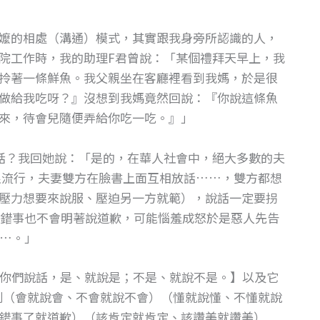
嬤的相處（溝通）模式，其實跟我身旁所認識的人，
院工作時，我的助理F君曾說：「某個禮拜天早上，我
拎著一條鮮魚。我父親坐在客廳裡看到我媽，於是很
做給我吃呀？』沒想到我媽竟然回說：『你說這條魚
來，待會兒隨便弄給你吃一吃。』」
話？我回她說：「是的，在華人社會中，絕大多數的夫
很流行，夫妻雙方在臉書上面互相放話……，雙方都想
壓力想要來說服、壓迫另一方就範），說話一定要拐
錯事也不會明著說道歉，可能惱羞成怒於是惡人先告
…。」
：【你們說話，是、就說是；不是、就說不是。】以及它
則（會就說會、不會就說不會）（懂就說懂、不懂就說
錯事了就道歉）（該肯定就肯定、該讚美就讚美）