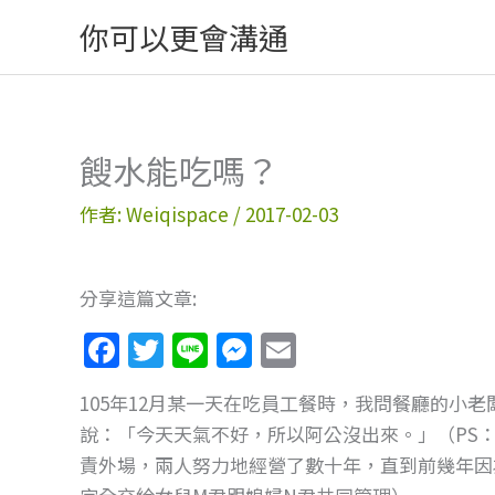
跳
你可以更會溝通
至
主
要
內
餿水能吃嗎？
容
作者:
Weiqispace
/
2017-02-03
分享這篇文章:
F
T
Li
M
E
a
w
n
e
m
105年12月某一天在吃員工餐時，我問餐廳的小
c
itt
e
ss
ai
說：「今天天氣不好，所以阿公沒出來。」（PS
e
er
e
l
責外場，兩人努力地經營了數十年，直到前幾年因
b
n