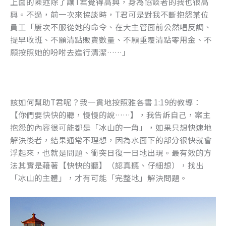
上面的陳述除了讓T君覺得高興，身為協談者的我也很高
k
興。不過，前一次來協談時，T君可是對我不斷抱怨某位
員工「屢次不服從她的命令、在大主管面前公然唱反調、
提早收班、不願清點販賣數量、不願重覆清點零用金、不
願按照她的吩咐去進行清潔……」
該如何幫助T君呢？我一貫地按照雅各書 1:19的教導：
【你們要快快的聽，慢慢的說……】，我告訴自己，案主
抱怨的內容很可能都是「冰山的一角」，如果只想快速地
解決後者，結果通常不理想，因為水面下的部分很快就會
浮起來，也就是問題、衝突日復一日地出現。最有效的方
法其實是藉著【快快的聽】（認真聽、仔細想），找出
「冰山的主體」，才有可能「完整地」解決問題。