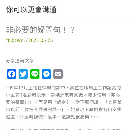
跳
你可以更會溝通
至
主
要
非必要的疑問句！？
內
容
作者:
Wei
/
2022-05-25
分享這篇文章:
F
T
Li
M
E
a
w
n
e
m
109年12月上旬在快樂門診中，某位在職場上工作認真的
c
itt
e
ss
ai
小主管T君對我表示，當她近來有意識地減少使用「非必
e
er
e
l
要的疑問句」、而是用「肯定句」對下屬們說：「某月某
b
n
日以前，要把某件事完成…」，她發現下屬們會各自安排
進度、什麼時候做什麼事，這讓她很高興……
o
g
o
er