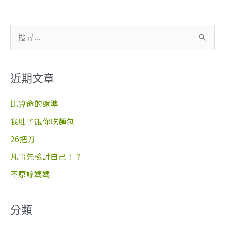
搜
尋
關
近期文章
鍵
字
比算命的還準
:
我肚子餓你吃麵包
26把刀
凡事先檢討自己！？
不原諒媽媽
分類