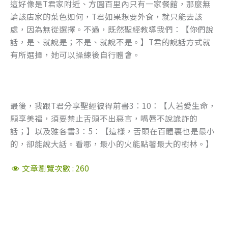
這好像是T君家附近、方圓百里內只有一家餐館，那麼無
論該店家的菜色如何，T君如果想要外食，就只能去該
處，因為無從選擇。不過，既然聖經教導我們：【你們說
話，是、就說是；不是、就說不是。】T君的說話方式就
有所選擇，她可以操練後自行體會。
最後，我跟T君分享聖經彼得前書3：10：【人若愛生命，
願享美福，須要禁止舌頭不出惡言，嘴唇不說詭詐的
話；】以及雅各書3：5：【這樣，舌頭在百體裏也是最小
的，卻能說大話。看哪，最小的火能點著最大的樹林。】
文章瀏覽次數 :
260