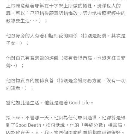
上帝願意藉著耶穌在十字架上所做的犧牲，洗淨世人的
罪，所以自己犯錯後願意認錯悔改；努力地按照聖經中的
教導去生活……）；
他跟身旁的人有著和睦相愛的關係（特別是配偶，其次是
子女…）；
他對自己有着適當的評價（沒有看得過高、也沒有枉自菲
薄…）；
他跟物質界的關係良善（特別是金錢財務方面，沒有一切
向錢看…）；
當他如此過生活，他就是過著 Good Life。
接下來，不管那一天，他因為任何原因過世，他都算是得
到了Good Death，換句話說，他的「善終分數」相當高，
因為他在天、人、我、物四個面向的關係都處理得很好。