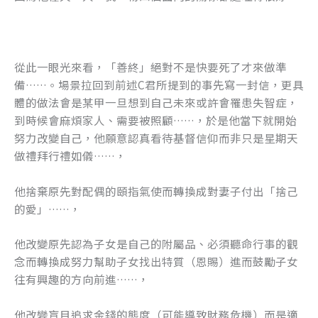
從此一眼光來看，「善終」絕對不是快要死了才來做準
備……。場景拉回到前述C君所提到的事先寫一封信，更具
體的做法會是某甲一旦想到自己未來或許會罹患失智症，
到時候會麻煩家人、需要被照顧……，於是他當下就開始
努力改變自己，他願意認真看待基督信仰而非只是星期天
做禮拜行禮如儀……，
他捨棄原先對配偶的頤指氣使而轉換成對妻子付出「捨己
的愛」……，
他改變原先認為子女是自己的附屬品、必須聽命行事的觀
念而轉換成努力幫助子女找出特質（恩賜）進而鼓勵子女
往有興趣的方向前進……，
他改變盲目追求金錢的態度（可能導致財務危機）而是適