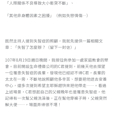
「人際關係不良導致大小衝突不斷」、
「其他非身體因素之困擾」（例如失戀情傷…）
既然主持人提到失智症的照顧，我就先提供一篇相關文
章：「失智了怎麼辦？（留下一封信）」
107年8月19日週日晚間，我按往例參加一處家庭教會的聚
會。目前開設生命禮儀公司的C君提到，前幾天他去探望
一位罹患失智症的長輩，發現他已經認不得C君，長輩的
太太在一旁，不斷地說照顧他多辛苦、想要把他送去安養
中心，還多次提到希望主耶穌趕快來把他帶走……。看過
上述場景，C君想起自己的父親晚年也是罹患失智症，他
記得有一次幫父親洗澡後，正在幫他穿褲子時，父親突然
解大便……，場面弄得很不堪！