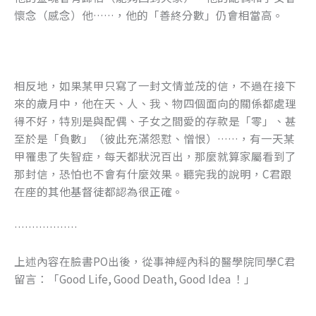
懷念（感念）他……，他的「善終分數」仍會相當高。
相反地，如果某甲只寫了一封文情並茂的信，不過在接下
來的歲月中，他在天、人、我、物四個面向的關係都處理
得不好，特別是與配偶、子女之間愛的存款是「零」、甚
至於是「負數」（彼此充滿怨懟、憎恨）……，有一天某
甲罹患了失智症，每天都狀況百出，那麼就算家屬看到了
那封信，恐怕也不會有什麼效果。聽完我的說明，C君跟
在座的其他基督徒都認為很正確。
………………
上述內容在臉書PO出後，從事神經內科的醫學院同學C君
留言：「Good Life, Good Death, Good Idea ！」