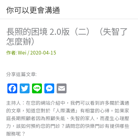
跳
你可以更會溝通
至
主
要
長照的困境 2.0版（二）（失智了
內
怎麼辦）
容
作者:
Wei
/
2020-04-15
分享這篇文章:
F
T
Li
M
E
a
w
n
e
m
主持人：在您的網站介紹中，我們可以看到許多關於溝通
c
itt
e
ss
ai
的文章，知道您對於「人際溝通」有相當的心得。如果家
e
er
e
l
庭長期照顧者因為照顧失能、失智的家人，而產生心理壓
b
n
力，該如何預約您的門診？請問您的快樂門診有提供哪些
服務呢？
o
g