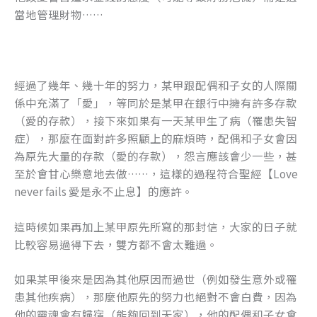
當地管理財物……
經過了幾年、幾十年的努力，某甲跟配偶和子女的人際關
係中充滿了「愛」，等同於是某甲在銀行中擁有許多存款
（愛的存款），接下來如果有一天某甲生了病（罹患失智
症），那麼在面對許多照顧上的麻煩時，配偶和子女會因
為原先大量的存款（愛的存款），怨言應該會少一些，甚
至於會甘心樂意地去做……，這樣的過程符合聖經【Love
never fails 愛是永不止息】的應許。
這時候如果再加上某甲原先所寫的那封信，大家的日子就
比較容易過得下去，雙方都不會太難過。
如果某甲後來是因為其他原因而過世（例如發生意外或罹
患其他疾病），那麼他原先的努力也絕對不會白費，因為
他的靈魂會有歸宿（能夠回到天家），他的配偶和子女會