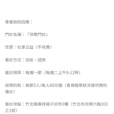
o
er
k
韋醫師的回應：
門診名稱：「快樂門診」
性質：社會公益（不收費）
看診方式：協談、諮商
看診頻率：每週一節（每週二上午9-12時）
採預約制：每節3人/每人60分鐘（會視個案狀況提供預約
複診）
看診地點：竹北陳壽祥親子診所3樓（竹北市光明六路303
之2號）