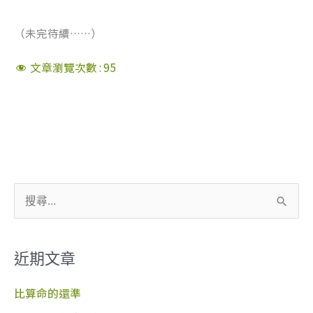
（未完待續……）
文章瀏覽次數 :
95
搜
尋
關
近期文章
鍵
字
比算命的還準
: