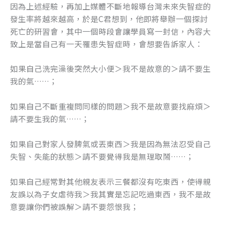
因為上述經驗，再加上媒體不斷地報導台灣未來失智症的
發生率將越來越高，於是C君想到，他即將舉辦一個探討
死亡的研習會，其中一個時段會讓學員寫一封信，內容大
致上是當自己有一天罹患失智症時，會想要告訴家人：
如果自己洗完澡後突然大小便＞我不是故意的＞請不要生
我的氣……；
如果自己不斷重複問同樣的問題＞我不是故意要找麻煩＞
請不要生我的氣……；
如果自己對家人發脾氣或丟東西＞我是因為無法忍受自己
失智、失能的狀態＞請不要覺得我是無理取鬧……；
如果自己經常對其他親友表示三餐都沒有吃東西，使得親
友誤以為子女虐待我＞我其實是忘記吃過東西，我不是故
意要讓你們被誤解＞請不要怨恨我；