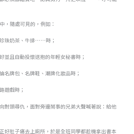
活中，隨處可見的，例如：
珍珠奶茶、牛排……時；
好並且自動投懷送抱的年輕女秘書時；
論名牌包、名牌鞋、潮牌化妝品時；
路遊戲時；
向對頭尋仇，面對旁邊鬧事的兄弟大聲喊著說：給他
正好肚子痛去上廁所，於是全班同學都趁機拿出書本