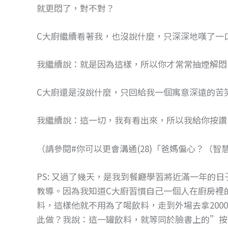
就更悶了，對不對？
C大廚繼續看著我，也沒說什麼，只深深地嘆了一
我繼續說：就是因為這樣，所以你才常常抽煙解悶
C大廚還是沒說什麼，只回給我一個寓意深遠的苦
我繼續說：這一切，我有看出來，所以我給你按讚
（請參閱#你可以更會溝通(28)「爸媽偏心？（智
PS: 又過了幾天，是我到餐廳學習將近滿一年的
教導。因為我知道C大廚習慣自己一個人在廚房裡
料，這樣他就不用為了喝飲料，走到外場去拿200
此做？我說：這一罐飲料，就等同於臉書上的”按