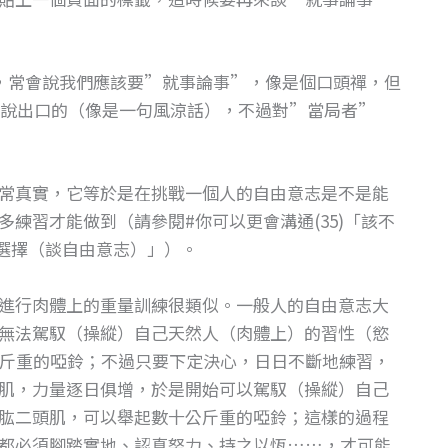
時，常會說我們應該要”就事論事”，像是個口頭禪，但
說出口的（像是一句風涼話），不過對”當局者”
常真實，它等於是在挑戰一個人的自由意志是不是能
練習才能做到（請參閱#你可以更會溝通(35)「該不
的選擇（談自由意志）」）。
進行肉體上的重量訓練很類似。一般人的自由意志大
無法駕馭（操縱）自己天然人（肉體上）的習性（慾
公斤重的啞鈴；不過只要下定決心，日日不斷地練習，
肌，力量逐日俱增，於是開始可以駕馭（操縱）自己
肱二頭肌，可以舉起數十公斤重的啞鈴；這樣的過程
都必須腳踏實地、認真努力、持之以恆……，才可能