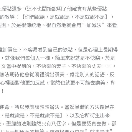
比優點還多（這不也間接說明了他確實有某些優點
12的教導：【你們說話，是就說是，不是就說不是】，
法則，於是很傳統地、很自然地就會用”加減法”來看
推卸責任，不容易看到自己的缺點，但是心理上長期得
，就像我們每個人一樣，簡單來說就是不快樂，於是
」一文當中提到的，不快樂的妻子、不快樂的丈夫……，
無法期待他會從嘴裡說出讚美、肯定別人的話語，反
心裡面對他更加反感，當然也就更不可能去讚美、肯
！
使命，所以我應該想想辦法。當然具體的方法還是在
說話，是就說是，不是就說不是】，以及它所衍生出來
來，聖經的法則雖然只有八個字，但是要認真去做，卻
貼上一個負面的標籤，這時候要再來談”就事論事”