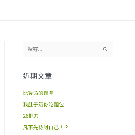
搜
尋
關
近期文章
鍵
字
比算命的還準
:
我肚子餓你吃麵包
26把刀
凡事先檢討自己！？