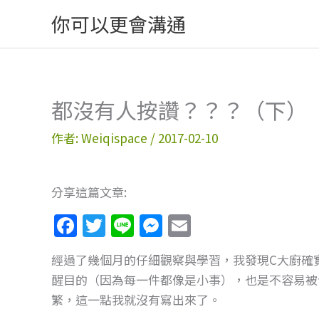
跳
你可以更會溝通
至
主
要
內
都沒有人按讚？？？（下）
容
作者:
Weiqispace
/
2017-02-10
分享這篇文章:
F
T
Li
M
E
a
w
n
e
m
經過了幾個月的仔細觀察與學習，我發現C大廚確
c
itt
e
ss
ai
醒目的（因為每一件都像是小事），也是不容易被
e
er
e
l
繁，這一點我就沒有寫出來了。
b
n