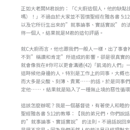
o
g
正如大老闆M君說的：「C大廚這個人，他的缺點
o
er
嗎）！」不過由於大家並不習慣聖經在雅各書 5:
k
以及它所衍生出來的”就事論事、實話實說” 的
待一個人，結果就是M君的這句評語。
就C大廚而言，他也跟我們一般人一樣，出了事會
不到”稱讚和肯定”所造成的影響，卻是很真實的
就會像我在#你可以更會溝通(42)「飢渴的人們
這時候他身邊的人，特別是工作上的同事，大概也
而大多是尖酸、刻薄、責罵……的話，於是同事們
定他……，結果就是陷入了一種無止境的惡性循環
這該怎麼辦呢？我是一個基督徒，有著使人和睦的
聖經雅各書 5:12的教導：【我的弟兄們，你們
的”就事論事、實話實說” 的法則。不過話說回
是很不容易，因為我們天然人的想法早已經把對方