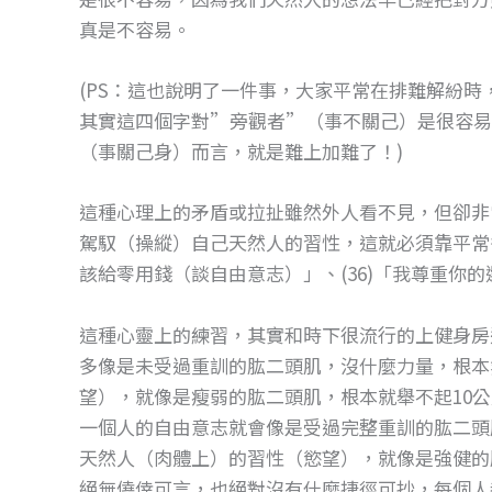
真是不容易。
(PS：這也說明了一件事，大家平常在排難解紛
其實這四個字對”旁觀者”（事不關己）是很容易
（事關己身）而言，就是難上加難了！)
這種心理上的矛盾或拉扯雖然外人看不見，但卻非
駕馭（操縱）自己天然人的習性，這就必須靠平常多
該給零用錢（談自由意志）」、(36)「我尊重你
這種心靈上的練習，其實和時下很流行的上健身房
多像是未受過重訓的肱二頭肌，沒什麼力量，根本
望），就像是瘦弱的肱二頭肌，根本就舉不起10
一個人的自由意志就會像是受過完整重訓的肱二頭
天然人（肉體上）的習性（慾望），就像是強健的
絕無僥倖可言，也絕對沒有什麼捷徑可抄，每個人