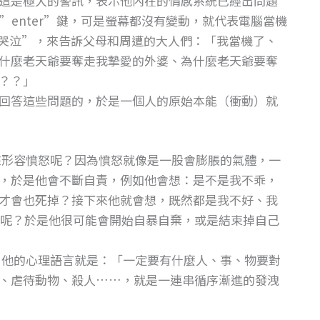
這是極大的警訊，表示他內在的情感系統已經出問題
enter”鍵，可是螢幕都沒有變動，就代表電腦當機
有哭泣”，來告訴父母和周遭的大人們：「我當機了、
什麼老天爺要奪走我摯愛的外婆、為什麼老天爺要奪
？？」
回答這些問題的，於是一個人的原始本能（衝動）就
形容憤怒呢？因為憤怒就像是一股會膨脹的氣體，一
，於是他會不斷自責，例如他會想：是不是我不乖，
才會也死掉？接下來他就會想，既然都是我不好、我
呢？於是他很可能會開始自暴自棄，或是結束掉自己
他的心理語言就是：「一定要有什麼人、事、物要對
、虐待動物、殺人……，就是一連串循序漸進的發洩