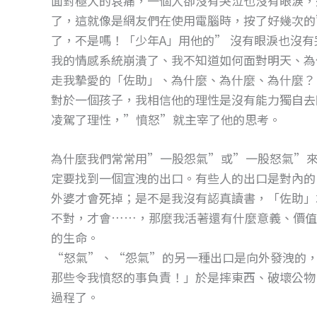
面對極大的哀痛，一個人卻沒有哭泣也沒有眼淚，
了，這就像是網友們在使用電腦時，按了好幾次的”
了，不是嗎！「少年A」用他的” 沒有眼淚也沒
我的情感系統崩潰了、我不知道如何面對明天、為
走我摯愛的「佐助」、為什麼、為什麼、為什麼？
對於一個孩子，我相信他的理性是沒有能力獨自去
凌駕了理性，”憤怒”就主宰了他的思考。
為什麼我們常常用”一股怨氣”或”一股怒氣”來
定要找到一個宣洩的出口。有些人的出口是對內的
外婆才會死掉；是不是我沒有認真讀書，「佐助」
不對，才會……，那麼我活著還有什麼意義、價值
的生命。
“怒氣”、“怨氣”的另一種出口是向外發洩的，
那些令我憤怒的事負責！」於是摔東西、破壞公物
過程了。