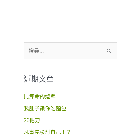
搜
尋
關
近期文章
鍵
字
比算命的還準
:
我肚子餓你吃麵包
26把刀
凡事先檢討自己！？