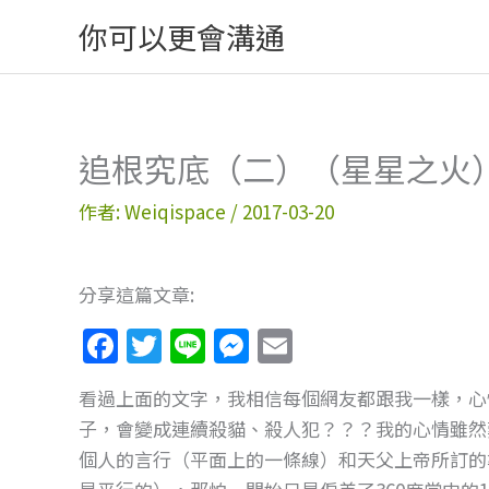
跳
你可以更會溝通
至
主
要
內
追根究底（二）（星星之火
容
作者:
Weiqispace
/
2017-03-20
分享這篇文章:
F
T
Li
M
E
a
w
n
e
m
看過上面的文字，我相信每個網友都跟我一樣，心情
c
itt
e
ss
ai
子，會變成連續殺貓、殺人犯？？？我的心情雖然
e
er
e
l
個人的言行（平面上的一條線）和天父上帝所訂的
b
n