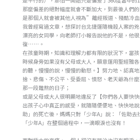
是平行的），那怕一開始只是偏差了360度當中的
o
g
那麼偏差的絕對幅度就會不斷加大，到最後人們的
o
er
是那個人就會被其他人視為”離經叛道、殘酷冷
k
我曾經寫過文章，想探討台北捷運隨機殺人案的兇
漂亮的女同學，向老師打小報告說他的不是，他很
復……。
在孩童時期，知識和理解力都有限的狀況下，當孩
時候身旁如果沒有父母或大人，願意運用聖經雅各書
的聽，慢慢的說，慢慢的動怒。】努力地、認真地
捨、悲傷、不公平、受委屈、憤怒、老天爺為什麼
那一段難熬的日子；
或是父母或大人很明顯地違反了【你們各人要快快
出孩子心中真正的感受，就隨隨便便地、快快地說
助」的死亡後，媽媽只對「少年A」說：「佐助去
「少年A」在整個過程中，一滴眼淚也沒有！