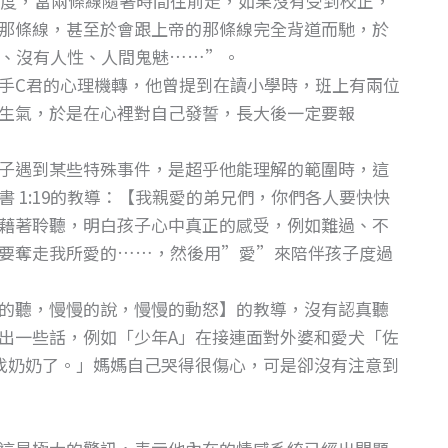
1度，當兩條線隨著時間往前走，如果沒有受到校正，
那條線，甚至於會跟上帝的那條線完全背道而馳，於
血、沒有人性、人間鬼魅……”。
手C君的心理機轉，他曾提到在讀小學時，班上有兩位
生氣，於是在心裡對自己發誓，長大後一定要報
子遇到某些特殊事件，是超乎他能理解的範圍時，這
 1:19的教導：【我親愛的弟兄們，你們各人要快快
藉著聆聽，明白孩子心中真正的感受，例如難過、不
要奪走我所愛的……，然後用”愛”來陪伴孩子度過
的聽，慢慢的說，慢慢的動怒】的教導，沒有認真聽
出一些話，例如「少年A」在接連面對外婆和愛犬「佐
找奶奶了。」媽媽自己哭得很傷心，可是卻沒有注意到