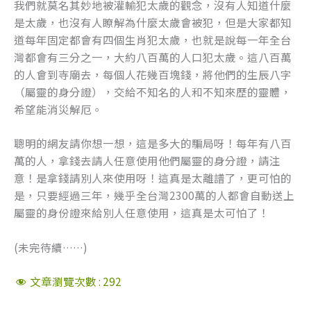
我們就莫名其妙地被灌輸犯太歲的觀念，沒有人知道什麼
是太歲，也沒有人瞭解為什麼太歲會被犯，但是大家都知
道每年固定都會有四個生肖犯太歲，也就是說每一年全台
灣都會有三分之一，大約八百萬的人口犯太歲。這八百萬
的人會到寺廟去，每個人花幾百塊錢，將他們的生辰八字
（屬靈的身分證），交給不知名的人和不知來歷的靈體，
希望能消災解厄。
聰明的網友請你想一想，這是多大的騙局呀！每年有八百
萬的人，拿錢去請人任意使用他們屬靈的身分證，請注
意！是拿錢請別人來使用呀！這真是太離譜了，更可怕的
是，只要經過三年，幾乎全台灣2300萬的人都會自動送上
屬靈的身份證來給別人任意使用，這真是太可怕了！
(未完待續……)
文章瀏覽次數 :
292