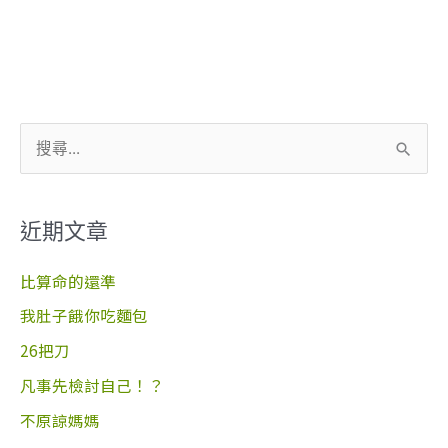
搜
尋
關
近期文章
鍵
字
比算命的還準
:
我肚子餓你吃麵包
26把刀
凡事先檢討自己！？
不原諒媽媽