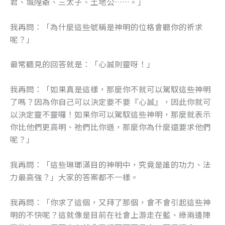
君、城隍爺、三太子、土地公……。」
k
我再問：「為什麼這些號稱是神明的位格會聽你的祈求
呢？」
最常聽見的回答就是：「心誠則靈呀！」
我再問：「如果真是這樣，那麼你不就可以駕馭這些神明
了嗎？因為你自己可以決定要不要『心誠』，因此你就可
以決定靈不靈囉！如果你可以駕馭這些神明，那麼就表示
你比他們更高明、祂們比你遜，那麼你為什麼還要求他們
呢？」
我再問：「這些琳瑯滿目的神明中，究竟是誰的功力、法
力最高強？」大家的答案都不一樣。
我再問：「你求了這個，又拜了那個，會不會引起這些神
明的不快呢？這就像是目前在社會上游走在藍、綠兩邊陣