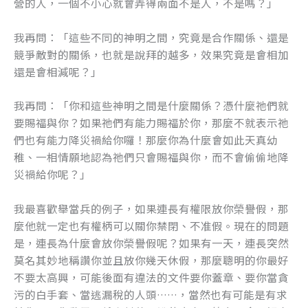
營的人，一個不小心就會弄得兩面不是人，不是嗎？」
我再問：「這些不同的神明之間，究竟是合作關係、還是
競爭敵對的關係，也就是說拜的越多，效果究竟是會相加
還是會相減呢？」
我再問：「你和這些神明之間是什麼關係？憑什麼祂們就
要賜福與你？如果祂們有能力賜福於你，那麼不就表示祂
們也有能力降災禍給你囉！那麼你為什麼會如此天真幼
稚、一相情願地認為祂們只會賜福與你，而不會偷偷地降
災禍給你呢？」
我最喜歡舉當兵的例子，如果連長有權限放你榮譽假，那
麼他就一定也有權柄可以關你禁閉、不准假。現在的問題
是，連長為什麼會放你榮譽假呢？如果有一天，連長突然
莫名其妙地稱讚你並且放你幾天休假，那麼聰明的你最好
不要太高興，可能後面有違法的文件要你蓋章、要你當貪
污的白手套、當逃漏稅的人頭……，當然也有可能是有求