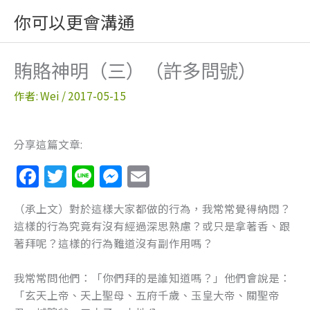
跳
你可以更會溝通
至
主
要
賄賂神明（三）（許多問號）
內
容
作者:
Wei
/
2017-05-15
分享這篇文章:
F
T
Li
M
E
a
w
n
e
m
（承上文）對於這樣大家都做的行為，我常常覺得納悶？
c
itt
e
ss
ai
這樣的行為究竟有沒有經過深思熟慮？或只是拿著香、跟
e
er
e
l
著拜呢？這樣的行為難道沒有副作用嗎？
b
n
我常常問他們：「你們拜的是誰知道嗎？」他們會說是：
o
g
「玄天上帝、天上聖母、五府千歲、玉皇大帝、關聖帝
o
er