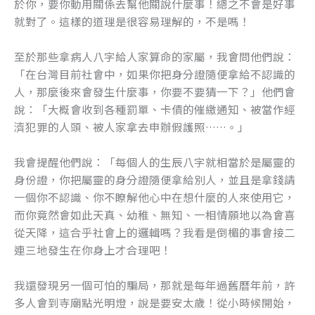
於你，要你動用關係去幫他關說什麼事！總之不會是好事
就對了。這樣的道理是很容易理解的，不是嗎！
至於那些拿病人八字給人家算命的家屬，我會問他們說：
「在台灣目前社會中，如果你把身分證隨便拿給不認識的
人，那麼後來會發生什麼事，你要不要猜一下？」他們會
說：「大概會收到各種罰單、卡債的催繳通知、被當作經
濟犯罪的人頭、被人家拿去申辦假護照……。」
我會提醒他們說：「每個人的生辰八字就相當於是屬靈的
身份證，你把屬靈的身分證隨便拿給別人，並且是拿錢請
一個你不認識、你不瞭解他心中在想什麼的人來使用它，
而你竟然會如此天真、幼稚、無知、一相情願地以為會喜
從天降，這合乎社會上的邏輯嗎？我看是倒楣的事會接二
連三地發生在你身上才合理吧！
我還發現另一個可怕的騙局，那就是每年過舊曆年前，許
多人會到寺廟點光明燈，說是要安太歲！從小時候開始，