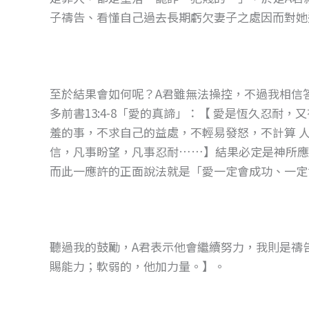
子禱告、看懂自己過去長期虧欠妻子之處因而對她
至於結果會如何呢？A君雖無法操控，不過我相信
多前書13:4-8「愛的真諦」：【 愛是恆久忍耐
羞的事，不求自己的益處，不輕易發怒，不計算 
信，凡事盼望，凡事忍耐……】結果必定是神所應許（掛保
而此一應許的正面說法就是「愛一定會成功、一定
聽過我的鼓勵，A君表示他會繼續努力，我則是禱告
賜能力；軟弱的，他加力量。】。