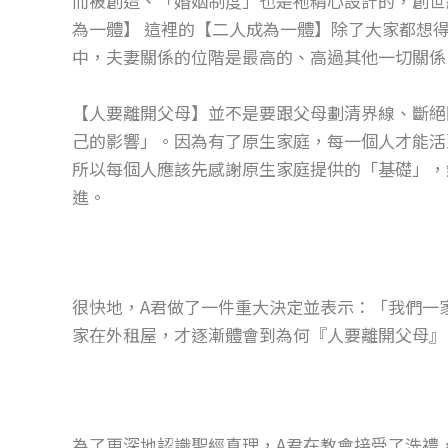
而被創造、「婚姻制度」也是祂精心設計的，創世紀
o
g
為一體】 這裡的【二人成為一體】除了大家都想
o
er
中，夫妻關係的位階是最高的、高過其他一切關係
k
【人要離開父母】並不是要跟父母劃清界線、斷絕
己的影響」。因為有了原生家庭，每一個人才能活
所以每個人應該先感謝原生家庭提供的「基礎」，
進。
很快地，A君做了一件重大決定並表示：「我們一
家在外租屋，才逐漸體會到為何『人要離開父母』
為了更深地認識聖經真理，A君在教會接受了洗禮