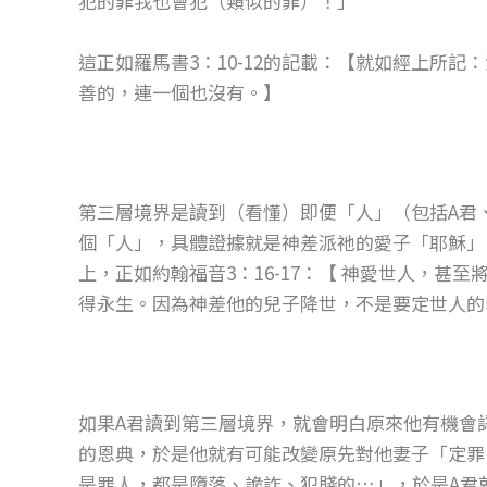
犯的罪我也會犯（類似的罪）！」
這正如羅馬書3：10-12的記載：【就如經上所
善的，連一個也沒有。】
第三層境界是讀到（看懂）即便「人」（包括A君
個「人」，具體證據就是神差派祂的愛子「耶穌」
上，正如約翰福音3：16-17：【 神愛世人，
得永生。因為神差他的兒子降世，不是要定世人的
如果A君讀到第三層境界，就會明白原來他有機會
的恩典，於是他就有可能改變原先對他妻子「定罪
是罪人，都是墮落、詭詐、犯賤的…」，於是A君