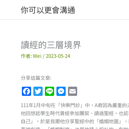
跳
你可以更會溝通
至
主
要
內
讀經的三層境界
容
作者:
Wei
/
2023-05-24
分享這篇文章:
F
T
Li
M
E
a
w
n
e
m
111年1月中旬在「快樂門診」中，A君因為嚴重
c
itt
e
ss
ai
他回想起學生時代曾經參加團契、讀過聖經，也認
e
er
e
l
自己」，於是我跟他分享聖經中的「婚姻地圖」，
b
n