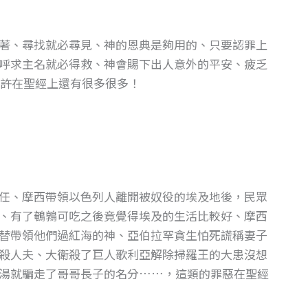
著、尋找就必尋見、神的恩典是夠用的、只要認罪上
呼求主名就必得救、神會賜下出人意外的平安、疲乏
許在聖經上還有很多很多！
任、摩西帶領以色列人離開被奴役的埃及地後，民眾
、有了鵪鶉可吃之後竟覺得埃及的生活比較好、摩西
替帶領他們過紅海的神、亞伯拉罕貪生怕死謊稱妻子
殺人夫、大衛殺了巨人歌利亞解除掃羅王的大患沒想
湯就騙走了哥哥長子的名分……，這類的罪惡在聖經