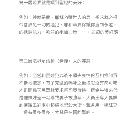
第一層境界就是讀到聖經的美好：
例如：神就是愛、耶穌救贖世人的罪、祈求就必得
帝會赦免一切的過犯、耶和華要保護你直到永遠、
的祂賜能力、軟弱的祂加力量……，這類的美好應
第二層境界是讀到（看懂）人的罪惡：
例如：亞當和夏娃犯罪後不顧夫妻情份互相推卸責
不斷地抱怨，有了充飢的嗎哪之後抱怨沒有肉可吃
才離開幾天民眾就要求祭司亞倫造一個金牛犢來代
是他妹妹差一點導致妻子被強暴、大衛王奪人妻謀
到掃羅王卻處心積慮地想殺大衛、雅各用一碗紅豆
上還有很多很多，尤其是在舊約聖經。