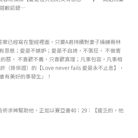
道歉認錯…
答案已經寫在聖經裡面，只要A君持續對妻子操練哥林
，又有恩慈；愛是不嫉妒；愛是不自誇，不張狂， 不做害
人的惡， 不喜歡不義，只喜歡真理；凡事包容，凡事相
證）的【Love never fails 愛是永不止息】，
會有美好的事發生」！
祈求神幫助他，正如以賽亞書40：29：【疲乏的，他