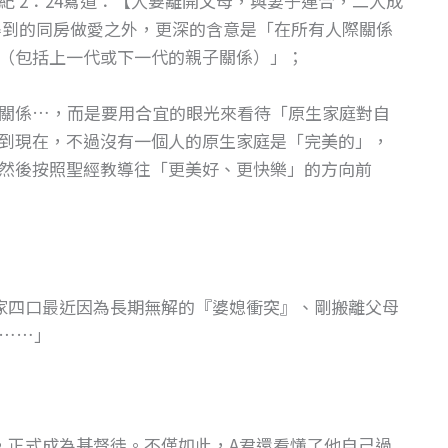
 2：24寫道：【人要離開父母，與妻子連合，二人成
得到的同房做愛之外，更深的含意是「在所有人際關係
（包括上一代或下一代的親子關係）」；
關係…，而是要用合宜的眼光來看待「原生家庭對自
到現在，不過沒有一個人的原生家庭是「完美的」，
然後按照聖經教導往「更美好、更快樂」的方向前
家四口最近因為長期無解的『婆媳衝突』、剛搬離父母
……」
，正式成為基督徒。不僅如此，A君還看懂了他自己過