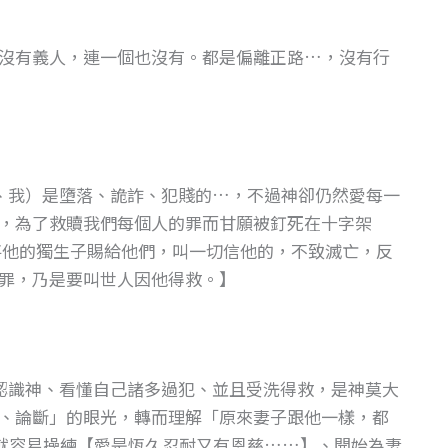
記：沒有義人，連一個也沒有。都是偏離正路…，沒有行
、我）是墮落、詭詐、犯賤的…，不過神卻仍然愛每一
，為了救贖我們每個人的罪而甘願被釘死在十字架
甚至將他的獨生子賜給他們，叫一切信他的，不致滅亡，反
罪，乃是要叫世人因他得救。】
認識神、看懂自己諸多過犯、並且受洗得救，是神莫大
、論斷」的眼光，轉而理解「原來妻子跟他一樣，都
就容易操練【愛是恆久忍耐又有恩慈……】、開始為妻