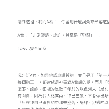
講到這裡，我問A君：「你會用什麼詞彙來形容這
A君：「非常墮落、詭詐，甚至是「犯賤」…」
我表示完全同意。
我告訴A君，如果他認真讀舊約，並且是用「第一
每個指正…，都當成是神要對A君說的話，而非「
墮落、詭詐、犯賤的是數千年前的以色列人（是別
有關係，因為我人格高尚、律己甚嚴、不會做出類
「原來我自己跟舊約中那些墮落、詭詐、犯賤的以