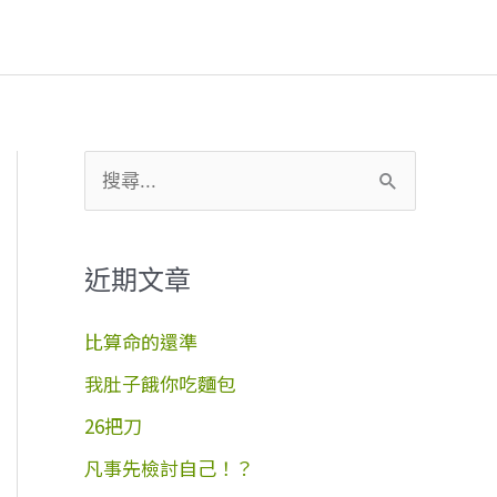
搜
尋
關
近期文章
鍵
字
比算命的還準
:
我肚子餓你吃麵包
26把刀
凡事先檢討自己！？