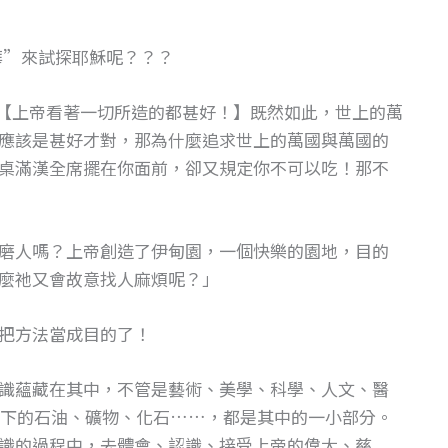
華”來試探耶穌呢？？？
：【上帝看著一切所造的都甚好！】既然如此，世上的萬
應該是甚好才對，那為什麼追求世上的萬國與萬國的
桌滿漢全席擺在你面前，卻又規定你不可以吃！那不
磨人嗎？上帝創造了伊甸園，一個快樂的園地，目的
麼祂又會故意找人麻煩呢？」
把方法當成目的了！
識蘊藏在其中，不管是藝術、美學、科學、人文、醫
下的石油、礦物、化石……，都是其中的一小部分。
識的過程中，去體會、認識、接受上帝的偉大、慈