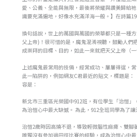
愛、公義、全能與無限，最後將榮耀與讚美歸給祂！
識要充滿遍地，好像水充滿洋海一般。】在詩篇19
換句話說，世上的萬國與萬國的榮華都只是一種方
父上帝)！很可惜的是，魔鬼混淆視聽，鼓勵人們
成崇拜的目標、目的，如此一來就把天父上帝（一
上述魔鬼最常用的技倆，經常成功、屢屢得逞，常
此一陷阱的，例如網友C君最近的貼文，標題是：
容是：
新北市三重區光榮國中912班，有位學生「治愷
為治愷心中最大缺憾。 為此，912全班同學為了
治愷2歲時因高燒不退，導致輕微腦性麻痺、雙腳
唯獨沒有參加過田徑比賽的經驗，成為治愷心中最