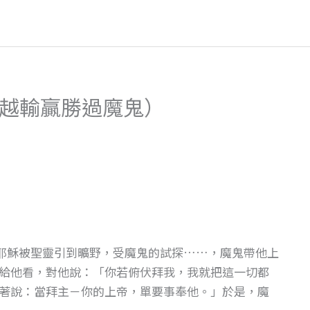
超越輸贏勝過魔鬼）
時，耶穌被聖靈引到曠野，受魔鬼的試探……，魔鬼帶他上
給他看，對他說：「你若俯伏拜我，我就把這一切都
著說：當拜主－你的上帝，單要事奉他。」於是，魔