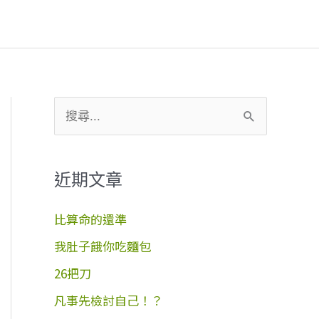
搜
尋
關
近期文章
鍵
字
比算命的還準
:
我肚子餓你吃麵包
26把刀
凡事先檢討自己！？