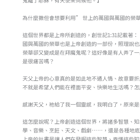
鬼離了耶穌，有天使來伺候他。】
o
g
o
er
為什麼撒但會想要利用” 世上的萬國與萬國的榮
k
這個世界都是上帝所創造的，創世記1:31記載著
國與萬國的榮華也是上帝創造的一部份，照理說也
榮華卻又變成是在拜魔鬼呢？這好像是有人弄了一
是很痛苦嗎？
天父上帝的心意真的是如此地不通人情、故意要折
不就是希望人們能在裡面平安、快樂地生活嗎？怎
感謝天父，祂給了我一個靈感，我明白了，原來是
這怎麼說呢？上帝創造這個世界，將諸多智慧、知
學、音樂、烹飪、天文、戲劇……，還是各種地底
上帝的計畫是讓人們在發掘這些智慧、弄懂這些知