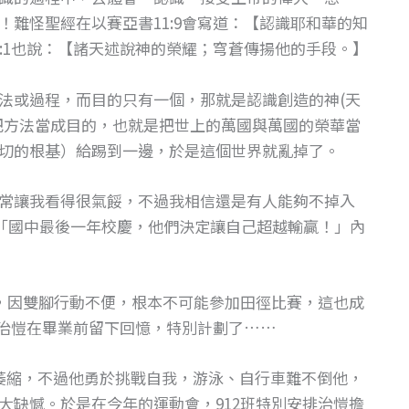
難怪聖經在以賽亞書11:9會寫道：【認識耶和華的知
:1也說：【諸天述說神的榮耀；穹蒼傳揚他的手段。】
法或過程，而目的只有一個，那就是認識創造的神(天
把方法當成目的，也就是把世上的萬國與萬國的榮華當
切的根基）給踢到一邊，於是這個世界就亂掉了。
常讓我看得很氣餒，不過我相信還是有人能夠不掉入
「國中最後一年校慶，他們決定讓自己超越輸贏！」內
」，因雙腳行動不便，根本不可能參加田徑比賽，這也成
讓治愷在畢業前留下回憶，特別計劃了……
萎縮，不過他勇於挑戰自我，游泳、自行車難不倒他，
大缺憾。於是在今年的運動會，912班特別安排治愷擔