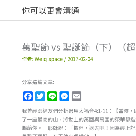
跳
你可以更會溝通
至
主
要
內
萬聖節 vs 聖誕節（下）（
容
作者:
Weiqispace
/
2017-02-04
分享這篇文章:
F
T
Li
M
E
a
w
n
e
m
我曾經跟網友們分析過馬太福音4:1-11：【當
c
itt
e
ss
ai
了一座最高的山，將世上的萬國與萬國的榮華都指
e
er
e
l
賜給你。」耶穌說：「撒但，退去吧！因為經上記
b
n