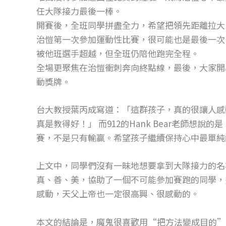
任大隊接力最後一棒。
開賽後，全班同學拼盡全力，希望把領先距離拉大
治愷第一次參加運動性比賽，很可能也是最後一次
被他班選手超越，但全班仍陪他跑完全程。
全場更聚焦在治愷衝刺奔向終點線，最後，大家開
動獎牌。
台大教授葉丙成寫道：「這群孩子，真的很讓人感
真是教得好！」 而912的Hank Bear老師想
賽，不是只有輸贏。希望孩子繼續保持心中最單純
上文中，同學們沒有一昧地想要拿到大隊接力的名
真、善、美，協助了一個不可能參加賽跑的同學，
感動，天父上帝也一定很高興、很感動的。
本文的結論是，魔鬼很喜歡用“把方法變成目的”