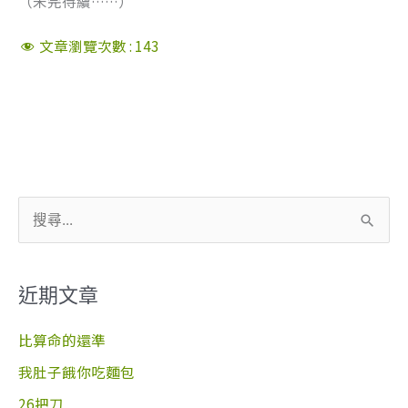
（未完待續……）
文章瀏覽次數 :
143
搜
尋
關
近期文章
鍵
字
比算命的還準
:
我肚子餓你吃麵包
26把刀