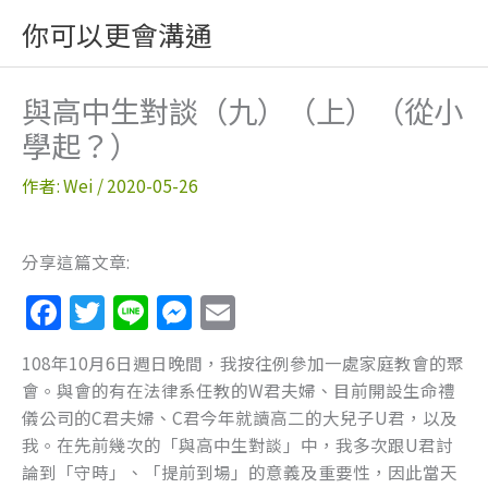
跳
你可以更會溝通
至
主
要
與高中生對談（九）（上）（從小
內
學起？）
容
作者:
Wei
/
2020-05-26
分享這篇文章:
F
T
Li
M
E
a
w
n
e
m
108年10月6日週日晚間，我按往例參加一處家庭教會的聚
c
itt
e
ss
ai
會。與會的有在法律系任教的W君夫婦、目前開設生命禮
e
er
e
l
儀公司的C君夫婦、C君今年就讀高二的大兒子U君，以及
b
n
我。在先前幾次的「與高中生對談」中，我多次跟U君討
論到「守時」、「提前到場」的意義及重要性，因此當天
o
g