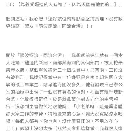
10：【為義受逼迫的人有福了，因為天國是他們的。】」
聽到這裡，我心想「還好該位輔導願意堅持真理，沒有教
導該高一契友『隨波逐流、同流合污』！」
關於「隨波逐流、同流合污」，我想起前幾年就有一個令
人吃驚、難過的新聞，南部某海關的某個部門，被人檢舉
集體收賄，整個單位將近三十個成員中，只有兩、三位沒
有被判刑；我還記得當中有一位嫌犯是台南某知名國立大
學的碩士畢業生，剛考進海關沒多久，他就發現自己辦公
室的抽屜中出現了一個沒有署名的信封，裡面有幾千塊新
台幣。他覺得很奇怪，於是就拿著信封去向他的主管報
告，沒想到主管微笑地跟他說：「小老弟呀，這是業者體
諒大家工作的辛勞，特地送來的心意、讓大家買點涼水喝
喝，每個人都有、你也有，沒什麼奇怪的，不用放在心
上！」該碩士沒想太多（既然大家都這樣做，我就跟大家