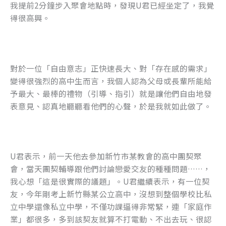
我提前2分鐘步入聚會地點時，發現U君已經坐定了，我覺
o
er
得很高興。
k
對於一位「自由意志」正快速長大、對「存在感的需求」
變得很強烈的高中生而言，我個人認為父母或長輩所能給
予最大、最棒的禮物（引導、指引）就是讓他們自由地發
表意見、認真地聽聽看他們的心聲，於是我就如此做了。
U君表示，前一天他去參加新竹市某教會的高中團契聚
會，當天團契輔導跟他們討論戀愛交友的種種問題……，
我心想「這是很實際的議題」。U君繼續表示，有一位契
友，今年剛考上新竹縣某公立高中，沒想到整個學校比私
立中學還像私立中學，不僅功課逼得非常緊，連「家庭作
業」都很多，多到該契友就算不打電動、不出去玩、很認