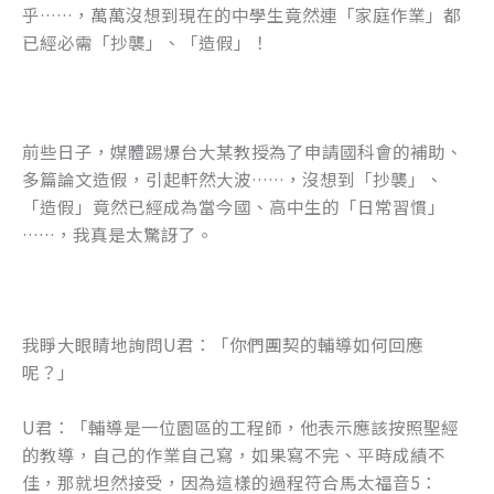
乎……，萬萬沒想到現在的中學生竟然連「家庭作業」都
已經必需「抄襲」、「造假」！
前些日子，媒體踢爆台大某教授為了申請國科會的補助、
多篇論文造假，引起軒然大波……，沒想到「抄襲」、
「造假」竟然已經成為當今國、高中生的「日常習慣」
……，我真是太驚訝了。
我睜大眼睛地詢問U君：「你們團契的輔導如何回應
呢？」
U君：「輔導是一位園區的工程師，他表示應該按照聖經
的教導，自己的作業自己寫，如果寫不完、平時成績不
佳，那就坦然接受，因為這樣的過程符合馬太福音5：