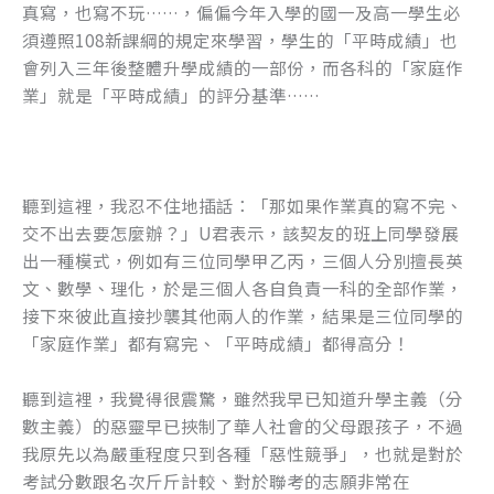
真寫，也寫不玩……，偏偏今年入學的國一及高一學生必
須遵照108新課綱的規定來學習，學生的「平時成績」也
會列入三年後整體升學成績的一部份，而各科的「家庭作
業」就是「平時成績」的評分基準……
聽到這裡，我忍不住地插話：「那如果作業真的寫不完、
交不出去要怎麼辦？」U君表示，該契友的班上同學發展
出一種模式，例如有三位同學甲乙丙，三個人分別擅長英
文、數學、理化，於是三個人各自負責一科的全部作業，
接下來彼此直接抄襲其他兩人的作業，結果是三位同學的
「家庭作業」都有寫完、「平時成績」都得高分！
聽到這裡，我覺得很震驚，雖然我早已知道升學主義（分
數主義）的惡靈早已挾制了華人社會的父母跟孩子，不過
我原先以為嚴重程度只到各種「惡性競爭」，也就是對於
考試分數跟名次斤斤計較、對於聯考的志願非常在