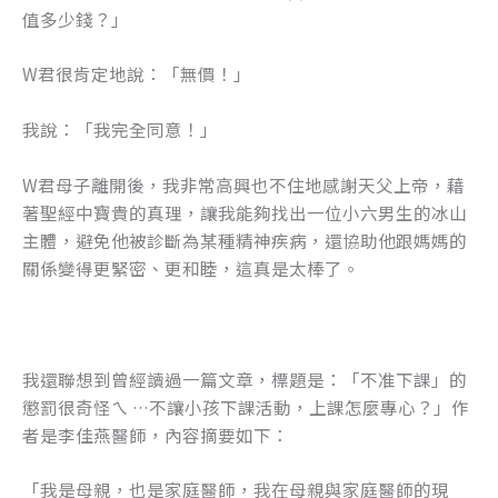
值多少錢？」
W君很肯定地說：「無價！」
我說：「我完全同意！」
W君母子離開後，我非常高興也不住地感謝天父上帝，藉
著聖經中寶貴的真理，讓我能夠找出一位小六男生的冰山
主體，避免他被診斷為某種精神疾病，還協助他跟媽媽的
關係變得更緊密、更和睦，這真是太棒了。
我還聯想到曾經讀過一篇文章，標題是：「不准下課」的
懲罰很奇怪ㄟ …不讓小孩下課活動，上課怎麼專心？」作
者是李佳燕醫師，內容摘要如下：
「我是母親，也是家庭醫師，我在母親與家庭醫師的現