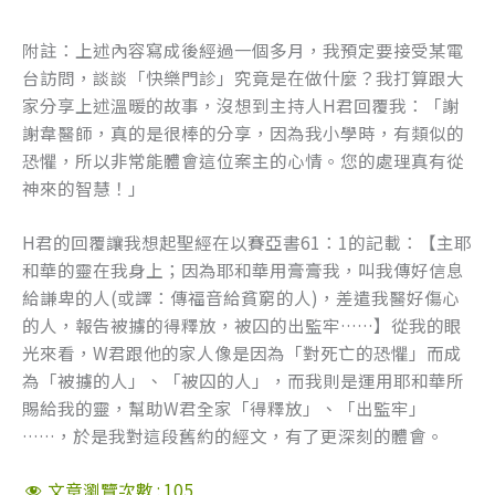
附註：上述內容寫成後經過一個多月，我預定要接受某電
台訪問，談談「快樂門診」究竟是在做什麼？我打算跟大
家分享上述溫暖的故事，沒想到主持人H君回覆我：「謝
謝韋醫師，真的是很棒的分享，因為我小學時，有類似的
恐懼，所以非常能體會這位案主的心情。您的處理真有從
神來的智慧！」
H君的回覆讓我想起聖經在以賽亞書61：1的記載：【主耶
和華的靈在我身上；因為耶和華用膏膏我，叫我傳好信息
給謙卑的人(或譯：傳福音給貧窮的人)，差遣我醫好傷心
的人，報告被擄的得釋放，被囚的出監牢……】從我的眼
光來看，W君跟他的家人像是因為「對死亡的恐懼」而成
為「被擄的人」、「被囚的人」，而我則是運用耶和華所
賜給我的靈，幫助W君全家「得釋放」、「出監牢」
……，於是我對這段舊約的經文，有了更深刻的體會。
文章瀏覽次數 :
105