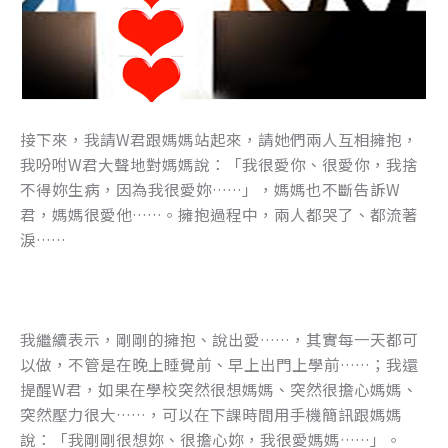
接下來，我請W君跟媽媽站起來，請她們兩人互相擁抱，
我吩咐W君大聲地對媽媽說：「我很愛你、很愛你，我捨
不得妳生病，因為我很愛妳……」，媽媽也不斷告訴W
君，媽媽很愛他……。擁抱過程中，兩人都哭了、都流著
淚……
我繼續表示，剛剛的擁抱、說出愛……，其實每一天都可
以做，不管是在晚上睡覺前、早上出門上學前……；我還
提醒W君，如果在學校突然很想媽媽、突然很擔心媽媽、
突然壓力很大……，可以在下課時間用手機簡訊跟媽媽
說：「我剛剛很想妳、很擔心妳，我很愛媽媽……」。