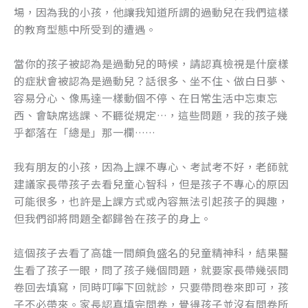
場，因為我的小孩，他讓我知道所謂的過動兒在我們這樣
的教育型態中所受到的遭遇。
當你的孩子被認為是過動兒的時候，請認真檢視是什麼樣
的症狀會被認為是過動兒？話很多、坐不住、做白日夢、
容易分心、像馬達一樣動個不停、在日常生活中忘東忘
西、會缺席逃課、不聽從規定…，這些問題，我的孩子幾
乎都落在「總是」那一欄……
我有朋友的小孩，因為上課不專心、考試考不好，老師就
建議家長帶孩子去看兒童心智科，但是孩子不專心的原因
可能很多，也許是上課方式或內容無法引起孩子的興趣，
但我們卻將問題全都歸咎在孩子的身上。
這個孩子去看了高雄一間頗負盛名的兒童精神科，結果醫
生看了孩子一眼，問了孩子幾個問題，就要家長帶幾張問
卷回去填寫，同時叮嚀下回就診，只要帶問卷來即可，孩
子不必帶來。家長認真填完問卷，覺得孩子並沒有問卷所