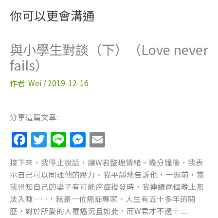
跳
你可以更會溝通
至
主
要
與小學生對談（下）（Love never
內
fails）
容
作者:
Wei
/
2019-12-16
分享這篇文章:
F
T
Li
M
E
a
w
n
e
m
接下來，我停止說話，讓W君整理情緒。幾分鐘後，我表
c
itt
e
ss
ai
示自己可以同理他的壓力。我平靜地告訴他，一週前，當
e
er
e
l
我得知自己的妻子有可能癌症復發時，我連續兩個晚上無
b
n
法入睡……，我是一位癌症專家、人生有五十多年的閱
歷，對於所愛的人罹癌況且如此，而W君才不過十二
o
g