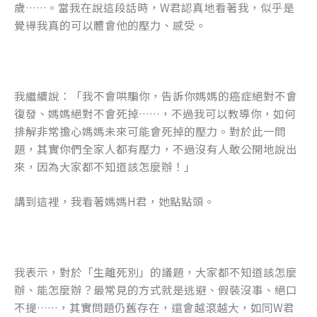
歲……。當我在說這段話時，W君認真地看著我，似乎是
o
er
覺得我真的可以體會他的壓力、感受。
k
我繼續說：「我不會哄騙你，告訴你媽媽的癌症絕對不會
復發、媽媽絕對不會死掉……，不過我可以教導你，如何
排解非常擔心媽媽未來可能會死掉的壓力。對於此一問
題，其實你們全家人都有壓力，不過沒有人敢公開地說出
來，因為大家都不知道該怎麼辦！」
講到這裡，我看著媽媽H君，她點點頭。
我表示，對於「生離死別」的議題，大家都不知道該怎麼
辦、能怎麼辦？最常見的方式就是逃避、假裝沒事、絕口
不提……，其實問題仍舊存在，還會越滾越大，如同W君