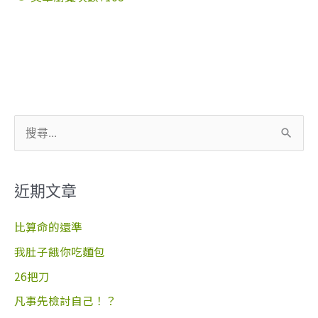
搜
尋
關
近期文章
鍵
字
比算命的還準
:
我肚子餓你吃麵包
26把刀
凡事先檢討自己！？