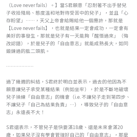
（Love never fails）。】當S君願意「忍耐著不出手替兒
子收拾殘局、態度溫和地對待受苦中的兒子」，並且「心
存盼望」……，天父上帝會給賜給他一個應許，那就是
【Love never fails】，也就是結果一定會成功，一定會有
美好的事發生，那就是兒子有一天能夠「醒悟過來」（悔
改認錯），於是兒子的「自由意志」就能成熟長大，如同
鍛鍊過的肱二頭肌。
………………
過了幾週的糾結，S君終於明白並表示，過去的他因為不
願意讓兒子承受某種結果（例如坐牢），於是不斷地破壞
兒子操練「自由意志」的機會（i.e. 不讓兒子走到第四步、
不讓兒子「自己為結果負責」…），導致兒子的「自由意
志」永遠長不大！
S君還表示，不管兒子是快要滿18歲、還是未來會滿20
歲，如果兒子沒有學會管理好自己的「自由意志」，那麼