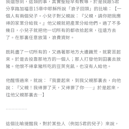
我還想到，這類的事，其實聖經早有教導，於是我跟S君
分享路加福音15章中耶穌所說「浪子回頭」的比喻：【一
個人有兩個兒子。小兒子對父親說：『父親，請你把我應
得的家業分給我。』他父親就把產業分給他們。過了不多
幾日，小兒子就把他一切所有的都收拾起來，往遠方去
了。在那裏任意放蕩，浪費資財。
既耗盡了一切所有的，又遇著那地方大遭饑荒，就窮苦起
來。於是去投靠那地方的一個人；那人打發他到田裏去放
豬。他恨不得拿豬所吃的豆莢充飢，也沒有人給他。
他醒悟過來，就說：『我要起來，到我父親那裏去，向他
說：『父親！我得罪了天，又得罪了你……』於是起來，
往他父親那裏去…】
……………
這個比喻提醒我，對於某些人（例如S君的兒子）來說，