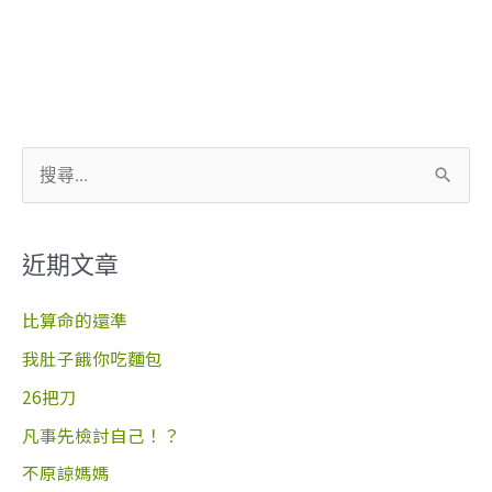
搜
尋
關
近期文章
鍵
字
比算命的還準
:
我肚子餓你吃麵包
26把刀
凡事先檢討自己！？
不原諒媽媽