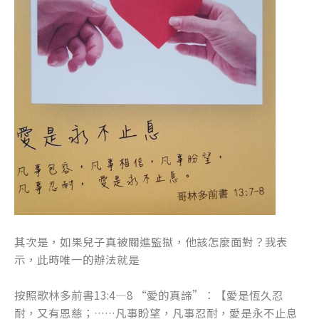
其次是，如果兒子真被關進監獄，他該怎麼面對？我表
示，此時唯一的辦法就是
按照歌林多前書13:4—8 “愛的真諦”：【愛是恆久忍
耐，又有恩慈；……凡事盼望，凡事忍耐，愛是永不止息