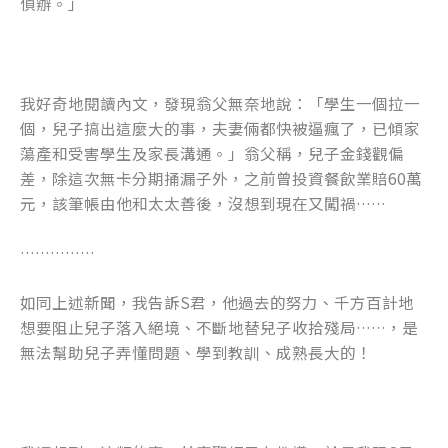
偵辦。」
k
我好奇地閱讀內文，發現翁父無奈地說：「學生一個拉一
個，兒子搞出這麼大的事，夫妻倆都快被逼瘋了，已傾家
蕩產和受害學生及家長溝通。」翁父稱，兒子金錢觀偏
差，除這次無卡分期捅漏子外，之前曾投資餐飲業賠60萬
元，該筆帳由他和太太善後，沒想到現在又闖禍……
……………
如同上述新聞，我告訴S君，他過去的努力、千方百計地
想要阻止兒子落入絕境、不斷地替兒子收拾殘局……，是
無法幫助兒子弄懂問題、學到教訓、成熟長大的！