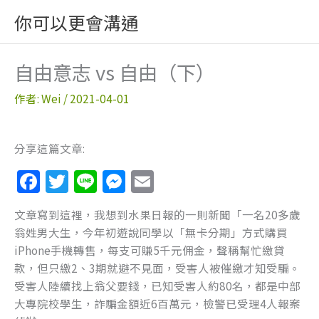
跳
你可以更會溝通
至
主
要
自由意志 vs 自由（下）
內
容
作者:
Wei
/
2021-04-01
分享這篇文章:
F
T
Li
M
E
a
w
n
e
m
文章寫到這裡，我想到水果日報的一則新聞「一名20多歲
c
itt
e
ss
ai
翁姓男大生，今年初遊說同學以「無卡分期」方式購買
e
er
e
l
iPhone手機轉售，每支可賺5千元佣金，聲稱幫忙繳貸
b
n
款，但只繳2、3期就避不見面，受害人被催繳才知受騙。
受害人陸續找上翁父要錢，已知受害人約80名，都是中部
o
g
大專院校學生，詐騙金額近6百萬元，檢警已受理4人報案
o
er