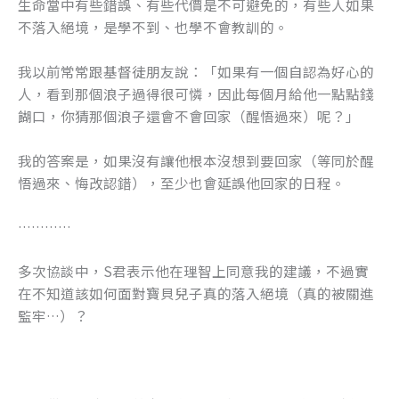
生命當中有些錯誤、有些代價是不可避免的，有些人如果
不落入絕境，是學不到、也學不會教訓的。
我以前常常跟基督徒朋友說：「如果有一個自認為好心的
人，看到那個浪子過得很可憐，因此每個月給他一點點錢
餬口，你猜那個浪子還會不會回家（醒悟過來）呢？」
我的答案是，如果沒有讓他根本沒想到要回家（等同於醒
悟過來、悔改認錯），至少也會延誤他回家的日程。
…………
多次協談中，S君表示他在理智上同意我的建議，不過實
在不知道該如何面對寶貝兒子真的落入絕境（真的被關進
監牢…）？