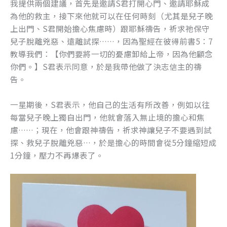
我提供兩個建議，首先是邀請S君打開心門、邀請耶穌成
為他的救主，接下來他就可以在任何時刻（尤其是兒子晚
上出門、S君開始擔心焦慮時）跟耶穌禱告，祈求祂保守
兒子脫離兇惡、遠離試探……，因為聖經在彼得前書5：7
教導我們：【你們要將一切的憂慮卸給上帝，因為他顧念
你們。】S君表示同意，於是我帶他做了決志信主的禱
告。
一星期後，S君表示，他自己的生活有所改善，例如以往
每當兒子晚上獨自出門，他就會落入無止境的擔心和焦
慮……；現在，他會跟神禱告，祈求神讓兒子不要遇到試
探、救兒子脫離兇惡…，於是擔心的時間會從5分鐘縮短成
1分鐘，壓力不再爆表了。