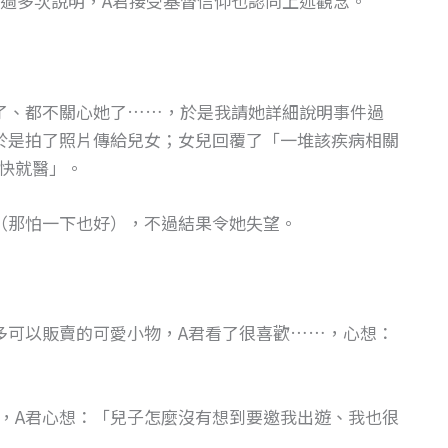
過多次說明，A君接受基督信仰也認同上述觀念。
了、都不關心她了……，於是我請她詳細說明事件過
於是拍了照片傳給兒女；女兒回覆了「一堆該疾病相關
快就醫」。
（那怕一下也好），不過結果令她失望。
多可以販賣的可愛小物，A君看了很喜歡……，心想：
，A君心想：「兒子怎麼沒有想到要邀我出遊、我也很