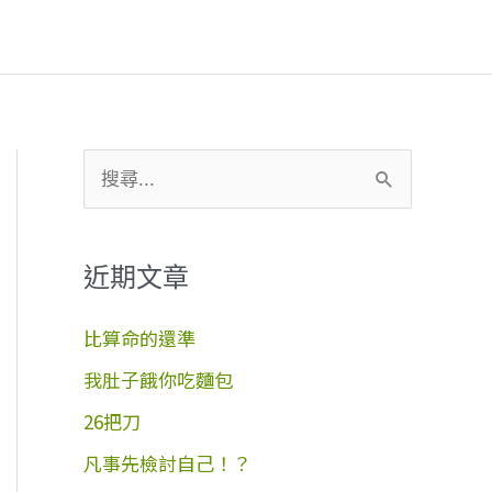
搜
尋
關
近期文章
鍵
字
比算命的還準
:
我肚子餓你吃麵包
26把刀
凡事先檢討自己！？