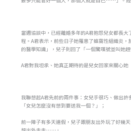
最多只能管好一個人，那個人就是自己……」。經
o
g
o
er
k
當週協談中，已經離婚多年的A君抱怨兒女都長大
程。A君表示，前些日子她罹患了蜂窩性組織炎，
的醫學知識」，兒子則回了「一個驚嘆號並叫她趕
A君對我坦承、她真正期待的是兒女回家來關心她
我聯想起A君先前的兩件事：女兒手很巧、做出許
「女兒怎麼沒有想到要送我一個？」；
前一陣子有多天連假，兒子跟朋友出外玩了好幾天
想出外走走……」