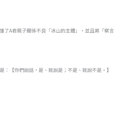
懂了A君親子關係不良「冰山的主體」，並且將「察言
教導是：【你們說話，是、就說是；不是、就說不是。】