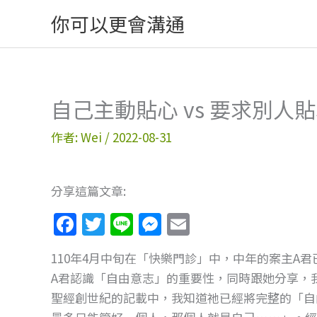
跳
你可以更會溝通
至
主
要
內
自己主動貼心 vs 要求別人
容
作者:
Wei
/
2022-08-31
分享這篇文章:
F
T
Li
M
E
a
w
n
e
m
110年4月中旬在「快樂門診」中，中年的案主A
c
itt
e
ss
ai
A君認識「自由意志」的重要性，同時跟她分享，
e
er
e
l
聖經創世紀的記載中，我知道祂已經將完整的「自
b
n