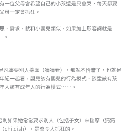
有一位父母會希望自己的小孩還是只會哭，每天都要
父母一定會抓狂。
思、需求，就和小嬰兒類似，如果加上形容詞就是
的」。
了還是凡事要別人揣摩（猜猜看），那就不恰當了。也就是
年紀一起看，嬰兒該有嬰兒的行為模式、孩童該有孩
年人該有成年人的行為模式……。
否則如果她常常要求別人（包括子女）來揣摩（猜猜
hildish），是會令人抓狂的。