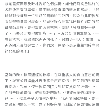
感謝醫療團隊及時地告知他們病情，讓他們對病患臨終的
各種決定有所準備，還不斷地跟身邊的親友抱怨說：「我
爸爸都是被那一位姓韋的醫師給咒死的，因為台北的醫師
看到爸爸身體很虛弱，於是很好心地幫我們轉介到新竹的
韋醫師那裡，要他幫忙照顧爸爸，還說「等身體好一點
了，再去台北找他做化療……」。沒想到那個韋醫師，一
看到爸爸，就跟我說爸爸快死了，只剩 3—4天；果然，我
爸爸四天後就過世了，你們說，這是不是活生生地給韋醫
師咒死的呢！」
………………
當時的我，按照聖經的教導，在尊重病人的自由意志前提
下，誠實並且詳盡地告訴病患癌症病情，所受到的對待是
被投訴、咒罵，使得醫院的院長對我有負面的評價……，
而那些隱瞞病情、避重就輕的醫師，卻被家屬們稱讚不
已……，這真是令人情何以堪呀，我再度面臨抉擇，要不
要跟其他醫師一樣，為了討好家屬而剝奪了病患知道病情