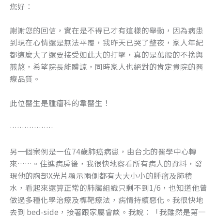
您好：
謝謝您的回信，實在是不得已才有這樣的舉動，因為病患
到現在心情還是無法平覆，我昨天已哭了整夜，家人年紀
都這麼大了還要接受如此大的打擊，真的是萬般的不捨與
煎熬，希望院長能體諒，同時家人也絕對的肯定貴院的醫
療品質。
此位醫生是腫瘤科的韋醫生！
………………
另一個案例是一位74歲肺癌病患，由台北的醫學中心轉
來……。住進病房後，我很快地察看所有病人的資料，發
現他的胸部X光片顯示兩側都有大大小小的腫瘤及肺積
水，看起來還算正常的肺臟組織只剩不到1/6，也知道他曾
做過多種化學治療及標靶療法，病情持續惡化。我很快地
去到 bed-side，接著跟家屬會談。我說：「我雖然是第一