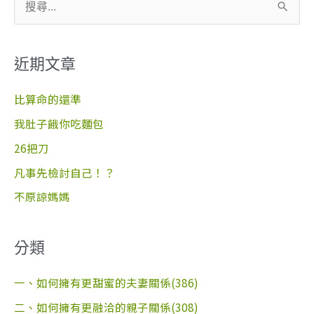
搜
尋
關
近期文章
鍵
字
比算命的還準
:
我肚子餓你吃麵包
26把刀
凡事先檢討自己！？
不原諒媽媽
分類
一、如何擁有更甜蜜的夫妻關係(386)
二、如何擁有更融洽的親子關係(308)