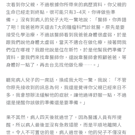
次看到你父親，不過根據你所帶來的病歷資料，你父親的
生命已經走到終點，很可能只有3–4天，你得做些準
備。」沒有到病人的兒子大吃一驚地說：「醫師，你弄錯
了吧！我爸爸昨天還去T大的腫瘤科門診就醫，原先是要
接受化學治療，不過該醫師看到我爸爸身體很虛弱，於是
跟我們說他身體太虛弱，當天不適合在做化療，接著問我
們住在哪裡？我跟他說是住在新竹，於是他幫我們準備了
資料，要我們來找韋醫師你，還說韋醫師會照顧爸爸，等
身體好一點了，再去台北找他做化療……。」
聽完病人兒子的一席話，換成我大吃一驚，我說：「不管
你原先接收到的訊息為何，我還是覺得你父親已經來日不
多，我會想辦法緩解他的症狀，讓他過得舒服一點，不過
還是提醒你該做的準備還是要準備。」
果不其然，病人四天後就過世了，因為醫護人員有所提
醒，所以病人最後並沒有急救插管，而是平順地離開人
世。令人不可置信的是，病人過世後，他的兒子不僅沒有