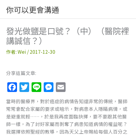
跳
你可以更會溝通
至
主
要
發光做鹽是口號？（中）（醫院裡
內
講誠信？）
容
作者:
Wei
/
2017-12-30
分享這篇文章:
F
T
Li
M
E
a
w
n
e
m
當時的醫療界，對於癌症的病情告知還非常的傳統，醫師
c
itt
e
ss
ai
常常會配合家屬的要求或暗示，對病患本人隱瞞病情，或
e
er
e
l
是避重就輕……，於是我再度面臨抉擇，要不要跟其他醫
b
n
師一樣，為了討好家屬而剝奪了病患知道病情的權益呢？
我選擇依照聖經的教導，因為天父上帝賜給每個人百分之
o
g