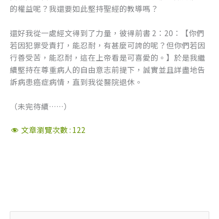
的權益呢？我還要如此堅持聖經的教導嗎？
還好我從一處經文得到了力量，彼得前書 2：20：【你們
若因犯罪受責打，能忍耐，有甚麼可誇的呢？但你們若因
行善受苦，能忍耐，這在上帝看是可喜愛的。】於是我繼
續堅持在尊重病人的自由意志前提下，誠實並且詳盡地告
訴病患癌症病情，直到我從醫院退休。
（未完待續……）
文章瀏覽次數 :
122