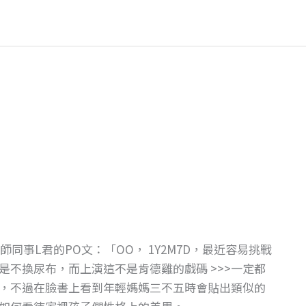
同事L君的PO文：「OO， 1Y2M7D，最近容易挑戰
不換尿布，而上演這不是肯德雞的戲碼 >>>一定都
，不過在臉書上看到年輕媽媽三不五時會貼出類似的