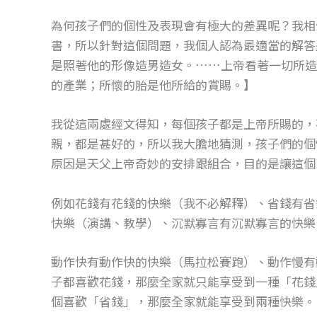
為何孩子們的個性及表現會有極大的差異呢？我相
書，所以針對這個問題，我個人認為最適當的解答是
是照著他的形像造男造女。……上帝看著一切所造
的產業；所懷的胎是他所給的賞賜。】
我從這兩處經文得知，每個孩子都是上帝所賜的，
親，都是甚好的，所以我大膽地猜測，孩子們的個
原因是天父上帝奇妙的安排跟組合，目的是讓這個
例如花錢有花錢的快樂（我不必解釋）、省錢有省
快樂（演講、教學）、沉默寡言有沉默寡言的快樂
動作快有動作快的快樂（馬拉松賽跑）、動作慢有
子都喜歡花錢，那麼全家就只能享受到一種「花錢
個喜歡「省錢」，那麼全家就能享受到兩種快樂。