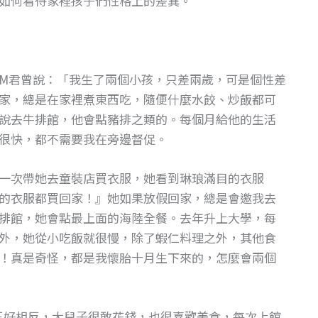
如何看待家裡孩子們性格上的差異。
M君曾說：「我生了兩個小孩，只差兩歲，可是個性差
家，總是在家裡煮東西吃，隨便什麼水餃、炒飯都可
說去牛排館，他會點豬排之類的。每個月給他的生活
很快，都不需要我在旁邊督促。
一次帶她去童裝店買衣服，她看到琳琅滿目的衣服
的衣服都買回家！』她如果放假回家，總是會邀我去
排館，她會點最上面的海陸全餐。去年升上大學，每
外，她從小吃飯就很慢，除了蝦仁料理之外，其他食
！真是奇怪，都是我懷胎十月生下來的，怎麼會兩個
正好相反，大兒子很敢花錢，也很喜歡美食，每次上館