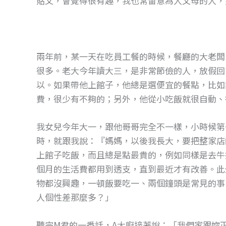
貼文，會覺得很有趣，我也常留意為人父母的人，
o
g
o
er
k
兩年前，某一天在吃員工餐的時候，餐廳的大老闆
很多。老大今年讀大三，是非常節儉的人，放假回
以。如果帶他上館子，他總是選便宜的餐點，比如
費，很少有不夠的；另外，他從小吃飯就很自動、
我女兒今年大一，跟他哥哥完全不一樣，小時候第
時，就跟我說：『媽媽，以後我長大，要把整家店
上館子吃飯，而且總是點最貴的，例如同樣是去牛
個月的生活費都用到透支，直到最近才有改善。此
物都沒興趣，一頓飯要吃一、兩個鐘頭是常見的事
人個性差那麼多？」
聽完M君的一番話，A大廚接著說：「我們家跟妳