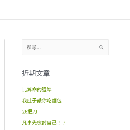
搜
尋
關
近期文章
鍵
字
比算命的還準
:
我肚子餓你吃麵包
26把刀
凡事先檢討自己！？