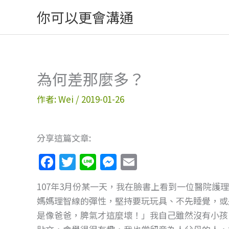
跳
你可以更會溝通
至
主
要
內
為何差那麼多？
容
作者:
Wei
/
2019-01-26
分享這篇文章:
F
T
Li
M
E
a
w
n
e
m
107年3月份某一天，我在臉書上看到一位醫院護理師
c
itt
e
ss
ai
媽媽理智線的彈性，堅持要玩玩具、不先睡覺，或是
e
er
e
l
是像爸爸，脾氣才這麼壞！」我自己雖然沒有小孩
b
n