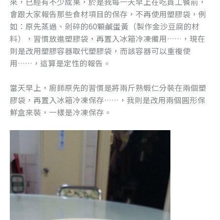
來，已經有不少成果，於是我每一天早上在吃員工餐前，
k
會跟大家報告那些食材項目的保存，不再使用塑膠袋，例
如：原先蒸過、剁碎的60顆鹹蛋黃（製作金沙豆腐的材
料），習慣放進塑膠袋，再置入冰箱冷凍備用……，現在
則是改用塑膠容器取代塑膠袋，而該容器可以重複使
用……，這算是定性的報告。
當天早上，廚師原先的習慣是將兩斤熟蝦仁分裝在兩個塑
膠袋，再置入冰箱冷凍保存……，我則是改用兩個圓形保
鮮盒來裝，一樣是冷凍保存。