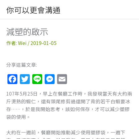
跳
你可以更會溝通
至
主
要
減塑的啟示
內
容
作者:
Wei
/
2019-01-05
分享這篇文章:
F
T
Li
M
E
a
w
n
e
m
107年5月25日，早上在餐廳工作時，我發現當天有大約兩
c
itt
e
ss
ai
斤燙熟的蝦仁，還有頭尾修剪過還開了背的若干白蝦要冰
e
er
e
l
存……，於是我開始思考，該如何保存，才可以減少塑膠
b
n
袋的使用。
o
g
大約在一週前，餐廳開始推動減少使用塑膠袋，一週下
o
er