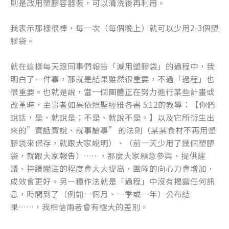
則是改用塑膠容器裝，可以清洗後再利用。
我表示那樣很棒，每一次（每個晚上）就可以少用2-3個塑
膠袋。
就在這樣每天跟同事們報告「減用塑膠袋」的過程中，我
明白了一件事，那就是結果雖然很重要，不過「過程」也
很重要。也就是說，當一個團體正在努力進行某些計畫或
改革時，主事者如果依照聖經雅各書 5:12的教導：【你們
說話，是、就說是；不是、就說不是。】以及它所衍生出
來的”實話實說、就事論事” 的法則（某某食材不再用塑
膠袋來保存，就跟大家說明）、（前一天少用了幾個塑膠
袋，就跟大家報告）……，那麼大家願意參與、提供建
議、持續關注的程度會大大提高，團隊的向心力會增加，
成效會更好。另一種作法就是「過程」中沒有揭露任何訊
息，時間到了（例如一個月、一季或一年）公布結
果……，我相信兩者會有極大的差別。