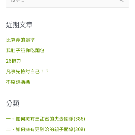
搜
尋
關
近期文章
鍵
字
比算命的還準
:
我肚子餓你吃麵包
26把刀
凡事先檢討自己！？
不原諒媽媽
分類
一、如何擁有更甜蜜的夫妻關係(386)
二、如何擁有更融洽的親子關係(308)