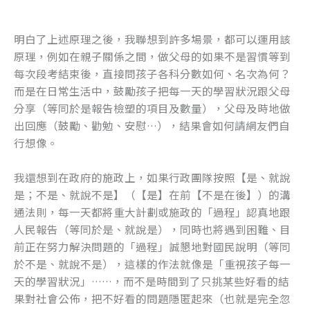
明白了上述原理之後，我聯想到許多場景，都可以運用該
原理，例如在親子關係之間，做父母的如果不是習慣等到
每次段考結束後，直接問孩子各科分數如何、名次為何？
而是在日常生活中，鼓勵孩子把每一天的學習狀況跟父母
分享（等同於是報告檢塑的項目及數量），父母及時地做
出回應（鼓勵、勸勉、安慰…），結果會如何請網友們自
行想像。
我還想到在政府的施政上，如果行政團隊按照【是、就說
是；不是、就說不是】（【是】在前【不是在後】）的溝
通法則，每一天都將重大計劃或施政的「過程」認真地跟
人民報告（等同於是、就說是），同時也將遇到困難、目
前正在努力解決問題的「過程」誠懇地對國民說明（等同
於不是、就說不是），這樣的作法就像是「重視孩子每一
天的學習狀況」……，而不是時間到了只挑某些好看的結
果對社會公佈，把不好看的問題隱匿起來（也就是完全忽