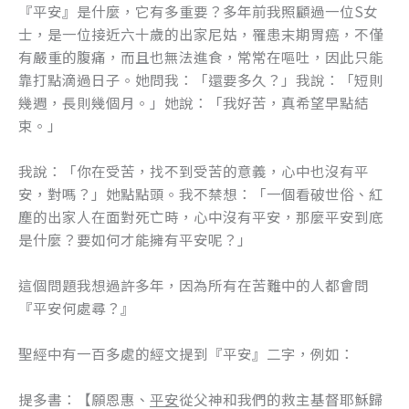
『平安』是什麼，它有多重要？多年前我照顧過一位S女
士，是一位接近六十歲的出家尼姑，罹患末期胃癌，不僅
有嚴重的腹痛，而且也無法進食，常常在嘔吐，因此只能
靠打點滴過日子。她問我：「還要多久？」我說：「短則
幾週，長則幾個月。」她說：「我好苦，真希望早點結
束。」
我說：「你在受苦，找不到受苦的意義，心中也沒有平
安，對嗎？」她點點頭。我不禁想：「一個看破世俗、紅
塵的出家人在面對死亡時，心中沒有平安，那麼平安到底
是什麼？要如何才能擁有平安呢？」
這個問題我想過許多年，因為所有在苦難中的人都會問
『平安何處尋？』
聖經中有一百多處的經文提到『平安』二字，例如：
提多書：【願恩惠、
平安
從父神和我們的救主基督耶穌歸