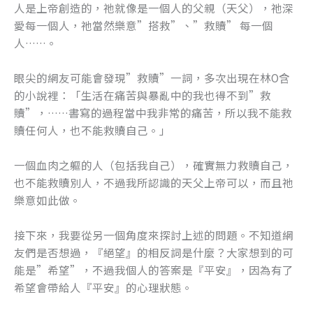
人是上帝創造的，祂就像是一個人的父親（天父），祂深
愛每一個人，祂當然樂意”搭救”、”救贖” 每一個
人……。
眼尖的網友可能會發現”救贖”一詞，多次出現在林O含
的小說裡：「生活在痛苦與暴亂中的我也得不到”救
贖”，……書寫的過程當中我非常的痛苦，所以我不能救
贖任何人，也不能救贖自己。」
一個血肉之軀的人（包括我自己），確實無力救贖自己，
也不能救贖別人，不過我所認識的天父上帝可以，而且祂
樂意如此做。
接下來，我要從另一個角度來探討上述的問題。不知道網
友們是否想過，『絕望』的相反詞是什麼？大家想到的可
能是”希望”，不過我個人的答案是『平安』，因為有了
希望會帶給人『平安』的心理狀態。