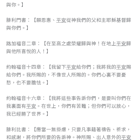
與你。】
腓利門書：【願恩惠、
平安
從神我們的父和主耶穌基督歸
與你們。】
路加福音二章：【在至高之處榮耀歸與神！在地上
平安
歸
與他所喜悅的人！】
約翰福音十四章：【我留下
平安
給你們；我將我的
平安
賜
給你們。我所賜的，不像世人所賜的。你們心裏不要憂
愁，也不要膽怯。】
約翰福音十六章：【我將這些事告訴你們，是要叫你們在
我裏面有
平安
。在世上，你們有苦難；但你們可以放心，
我已經勝了世界。】
腓利比書：【應當一無掛慮，只要凡事藉著禱告、祈求，
和感謝，將你們所要的告訴神。神所賜、出人意外的
平安