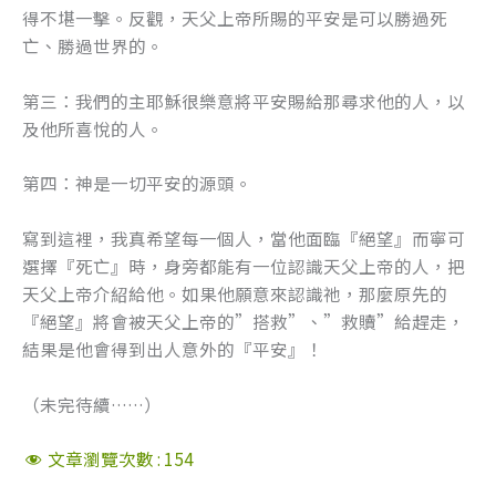
得不堪一擊。反觀，天父上帝所賜的平安是可以勝過死
亡、勝過世界的。
第三：我們的主耶穌很樂意將平安賜給那尋求他的人，以
及他所喜悅的人。
第四：神是一切平安的源頭。
寫到這裡，我真希望每一個人，當他面臨『絕望』而寧可
選擇『死亡』時，身旁都能有一位認識天父上帝的人，把
天父上帝介紹給他。如果他願意來認識祂，那麼原先的
『絕望』將會被天父上帝的”搭救”、”救贖”給趕走，
結果是他會得到出人意外的『平安』！
（未完待續……）
文章瀏覽次數 :
154