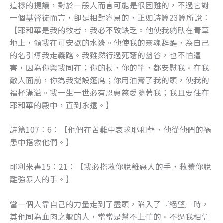
這樣的提議，對於一般人而言可能是很困難的，不過它對
o
er
一個基督徒而言，卻是相對容易的，正如詩篇23篇所說：
k
【耶和華是我的牧者，我必不致缺乏。他使我躺臥在青草
地上，領我在可安歇的水邊。他使我的靈魂甦醒，為自己
的名引導我走義路。我雖然行過死蔭的幽谷，也不怕遭
害，因為你與我同在；你的杖，你的竿，都安慰我。在我
敵人面前，你為我擺設筵席；你用油膏了我的頭，使我的
福杯滿溢。我一生一世必有恩惠慈愛隨著我；我且要住在
耶和華的殿中，直到永遠。】
詩篇107：6：【他們在苦難中哀求耶和華，他從他們的禍
患中搭救他們。】
耶利米書15：21：【我必搭救你脫離惡人的手，救贖你脫
離強暴人的手。】
當一個人靠自己的力量走到了盡頭，陷入了『絕望』時，
其他同為血肉之軀的人，常常是幫不上忙的。不過我相信