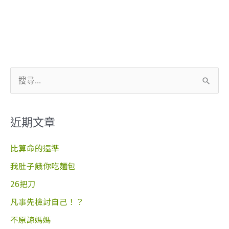
搜
尋
關
近期文章
鍵
字
比算命的還準
:
我肚子餓你吃麵包
26把刀
凡事先檢討自己！？
不原諒媽媽