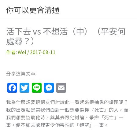
跳
你可以更會溝通
至
主
要
活下去 vs 不想活（中）（平安何
內
處尋？）
容
作者:
Wei
/
2017-08-11
分享這篇文章:
F
T
Li
M
E
a
w
n
e
m
我為什麼想要跟網友們討論此一看起來很抽象的議題呢？
c
itt
e
ss
ai
我的出發點是當我們面對一個想要選擇『死亡』的人，而
e
er
e
l
我們想要協助他時，與其去跟他討論、爭辯『死亡』一
b
n
事，倒不如去處理更令他害怕的『絕望』一事。
o
g