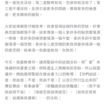
第一是完全沒效；第二是暫時有效，但很快就沒效了；第
三是不僅沒效，反而引發更多的問題，導致更多的後遺
症、更多關係的破裂。
大家如果願意仔細思考，就會發現這個特殊的空缺，好像
再怎麼填都填不滿，這就像是一個人拿許多的點想要填滿
一條線、拿許多的線想要填滿一個平面、拿許多的平面想
要填滿一個空間、拿許多三度空間的東西想要來填滿一個
四度空間，結果清一色都是無效、失敗的！
今天，我要教導你，運用聖經中的這個法則，用”愛”來
填補妳和婆婆之間，即將產生人際關係的空缺，所以我建
議你，開始運用聖經在雅各書 5:12的教導：【你們說話，
是、就說是；不是、就說不是。】以及它所衍生出來的”
實話實說、就事論事”（很難過就說很難過）、（很不捨
就說很不捨）、（很感念就說很感念）、（該肯定就肯
定、該讚美就讚美）……的法則；