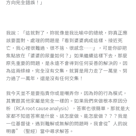
方向完全錯誤！」
我說：「這就對了，妳就像是我比喻中的總統，妳真正應
該要面對、處理的問題是『看到婆婆病成這樣、接近死
亡，我心裡很難過、很不捨、很感念……』，可是你卻把
焦點放在「婆婆的尿量如何？」如果繼續這樣下去，那麼
原先重要的問題，是永遠不會得到任何妥善的解決的，因
為這兩條線，完全沒有交集，就算是用力走了一萬里、努
力過了一萬年，還是沒有任何交集！
我今天並不是要指責你或是嘲弄你，因為妳的行為模式，
其實跟其他家屬是完全一樣的。如果我們來做根本原因分
析（RCA root cause analysis），答案也很簡單，那就是大
家都不知道答案是什麼、該怎麼做、能怎麼做？？？我是
一位基督徒，遇到難解或無解的問題時，我會從”人的說
明書”（聖經）當中尋求解答。