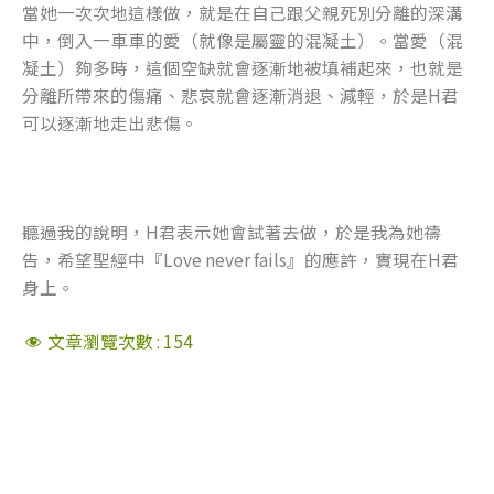
當她一次次地這樣做，就是在自己跟父親死別分離的深溝
中，倒入一車車的愛（就像是屬靈的混凝土）。當愛（混
凝土）夠多時，這個空缺就會逐漸地被填補起來，也就是
分離所帶來的傷痛、悲哀就會逐漸消退、減輕，於是H君
可以逐漸地走出悲傷。
聽過我的說明，H君表示她會試著去做，於是我為她禱
告，希望聖經中『Love never fails』的應許，實現在H君
身上。
文章瀏覽次數 :
154