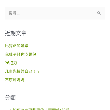
搜
尋
關
近期文章
鍵
字
比算命的還準
:
我肚子餓你吃麵包
26把刀
凡事先檢討自己！？
不原諒媽媽
分類
一、如何擁有更甜蜜的夫妻關係(386)