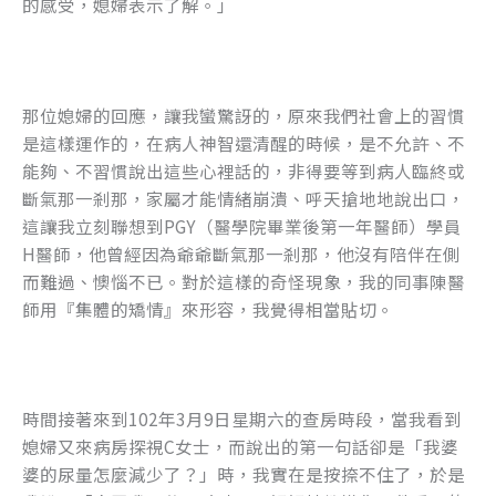
的感受，媳婦表示了解。」
那位媳婦的回應，讓我蠻驚訝的，原來我們社會上的習慣
是這樣運作的，在病人神智還清醒的時候，是不允許、不
能夠、不習慣說出這些心裡話的，非得要等到病人臨終或
斷氣那一剎那，家屬才能情緒崩潰、呼天搶地地說出口，
這讓我立刻聯想到PGY（醫學院畢業後第一年醫師）學員
H醫師，他曾經因為爺爺斷氣那一剎那，他沒有陪伴在側
而難過、懊惱不已。對於這樣的奇怪現象，我的同事陳醫
師用『集體的矯情』來形容，我覺得相當貼切。
時間接著來到102年3月9日星期六的查房時段，當我看到
媳婦又來病房探視C女士，而說出的第一句話卻是「我婆
婆的尿量怎麼減少了？」時，我實在是按捺不住了，於是