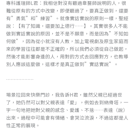
專科護理師L君：我相信對沒有聽過韋醫師說明的人，很
難從原有的方式中改變，即便聽過了，要真正做到，還要
有”勇氣”和”練習”。就像實話實說的原則一樣，聖經
說：【有了知識，還要加上德行……】。其實很多人不能
做到實話實說的原因，並不是不願意，而是因為”不知如
何做”，因為從小就沒有人教，加上電視劇及原生家庭而
來的學習往往都是不正確的，所以我們必須從自己做起，
然後才能影響身邊的人，用對的方式去回應對方，也教導
別人應該這麼做，這樣才是真正做到”實話實說”。
………………
場景拉回來快樂門診，我告訴H君，雖然父親已經過世
了，她仍然可以對父親表達「愛」，例如去到納骨塔，一
字一句地把她對父親的感念、愛護、不捨……表達（說）
出來。過程中可能會有情緒、會哭泣流淚，不過這都是人
性正常的展現。