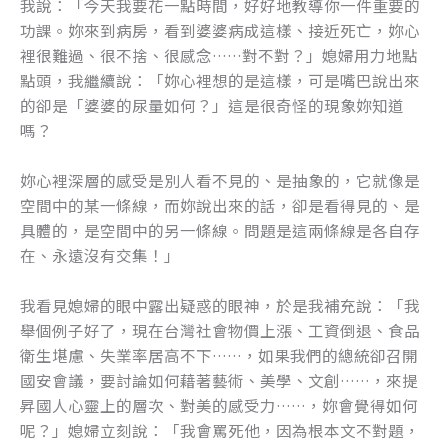
我說：「今天我要花一點時間，好好地教導你一件重要的
功課。妳來到病房，看到婆婆病成這樣、接近死亡，妳心
裡很難過、很不捨、很感念……對不對？」媳婦用力地點
點頭，我繼續說：「妳心裡想的是這樣，可是嘴巴說出來
的卻是「婆婆的尿量如何？」這是很奇怪的現象妳知道
嗎？
妳心裡深層的感受是別人看不見的、是抽象的，它就像是
空間中的某一條線，而妳說出來的話，卻是看得見的、是
具體的，是空間中的另一條線。問題是這兩條線是各自存
在、永遠沒有交集！」
我看見媳婦的眼中露出疑惑的眼神，於是我補充說：「我
舉個例子好了，現在台灣社會物價上漲、工資倒退、食品
衛生堪慮、失業率居高不下……，如果我們的總統卻召開
國安會議，要討論如何藉著藝術、美學、文創……，來提
昇國人心靈上的層次、對美的感受力……，妳會覺得如何
呢？」媳婦立刻說：「我會罵死他，因為根本文不對題，