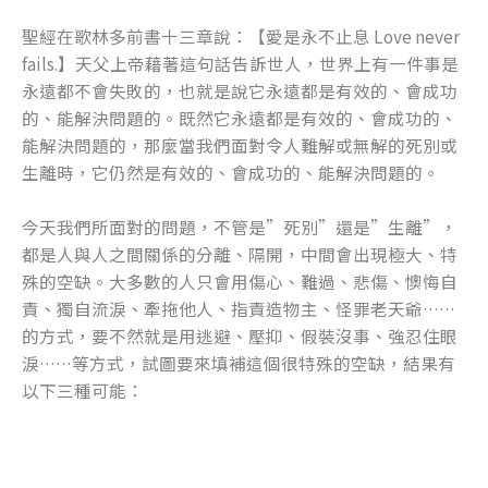
聖經在歌林多前書十三章說：【愛是永不止息 Love never
fails.】天父上帝藉著這句話告訴世人，世界上有一件事是
永遠都不會失敗的，也就是說它永遠都是有效的、會成功
的、能解決問題的。既然它永遠都是有效的、會成功的、
能解決問題的，那麼當我們面對令人難解或無解的死別或
生離時，它仍然是有效的、會成功的、能解決問題的。
今天我們所面對的問題，不管是”死別”還是”生離”，
都是人與人之間關係的分離、隔開，中間會出現極大、特
殊的空缺。大多數的人只會用傷心、難過、悲傷、懊悔自
責、獨自流淚、牽拖他人、指責造物主、怪罪老天爺……
的方式，要不然就是用逃避、壓抑、假裝沒事、強忍住眼
淚……等方式，試圖要來填補這個很特殊的空缺，結果有
以下三種可能：