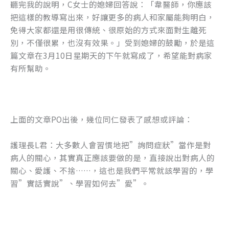
聽完我的說明，C女士的媳婦回答說：「韋醫師，你應該
把這樣的教導寫出來，好讓更多的病人和家屬能夠明白，
免得大家都還是用很傳統、很原始的方式來面對生離死
別，不僅很累，也沒有效果。」受到媳婦的鼓勵，於是這
篇文章在3月10日星期天的下午就寫成了，希望能對病家
有所幫助。
上面的文章PO出後，幾位同仁發表了感想或評論：
護理長L君：大多數人會習慣地把”詢問症狀”當作是對
病人的關心，其實真正應該要做的是，直接說出對病人的
關心、愛護、不捨……，這也是我們平常就該學習的，學
習”實話實說”、學習如何去”愛”。