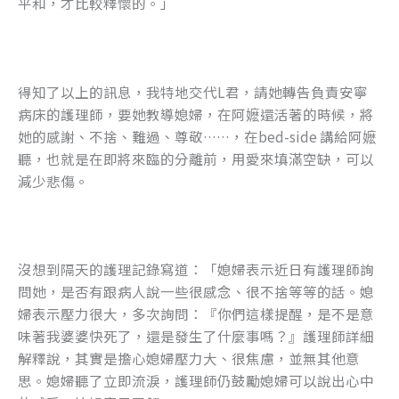
平和，才比較釋懷的。」
k
得知了以上的訊息，我特地交代L君，請她轉告負責安寧
病床的護理師，要她教導媳婦，在阿嬷還活著的時候，將
她的感謝、不捨、難過、尊敬……，在bed-side 講給阿嬷
聽，也就是在即將來臨的分離前，用愛來填滿空缺，可以
減少悲傷。
沒想到隔天的護理記錄寫道：「媳婦表示近日有護理師詢
問她，是否有跟病人說一些很感念、很不捨等等的話。媳
婦表示壓力很大，多次詢問：『你們這樣提醒，是不是意
味著我婆婆快死了，還是發生了什麼事嗎？』護理師詳細
解釋說，其實是擔心媳婦壓力大、很焦慮，並無其他意
思。媳婦聽了立即流淚，護理師仍鼓勵媳婦可以說出心中