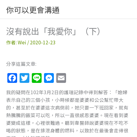
跳
你可以更會溝通
至
主
要
沒有說出「我愛你」（下）
內
容
作者:
Wei
/
2020-12-23
分享這篇文章:
F
T
Li
M
E
a
w
n
e
m
我的疑問在102年3月2日的護理記錄中得到解答：「媳婦
c
itt
e
ss
ai
表示自己的三個小孩，小時候都是婆婆和公公幫忙帶大
e
er
e
l
的，甚至於在婆婆這次病倒前，她只要一下班回家，就有
b
n
熱騰騰的飯菜可以吃，所以一直很感恩婆婆。現在看到婆
婆變成這樣，心裡很難過。聽到韋醫師說婆婆現在不吃不
o
g
喝的狀態，是在排泄身體的燃料，以致於在最後會走得很
o
er