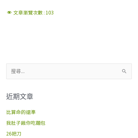
文章瀏覽次數 :
103
搜
尋
關
近期文章
鍵
字
比算命的還準
:
我肚子餓你吃麵包
26把刀