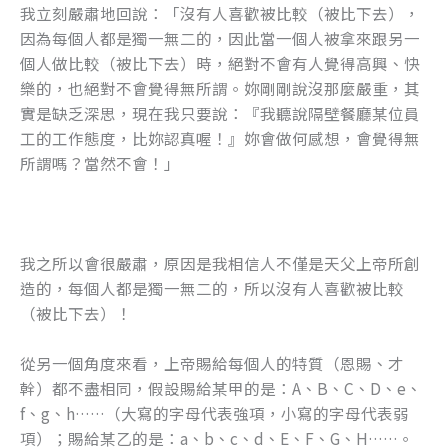
我立刻嚴肅地回說：「沒有人喜歡被比較（被比下去），
因為每個人都是獨一無二的，因此當一個人被拿來跟另一
個人做比較（被比下去）時，絕對不會有人覺得高興、快
樂的，也絕對不會覺得無所謂。妳剛剛說沒那麼嚴重，其
實是缺乏深思，現在我只要說：『我聽說隔壁餐廳某位員
工的工作態度，比妳認真喔！』妳會做何感想，會覺得無
所謂嗎？當然不會！」
我之所以會很嚴肅，原因是我相信人不僅是天父上帝所創
造的，每個人都是獨一無二的，所以沒有人喜歡被比較
（被比下去）！
從另一個角度來看，上帝賜給每個人的特質（恩賜、才
幹）都不盡相同，假設賜給某甲的是：A、B、C、D、e、
f、g、h……（大寫的字母代表強項，小寫的字母代表弱
項）；賜給某乙的是：a、b、c、d、E、F、G、H……。