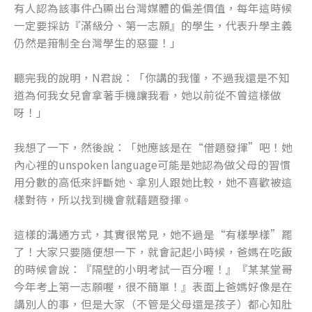
有人認為該事件凸顯出台灣媒體的偏差價值，每年這時候
一定要採訪『滿級分、第一志願』的學生，代表升學主義
仍然是箝制全台灣學生的惡靈！」
聽完我的說明，N君說：「你講的我懂，不過我還是不知
道為何我女兒會拿著手機讓我看，她以前從不曾這樣做
呀！」
我想了一下，然後說：「她應該是在“借題發揮”吧！她
內心裡的unspoken language可能是她認為做父母的習慣
用分數的高低來評斷她、拿別人跟她比較，她不喜歡被這
樣對待，所以找到機會就藉題發揮。
這樣的溝通方式，其實很常見，她不過是“有樣學樣”罷
了！大家只要隨便想一下，就會記起小時候，爸媽在吃飯
的時候會說：『隔壁的小明考試一百分喔！』『某某堂哥
今年考上第一志願喔，很不簡單！』表面上爸媽好像是在
講別人的事，但是大家（不管是父母還是孩子）都心知肚