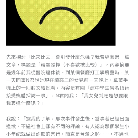
先來探討「比來比去」會引發什麼危機？我曾經寫過一篇
文章，標題是「藉題發揮（不喜歡被比較）」，內容摘要
是幾年前我從醫院退休後、到某個餐廳打工學廚藝時，某
一天同事N君說她現在讀高二的女兒前一天晚上，拿著手
機上的一則貼文給她看，內容是有關「建中學生冒名頂替
接受媒體採訪一事」，N君問我：「我女兒到底是想要跟
我表達什麼呢？」
我說：「據我的了解，那次事件發生後，當事者已經出面
道歉，不過社會上卻有不同的評論，有人認為那個學生小
小年紀就做出詐欺的言行，簡直是台灣之恥……，不過也