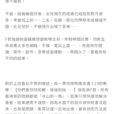
很不服氣！
k
不過，經過幾個月後，女兒現在的成績已經超前對方很
多，考進班上前一、二名。反觀，那位同學原本成績還不
錯，比女兒好，不過現在出現了苦果……
F君強調她是藉機想要教導女兒，年輕時間珍貴，勿將生
命浪費太多在網路、手機、電玩上面……，而是用在閱
讀、寫作、創作、音樂或是運動…，時間久了，會看到有
不同的結果。
對於上述看似平常的陳述，我一貫地按照雅各書 1:19的教
導：【你們要快快的聽，慢慢的說……】我告訴F君，所有
看得見的問題都是「冰山的一角」，如果只想快速地解決
後者，結果通常不理想，因為水面下的部分很快就會浮起
來，也就是問題、衝突日復一日地出現。最有效的方法其