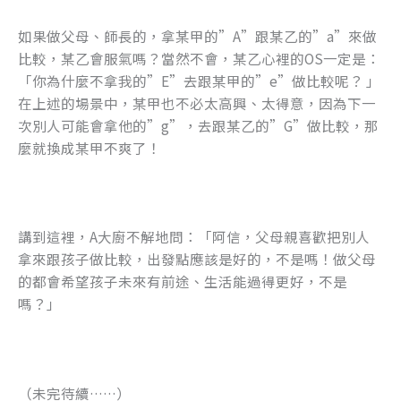
如果做父母、師長的，拿某甲的”A”跟某乙的”a”來做
比較，某乙會服氣嗎？當然不會，某乙心裡的OS一定是：
「你為什麼不拿我的”E”去跟某甲的”e”做比較呢？ 」
在上述的場景中，某甲也不必太高興、太得意，因為下一
次別人可能會拿他的”g”，去跟某乙的”G”做比較，那
麼就換成某甲不爽了！
講到這裡，A大廚不解地問：「阿信，父母親喜歡把別人
拿來跟孩子做比較，出發點應該是好的，不是嗎！做父母
的都會希望孩子未來有前途、生活能過得更好，不是
嗎？」
（未完待續……）