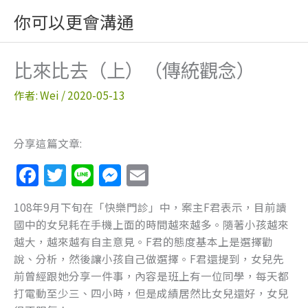
跳
你可以更會溝通
至
主
要
比來比去（上）（傳統觀念）
內
容
作者:
Wei
/
2020-05-13
分享這篇文章:
F
T
Li
M
E
a
w
n
e
m
108年9月下旬在「快樂門診」中，案主F君表示，目前讀
c
itt
e
ss
ai
國中的女兒耗在手機上面的時間越來越多。隨著小孩越來
e
er
e
l
越大，越來越有自主意見。F君的態度基本上是選擇勸
b
n
說、分析，然後讓小孩自己做選擇。F君還提到，女兒先
前曾經跟她分享一件事，內容是班上有一位同學，每天都
o
g
打電動至少三、四小時，但是成績居然比女兒還好，女兒
o
er