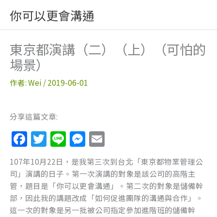
跳
你可以更會溝通
至
主
要
東京都演講（二）（上）（可怕的
內
場景）
容
作者:
Wei
/
2019-06-01
分享這篇文章:
F
T
Li
M
E
a
w
n
e
m
107年10月22日，是我第三次到台北「東京都物業管理公
c
itt
e
ss
ai
司」演講的日子。第一次演講的對象是該公司的高階主
e
er
e
l
管，題目是「你可以更會溝通」。第二次的對象是儲備幹
b
n
部，因此我的講題改成「如何促進團隊的溝通與合作」。
這一次的對象是另一批被公司指定參加進階班的儲備幹
o
g