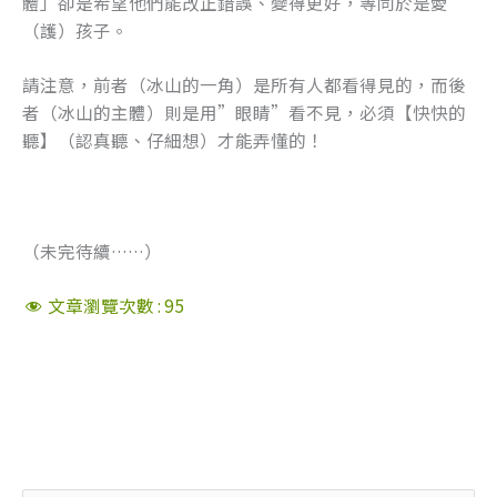
體」卻是希望他們能改正錯誤、變得更好，等同於是愛
（護）孩子。
請注意，前者（冰山的一角）是所有人都看得見的，而後
者（冰山的主體）則是用”眼睛”看不見，必須【快快的
聽】（認真聽、仔細想）才能弄懂的！
（未完待續……）
文章瀏覽次數 :
95