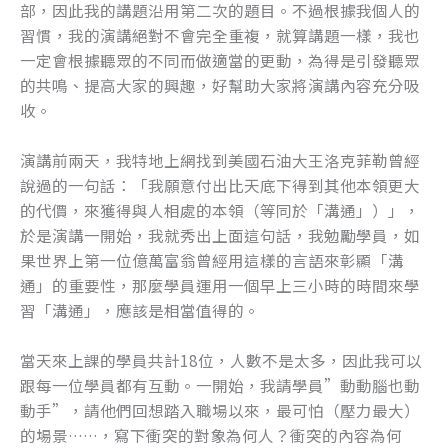
部，因此我的講題沿用第二次的題目。不過根據我個人的
o
er
習慣，我的演講絕對不會完全重複，就算講題一樣，我也
k
一定會根據聽眾的不同而做適當的更動，為得是引發聽眾
的共鳴、提高大家的興趣，好幫助大家將演講內容充分吸
收。
演講前兩天，我特地上網找到美國石油大王洛克菲勒曾經
說過的一句話：「我願意付出比天底下得到其他本領更大
的代價，來獲得與人相處的本領（等同於「溝通」）」，
於是演講一開始，我就秀出上面這句話，我勉勵學員，如
果世界上第一位億萬富翁曾經用這樣的言語來彰顯「溝
通」的重要性，那麼學員運用一個早上三小時的時間來學
習「溝通」，應該是相當值得的。
當天來上課的學員共計18位，人數不是太多，因此我可以
跟每一位學員都有互動。一開始，我請學員”動動腦也動
動手”，請他們回想踏入職場以來，最可怕（壓力最大）
的場景……，寫下衝突的對象為何人？衝突的內容為何