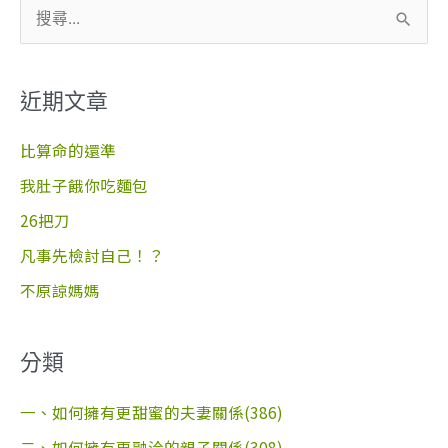
搜
尋
關
近期文章
鍵
字
比算命的還準
:
我肚子餓你吃麵包
26把刀
凡事先檢討自己！？
不原諒媽媽
分類
一、如何擁有更甜蜜的夫妻關係(386)
二、如何擁有更融洽的親子關係(308)